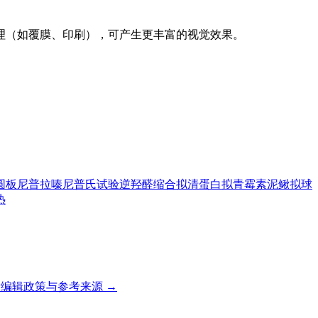
理（如覆膜、印刷），可产生更丰富的视觉效果。
圆板
尼普拉嗪
尼普氏试验
逆羟醛缩合
拟清蛋白
拟青霉素
泥鳅
拟球
热
编辑政策与参考来源 →