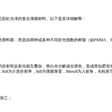
态彩虹光泽的复合薄膜材料。以下是其详细解释：
塑料膜，而是由两种或多种不同折光指数的树脂（如PMMA、P
的折射和反射光相互叠加，将白光分解成光谱色，形成类似肥皂
Delta$为光程差，$n$为介质折射率，$d$为薄膜厚度，$theta$为入
加工；