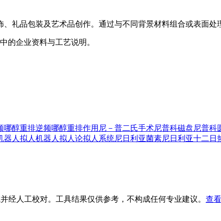
饰、礼品包装及艺术品创作。通过与不同背景材料组合或表面处
6中的企业资料与工艺说明。
频哪醇重排
逆频哪醇重排作用
尼－普二氏手术
尼普科磁盘
尼普科
机器人
拟人机器人
拟人论
拟人系统
尼日利亚菌素
尼日利亚十二日
生成并经人工校对。工具结果仅供参考，不构成任何专业建议。
查看