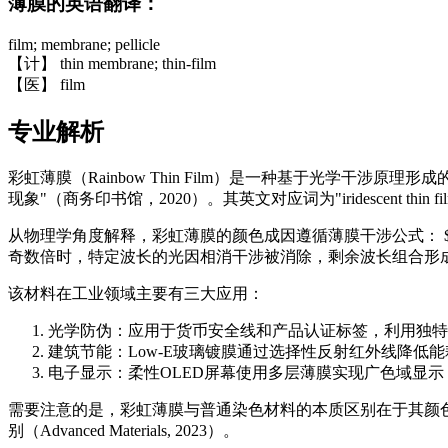
薄膜的英语翻译：
film; membrane; pellicle
【计】 thin membrane; thin-film
【医】 film
专业解析
彩虹薄膜（Rainbow Thin Film）是一种基于光学
现象"（商务印书馆，2020）。其英文对应词为"iridescent thi
从物理学角度解释，彩虹薄膜的颜色成因遵循薄膜干涉公式： $$ Delta 
奇数倍时，特定波长的光因相消干涉被消除，剩余波长组合形成
该材料在工业领域主要有三大应用：
光学防伪：应用于货币安全线和产品认证标签，利用独特
建筑节能：Low-E玻璃镀膜通过选择性反射红外线降低能
电子显示：柔性OLED屏幕使用多层薄膜实现广色域显
需要注意的是，彩虹薄膜与普通染色材料的本质区别在于其颜色
别（Advanced Materials, 2023）。