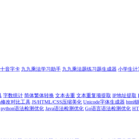
十音字卡
九九乘法学习助手
九九乘法题练习题生成器
小学生计
具
字数统计
简体繁体转换
文本去重
文本重复项提取
IP地址提取
代码修改对比工具
JS/HTML/CSS压缩美化
Unicode字体生成器
htm
python语法检测优化
Java语法检测优化
Go语言语法检测优化
H