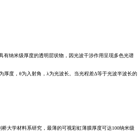
语指"具有纳米级厚度的透明层状物，因光波干涉作用呈现多色光谱
n为薄膜折射率，t为厚度，θ为入射角，λ为光波长。当光程差Δ等于光波半波长的
桥大学材料系研究，最薄的可视彩虹薄膜厚度可达100纳米级