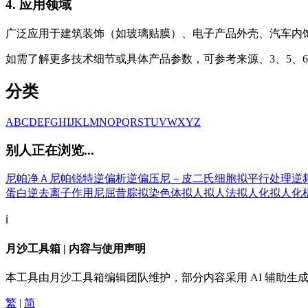
4. 应用领域
广泛应用于建筑装饰（如玻璃贴膜）、电子产品外壳、汽车内
如需了解更多技术细节或具体产品参数，可参考来源、3、5、
分类
A
B
C
D
E
F
G
H
I
J
K
L
M
N
O
P
Q
R
S
T
U
V
W
X
Y
Z
别人正在浏览...
尼帕净Ａ
尼帕锐特
逆偏析
逆偏压
尼－皮二氏细胞
拟平行处理
逆
蛋白
逆去离子作用
尼屈昔腙
拟染色体
拟人
拟人法
拟人化
拟人化
ℹ️
月沙工具箱 | 内容与使用声明
本工具由月沙工具箱编辑团队维护，部分内容采用 AI 辅助
繁
|
简