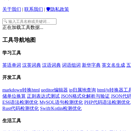
关于我们
|
联系我们
|
🛡️隐私政策
正在加载工具数据...
工具导航地图
学习工具
英语单词
汉英词典
汉语词典
词语组词
新华字典
英文名生成
五
开发工具
markdown转换html
ueditor编辑器
ip归属地查询
html/js转换器工
储单位换算
正则表达式测试
JSON格式化解析与验证
JSON
ES6语法检测优化
MySQL语句检测优化
PHP代码语法检测优化
Rust代码检测优化
Swift/Kotlin检测优化
生活工具