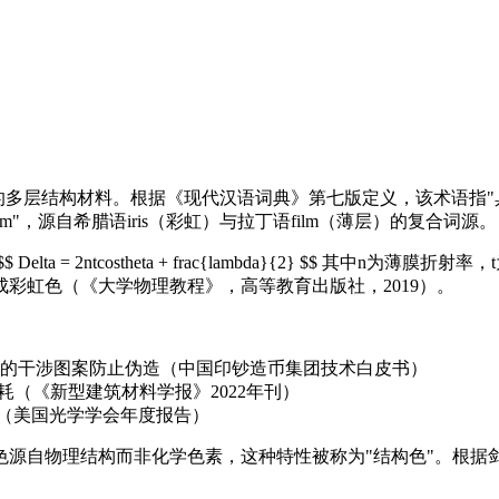
干涉原理形成的多层结构材料。根据《现代汉语词典》第七版定义，该术
n film"，源自希腊语iris（彩虹）与拉丁语film（薄层）的复合词源。
= 2ntcostheta + frac{lambda}{2} $$ 其中
彩虹色（《大学物理教程》，高等教育出版社，2019）。
的干涉图案防止伪造（中国印钞造币集团技术白皮书）
耗（《新型建筑材料学报》2022年刊）
示（美国光学学会年度报告）
源自物理结构而非化学色素，这种特性被称为"结构色"。根据剑