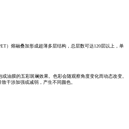
ET）熔融叠加形成超薄多层结构，总层数可达120层以上，单
泡或油膜的五彩斑斓效果。色彩会随观察角度变化而动态改变。
射角，光程差导致干涉加强或减弱，产生不同颜色。