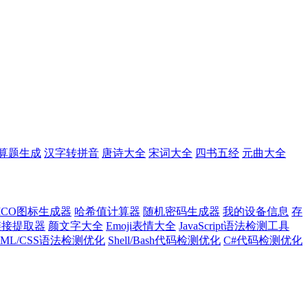
算题生成
汉字转拼音
唐诗大全
宋词大全
四书五经
元曲大全
ICO图标生成器
哈希值计算器
随机密码生成器
我的设备信息
存
l链接提取器
颜文字大全
Emoji表情大全
JavaScript语法检测工具
TML/CSS语法检测优化
Shell/Bash代码检测优化
C#代码检测优化