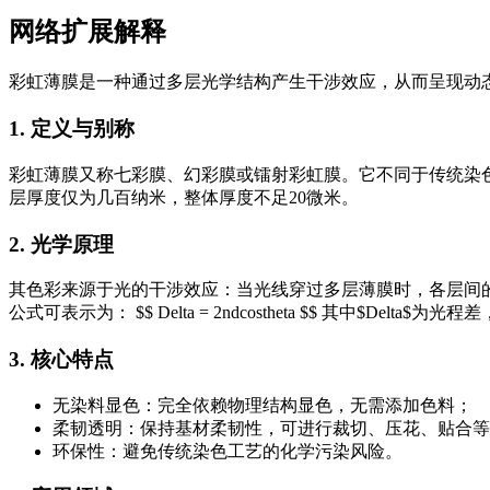
网络扩展解释
彩虹薄膜是一种通过多层光学结构产生干涉效应，从而呈现动
1. 定义与别称
彩虹薄膜又称七彩膜、幻彩膜或镭射彩虹膜。它不同于传统染色
层厚度仅为几百纳米，整体厚度不足20微米。
2. 光学原理
其色彩来源于光的干涉效应：当光线穿过多层薄膜时，各层间
公式可表示为： $$ Delta = 2ndcostheta $$ 其中$
3. 核心特点
无染料显色：完全依赖物理结构显色，无需添加色料；
柔韧透明：保持基材柔韧性，可进行裁切、压花、贴合等
环保性：避免传统染色工艺的化学污染风险。