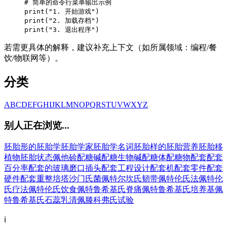
# 简单的命令行菜单输出示例

print("1. 开始游戏")

print("2. 加载存档")

print("3. 退出程序")
若需更具体的解释，建议补充上下文（如所属领域：编程/餐
饮/物联网等）。
分类
A
B
C
D
E
F
G
H
I
J
K
L
M
N
O
P
Q
R
S
T
U
V
W
X
Y
Z
别人正在浏览...
胚胎形的
胚胎学
胚胎学家
胚胎学名词
胚胎样的
胚胎营养
胚胎移
植物
胚胎状态
佩他硷
配糖碱
配糖生物碱
配糖体
配糖物
配套
配套
百分率
配套的玻璃磨口插头
配套工程设计
配套机
配套零件
配套
硬件
配套重整
培塔沙门氏菌
佩特尔坎氏韧带
佩特伦氏法
佩特伦
氏疗法
佩特伦氏饮食
佩特鲁希基氏脊痛
佩特鲁希基氏培养基
佩
特鲁希基氏石蕊乳清
佩滕科弗氏试验
ℹ️