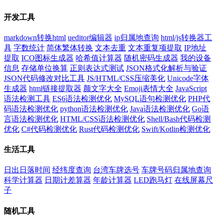
开发工具
markdown转换html
ueditor编辑器
ip归属地查询
html/js转换器工
具
字数统计
简体繁体转换
文本去重
文本重复项提取
IP地址
提取
ICO图标生成器
哈希值计算器
随机密码生成器
我的设备
信息
存储单位换算
正则表达式测试
JSON格式化解析与验证
JSON代码修改对比工具
JS/HTML/CSS压缩美化
Unicode字体
生成器
html链接提取器
颜文字大全
Emoji表情大全
JavaScript
语法检测工具
ES6语法检测优化
MySQL语句检测优化
PHP代
码语法检测优化
python语法检测优化
Java语法检测优化
Go语
言语法检测优化
HTML/CSS语法检测优化
Shell/Bash代码检测
优化
C#代码检测优化
Rust代码检测优化
Swift/Kotlin检测优化
生活工具
日出日落时间
经纬度查询
台湾车牌选号
车牌号码归属地查询
科学计算器
日期计差算器
年龄计算器
LED跑马灯
在线屏幕尺
子
随机工具