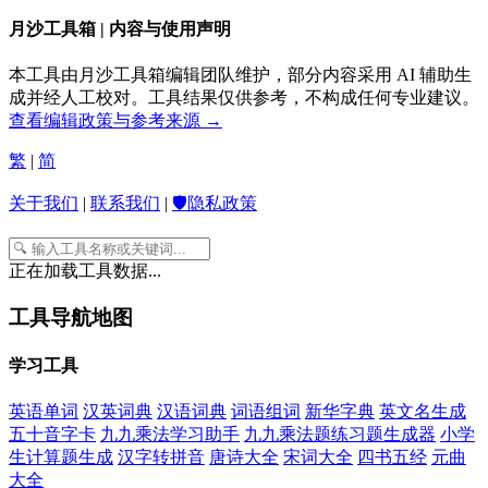
月沙工具箱 | 内容与使用声明
本工具由月沙工具箱编辑团队维护，部分内容采用 AI 辅助生
成并经人工校对。工具结果仅供参考，不构成任何专业建议。
查看编辑政策与参考来源 →
繁
|
简
关于我们
|
联系我们
|
🛡️隐私政策
正在加载工具数据...
工具导航地图
学习工具
英语单词
汉英词典
汉语词典
词语组词
新华字典
英文名生成
五十音字卡
九九乘法学习助手
九九乘法题练习题生成器
小学
生计算题生成
汉字转拼音
唐诗大全
宋词大全
四书五经
元曲
大全