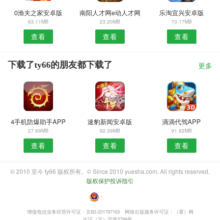
0渔夫之家安卓版
南阳人才网e动人才网
乐淘宜兴安卓版
63.11MB
23.20MB
70.17MB
查看
查看
查看
下载了ty66的朋友都下载了
更多
4手机防爆助手APP
速豹新闻安卓版
滴滴代驾APP
27.69MB
92.39MB
91.92MB
查看
查看
查看
© 2010 至今 ty66 版权所有。© Since 2010 yuesha.com. All rights reserved.
版权保护投诉指引
・
增值电信业务经营许可证：京B2-201797163
网络出版服务许可证：（署）网
出证（京）字第2799号