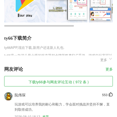
ty66下载简介
ty66
APP,现在下载,新用户还送新人礼包.
ty66是一款战斗最火爆的坦克题材卡牌策略类SLG手游，游戏中玩家可以
更多
选择加入三个阵营势力，和同一阵营的玩家携手对抗其他阵营，相互争夺
资源、领土，以及确立世界的霸主将是玩家游戏的主要目的。玩家在游戏
网友评论
更多
里建造战车工厂、排兵布阵，与其他游戏玩家一决雌雄，争霸这个世界。
ty66软件特色
下载ty66参与网友评论互动 ( 972 条 )
1,等你发现： 学习闹钟等超多玩法打开新世界的大门。
阮伟琛
553
2,【免费阅读】所有作品章节免费阅读，无内购不吃土。
3,【IP6LCD冷光源】
玩游戏可以培养我的耐心和毅力，学会面对挑战并坚持不懈，直
到取得成功。
4,【专属客服】企业财务有问题?专属客服24h在线解答
2026-08-10 18:13
推荐