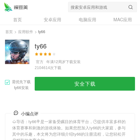
首页
安卓应用
电脑应用
MAC应用
资讯
专题
设计奖
创意应用
首页
>
应用软件
>
ty66
问答
ty66
官方
年满12周岁
下载安装
次下载
2104614
需优先下载
安全下载
ty66安装
小编点评
🌰导语：
ty66
🍭是一家备受瞩目的体育平台，🕑提供丰富多样的
体育赛事和刺激的游戏体验。如果您想加入
ty66
的大家庭，参与
其中的乐趣，本文将为您详细介绍
ty66
的注册流程，让您轻松开