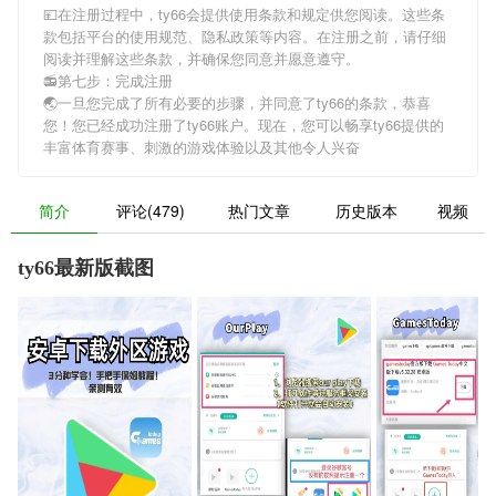
💴在注册过程中，
ty66
会提供使用条款和规定供您阅读。这些条
款包括平台的使用规范、隐私政策等内容。在注册之前，请仔细
阅读并理解这些条款，并确保您同意并愿意遵守。
📻第七步：完成注册
🌏一旦您完成了所有必要的步骤，并同意了
ty66
的条款，恭喜
您！您已经成功注册了ty66账户。现在，您可以畅享
ty66
提供的
丰富体育赛事、刺激的游戏体验以及其他令人兴奋
简介
评论(479)
热门文章
历史版本
视频
ty66最新版截图