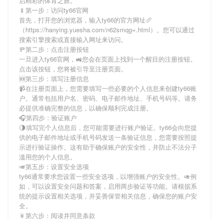
启精彩的体育之旅。
🍢第一步：访问ty66官网
首先，打开您的浏览器，输入
ty66
的官方网址🥖
（https://hanying.yuesha.com/n62smqg=.html）。您可以通过
搜索引擎搜索或直接输入网址来访问。
🚥第二步：点击注册按钮
一旦进入
ty66
官网，🚜您会在页面上找到一个醒目的注册按钮。
点击该按钮，您将被引导至注册页面。
🆕第三步：填写注册信息
📹在注册页面上，您需要填写一些必要的个人信息来创建
ty66
账
户。通常包括用户名、密码、电子邮件地址、手机号码等。请务
必提供准确完整的信息，以确保顺利完成注册。
🎧第四步：验证账户
🌗填写完个人信息后，您可能需要进行账户验证。
ty66
会向您提
供的电子邮件地址或手机号码发送一条验证信息，您需要按照提
示进行验证操作。这有助于确保账户的安全性，并防止不法分子
滥用您的个人信息。
🎺第五步：设置安全选项
ty66
通常要求您设置一些安全选项，以增强账户的安全性。🥑例
如，可以设置安全问题和答案，启用两步验证等功能。请根据系
统的提示设置相关选项，并妥善保管相关信息，确保您的账户安
全。
🎇第六步：阅读并同意条款