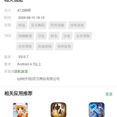
大小
47.28MB
时间
2026-08-10 18:13
分类
对战
音乐舞蹈
经营策略
传奇游戏
TAG
找物解谜
沙盒
射击
沙盒
生存冒险
生存冒险
其他游戏
休闲益智
版本
V9.6.7
要求
Android 4.7以上
开发者
隐私政策
ty66(中国)官方网站有限公司
相关应用推荐
更多