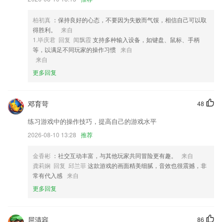
5,千万家长和教育工作者密切触摸
6,高效应用微信的分享和群发
柏初真
：保持良好的心态，不要因为失败而气馁，相信自己可以取
得胜利。
来自
ty66软件优势
1.毕庆君 回复 闻飘霞
支持多种输入设备，如键盘、鼠标、手柄
等，以满足不同玩家的操作习惯
来自
1.可以自由的选择学习内容，可以帮助孩子轻松在线学习拼音知识
来自
2.·由来自硅谷的脑与神经科学、认知心理学和人工智能领域的科学家研
更多回复
制，运用了神经科技领域的最新成果，配合世界领先的neurosky意念反
馈设备，革命性地改变了人类学习记忆的方式，被评为迄今为止最好的背
单词软件。
邓育苛
48
3.提供帮助与激发从业者学习与成长的教育培训
练习游戏中的操作技巧，提高自己的游戏水平
4.·随时随地通过手机或PC端观看宝宝实时动向。宝宝更安全，家长更放
2026-08-10 13:28
推荐
心
5.在线班课，线下课堂——线上课堂无障碍切换，给你更生动的课堂;
金香彬
：社交互动丰富，与其他玩家共同冒险更有趣。
来自
龚莉娴 回复 邱兰菲
这款游戏的画面精美细腻，音效也很震撼，非
6.·首页查看每位优秀讲师的信息，快速了解每位讲师的领域和教学水
常有代入感
来自
平。
更多回复
ty66更新了什么?
接入TLXXHUS和MAX 230TLHV远程监控和本地调试工具；
屈清容
86