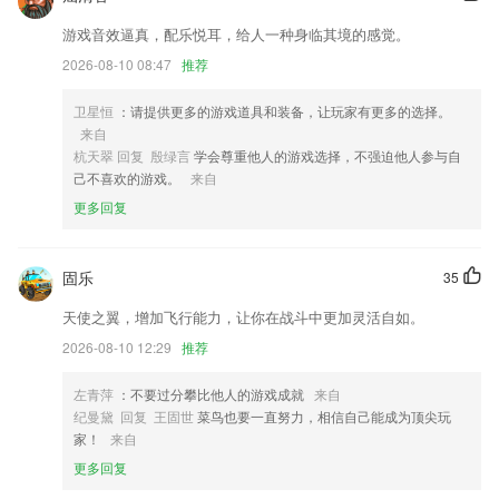
持续收录更多小说,这个阅读器值得你留存.
游戏音效逼真，配乐悦耳，给人一种身临其境的感觉。
4：库存新增数量单位与规格单位转化功能，出库更方便。
2026-08-10 08:47
推荐
解决社区页面个人页面无法下拉刷新问题；
优化训练功能。
卫星恒
：请提供更多的游戏道具和装备，让玩家有更多的选择。
来自
个人中心全新优化改版，订阅查看更直接
杭天翠 回复 殷绿言
学会尊重他人的游戏选择，不强迫他人参与自
联系我们
己不喜欢的游戏。
来自
以上就是ty66的介绍，如果您喜欢这款软件，您可以到应用商店进行打分
更多回复
评论，说出您的使用经历，以帮助我们更好的对产品进行优化修改。
固乐
35
天使之翼，增加飞行能力，让你在战斗中更加灵活自如。
2026-08-10 12:29
推荐
左青萍
：不要过分攀比他人的游戏成就
来自
纪曼黛 回复 王固世
菜鸟也要一直努力，相信自己能成为顶尖玩
家！
来自
更多回复