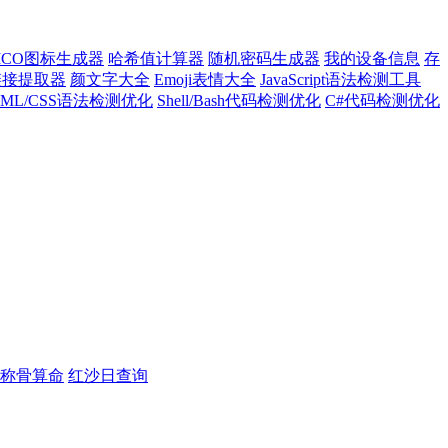
ICO图标生成器
哈希值计算器
随机密码生成器
我的设备信息
存
l链接提取器
颜文字大全
Emoji表情大全
JavaScript语法检测工具
TML/CSS语法检测优化
Shell/Bash代码检测优化
C#代码检测优化
称骨算命
红沙日查询