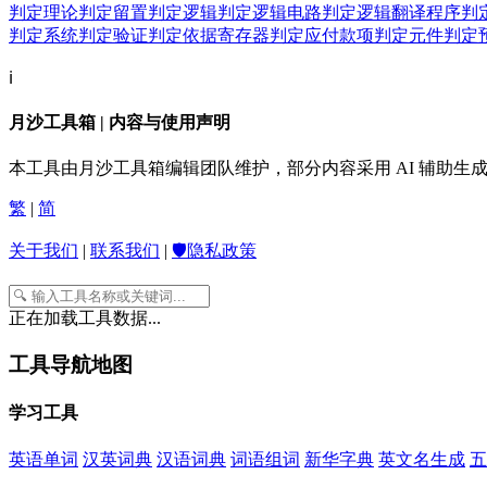
判定理论
判定留置
判定逻辑
判定逻辑电路
判定逻辑翻译程序
判
判定系统
判定验证
判定依据寄存器
判定应付款项
判定元件
判定
ℹ️
月沙工具箱 | 内容与使用声明
本工具由月沙工具箱编辑团队维护，部分内容采用 AI 辅助
繁
|
简
关于我们
|
联系我们
|
🛡️隐私政策
正在加载工具数据...
工具导航地图
学习工具
英语单词
汉英词典
汉语词典
词语组词
新华字典
英文名生成
五