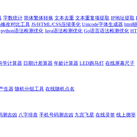
具
字数统计
简体繁体转换
文本去重
文本重复项提取
IP地址提取
代码修改对比工具
JS/HTML/CSS压缩美化
Unicode字体生成器
htm
python语法检测优化
Java语法检测优化
Go语言语法检测优化
H
科学计算器
日期计差算器
年龄计算器
LED跑马灯
在线屏幕尺子
产生器
随机分组工具
在线随机点名
码测吉凶
八字排盘
手机号码测吉凶
九宫飞星
在线灵签
线上掷筊