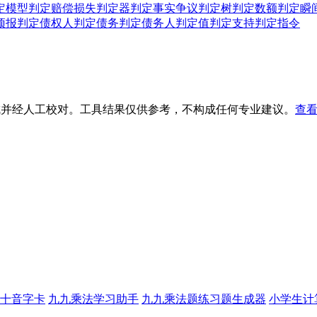
定模型
判定赔偿损失
判定器
判定事实争议
判定树
判定数额
判定瞬
预报
判定债权人
判定债务
判定债务人
判定值
判定支持
判定指令
生成并经人工校对。工具结果仅供参考，不构成任何专业建议。
查看
十音字卡
九九乘法学习助手
九九乘法题练习题生成器
小学生计