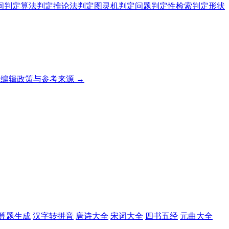
间
判定算法
判定推论法
判定图灵机
判定问题
判定性检索
判定形状
编辑政策与参考来源 →
算题生成
汉字转拼音
唐诗大全
宋词大全
四书五经
元曲大全