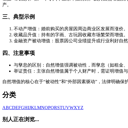
产。
三、典型示例
不动产增值：婚前购买的房屋因周边商业区发展而涨价。
收藏品升值：持有的字画、古玩因收藏市场繁荣而增值。
金融资产被动增值：股票因公司业绩提升或行业利好自然
四、注意事项
与孳息的区别：自然增值强调被动性，而孳息（如租金、
举证责任：主张自然增值属于个人财产时，需证明增值与
自然增值的核心在于“被动性”和“外部因素驱动”，法律明确保
分类
A
B
C
D
E
F
G
H
I
J
K
L
M
N
O
P
Q
R
S
T
U
V
W
X
Y
Z
别人正在浏览...