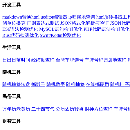
开发工具
markdown转换html
ueditor编辑器
ip归属地查询
html/js转换器工
储单位换算
正则表达式测试
JSON格式化解析与验证
JSON
ES6语法检测优化
MySQL语句检测优化
PHP代码语法检测优化
Rust代码检测优化
Swift/Kotlin检测优化
生活工具
日出日落时间
经纬度查询
台湾车牌选号
车牌号码归属地查询
随机工具
随机抽签转盘
掷骰子
随机数字
随机抽签
在线掷硬币
随机排序
民俗工具
万年历老黄历
二十四节气
公历农历转换
财神方位查询
车牌号
财智工具