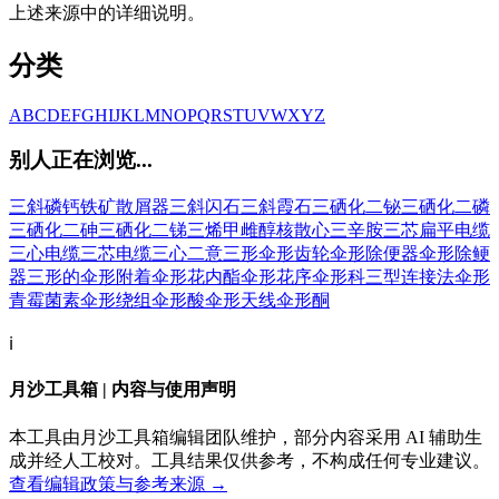
上述来源中的详细说明。
分类
A
B
C
D
E
F
G
H
I
J
K
L
M
N
O
P
Q
R
S
T
U
V
W
X
Y
Z
别人正在浏览...
三斜磷钙铁矿
散屑器
三斜闪石
三斜霞石
三硒化二铋
三硒化二磷
三硒化二砷
三硒化二锑
三烯甲雌醇核
散心
三辛胺
三芯扁平电缆
三心电缆
三芯电缆
三心二意
三形
伞形齿轮
伞形除便器
伞形除鲠
器
三形的
伞形附着
伞形花内酯
伞形花序
伞形科
三型连接法
伞形
青霉菌素
伞形绕组
伞形酸
伞形天线
伞形酮
ℹ️
月沙工具箱 | 内容与使用声明
本工具由月沙工具箱编辑团队维护，部分内容采用 AI 辅助生
成并经人工校对。工具结果仅供参考，不构成任何专业建议。
查看编辑政策与参考来源 →