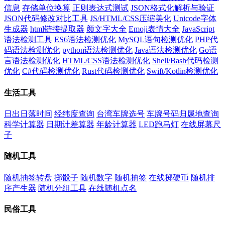
信息
存储单位换算
正则表达式测试
JSON格式化解析与验证
JSON代码修改对比工具
JS/HTML/CSS压缩美化
Unicode字体
生成器
html链接提取器
颜文字大全
Emoji表情大全
JavaScript
语法检测工具
ES6语法检测优化
MySQL语句检测优化
PHP代
码语法检测优化
python语法检测优化
Java语法检测优化
Go语
言语法检测优化
HTML/CSS语法检测优化
Shell/Bash代码检测
优化
C#代码检测优化
Rust代码检测优化
Swift/Kotlin检测优化
生活工具
日出日落时间
经纬度查询
台湾车牌选号
车牌号码归属地查询
科学计算器
日期计差算器
年龄计算器
LED跑马灯
在线屏幕尺
子
随机工具
随机抽签转盘
掷骰子
随机数字
随机抽签
在线掷硬币
随机排
序产生器
随机分组工具
在线随机点名
民俗工具