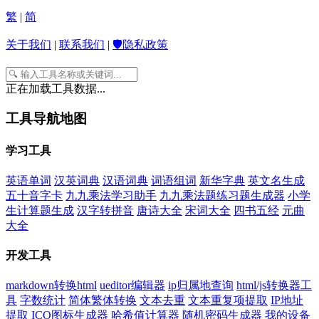
繁
|
简
关于我们
|
联系我们
|
🛡️隐私政策
正在加载工具数据...
工具导航地图
学习工具
英语单词
汉英词典
汉语词典
词语组词
新华字典
英文名生成
五十音字卡
九九乘法学习助手
九九乘法题练习题生成器
小学
生计算题生成
汉字转拼音
唐诗大全
宋词大全
四书五经
元曲
大全
开发工具
markdown转换html
ueditor编辑器
ip归属地查询
html/js转换器工
具
字数统计
简体繁体转换
文本去重
文本重复项提取
IP地址
提取
ICO图标生成器
哈希值计算器
随机密码生成器
我的设备