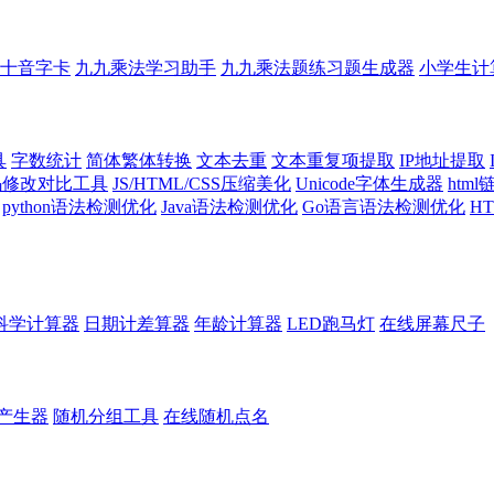
十音字卡
九九乘法学习助手
九九乘法题练习题生成器
小学生计
具
字数统计
简体繁体转换
文本去重
文本重复项提取
IP地址提取
代码修改对比工具
JS/HTML/CSS压缩美化
Unicode字体生成器
htm
python语法检测优化
Java语法检测优化
Go语言语法检测优化
H
科学计算器
日期计差算器
年龄计算器
LED跑马灯
在线屏幕尺子
产生器
随机分组工具
在线随机点名