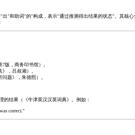
补语"出"和助词"的"构成，表示"通过推测得出结果的状态"。其
：
第7版，商务印书馆）。
法》，吕叔湘）。
析问题》，朱德熙）。
ut"，强调逻辑推理的结果（《牛津英汉汉英词典》。例如：
 correct."