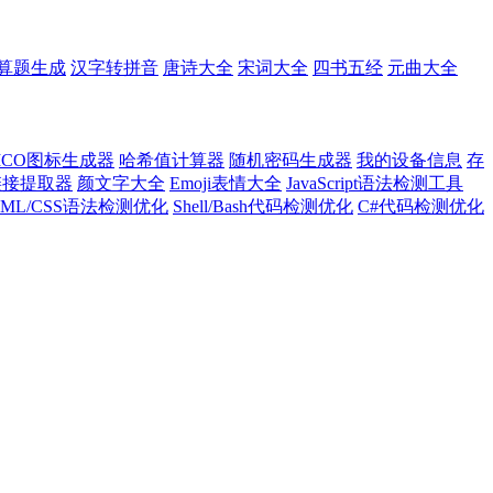
算题生成
汉字转拼音
唐诗大全
宋词大全
四书五经
元曲大全
ICO图标生成器
哈希值计算器
随机密码生成器
我的设备信息
存
l链接提取器
颜文字大全
Emoji表情大全
JavaScript语法检测工具
TML/CSS语法检测优化
Shell/Bash代码检测优化
C#代码检测优化