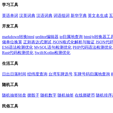
学习工具
英语单词
汉英词典
汉语词典
词语组词
新华字典
英文名生成
五
开发工具
markdown转换html
ueditor编辑器
ip归属地查询
html/js转换器工
储单位换算
正则表达式测试
JSON格式化解析与验证
JSON
ES6语法检测优化
MySQL语句检测优化
PHP代码语法检测优化
Rust代码检测优化
Swift/Kotlin检测优化
生活工具
日出日落时间
经纬度查询
台湾车牌选号
车牌号码归属地查询
随机工具
随机抽签转盘
掷骰子
随机数字
随机抽签
在线掷硬币
随机排序
民俗工具