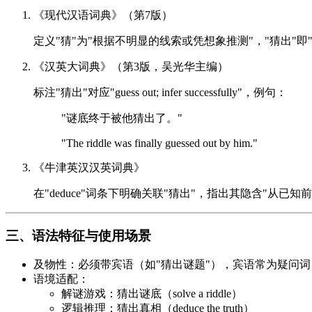
《现代汉语词典》（第7版）
定义"猜"为"根据不明显的线索或凭想象推测"，"猜出"即
《汉英大词典》（第3版，吴光华主编）
标注"猜出"对应"guess out; infer successfully"，例句：
"谜底终于被他猜出了。"
"The riddle was finally guessed out by him."
《牛津英汉汉英词典》
在"deduce"词条下明确关联"猜出"，指出其隐含"从已
三、语法特征与使用场景
及物性：必须带宾语（如"猜出谜题"），宾语常为疑问词
语境适配：
解谜游戏：猜出谜底（solve a riddle）
逻辑推理：猜出真相（deduce the truth）