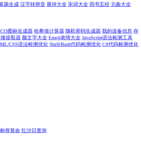
算题生成
汉字转拼音
唐诗大全
宋词大全
四书五经
元曲大全
ICO图标生成器
哈希值计算器
随机密码生成器
我的设备信息
存
l链接提取器
颜文字大全
Emoji表情大全
JavaScript语法检测工具
TML/CSS语法检测优化
Shell/Bash代码检测优化
C#代码检测优化
称骨算命
红沙日查询