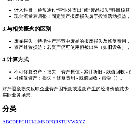
计入科目：通常通过“营业外支出”或“废品损失”科目核算
现金流量表调整：固定资产报废损失属于投资活动损益，
3.与相关概念的区别
废品损失：特指生产环节中废品的报废损失及修复费用，
资产处置损益：若资产仍可使用但被出售（如旧设备），
4.计算方式
不可修复资产：损失 = 资产原值 - 累计折旧 - 残值回收 
可修复资产：损失 = 修复费用 - 残值回收 - 赔偿（）。
财产退废损失反映企业资产因报废或退废产生的经济价值减少
实际业务场景。
分类
A
B
C
D
E
F
G
H
I
J
K
L
M
N
O
P
Q
R
S
T
U
V
W
X
Y
Z