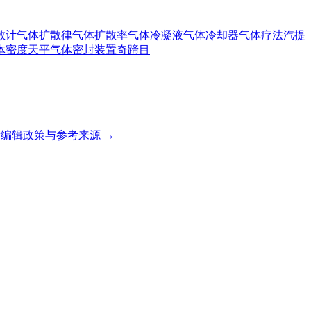
散计
气体扩散律
气体扩散率
气体冷凝液
气体冷却器
气体疗法
汽提
体密度天平
气体密封装置
奇蹄目
编辑政策与参考来源 →