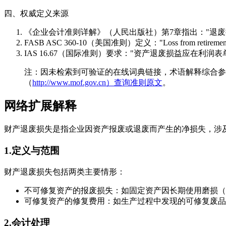
四、权威定义来源
《企业会计准则详解》（人民出版社）第7章指出："退
FASB ASC 360-10（美国准则）定义："Loss from retirement shall i
IAS 16.67（国际准则）要求："资产退废损益应在利润表
注：因未检索到可验证的在线词典链接，术语解释综合参
（
http://www.mof.gov.cn）查询准则原文
。
网络扩展解释
财产退废损失是指企业因资产报废或退废而产生的净损失，涉
1.定义与范围
财产退废损失包括两类主要情形：
不可修复资产的报废损失：如固定资产因长期使用磨损（
可修复资产的修复费用：如生产过程中发现的可修复废品
2.会计处理