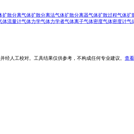
体扩散分离
气体扩散分离法
气体扩散分离器
气体扩散过程
气体扩
气体流量计
气体力学
气体力学者
气体离子
气体密度
气体密度计
气
生成并经人工校对。工具结果仅供参考，不构成任何专业建议。
查看