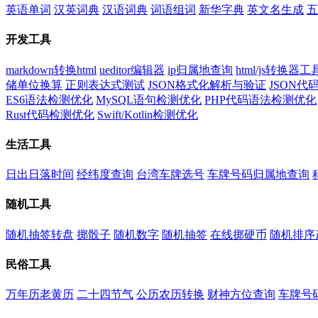
英语单词
汉英词典
汉语词典
词语组词
新华字典
英文名生成
五
开发工具
markdown转换html
ueditor编辑器
ip归属地查询
html/js转换器工
储单位换算
正则表达式测试
JSON格式化解析与验证
JSON
ES6语法检测优化
MySQL语句检测优化
PHP代码语法检测优化
Rust代码检测优化
Swift/Kotlin检测优化
生活工具
日出日落时间
经纬度查询
台湾车牌选号
车牌号码归属地查询
随机工具
随机抽签转盘
掷骰子
随机数字
随机抽签
在线掷硬币
随机排序
民俗工具
万年历老黄历
二十四节气
公历农历转换
财神方位查询
车牌号