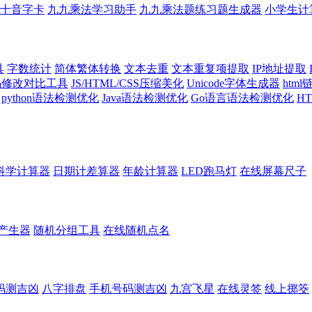
十音字卡
九九乘法学习助手
九九乘法题练习题生成器
小学生计
具
字数统计
简体繁体转换
文本去重
文本重复项提取
IP地址提取
代码修改对比工具
JS/HTML/CSS压缩美化
Unicode字体生成器
htm
python语法检测优化
Java语法检测优化
Go语言语法检测优化
H
科学计算器
日期计差算器
年龄计算器
LED跑马灯
在线屏幕尺子
产生器
随机分组工具
在线随机点名
码测吉凶
八字排盘
手机号码测吉凶
九宫飞星
在线灵签
线上掷筊