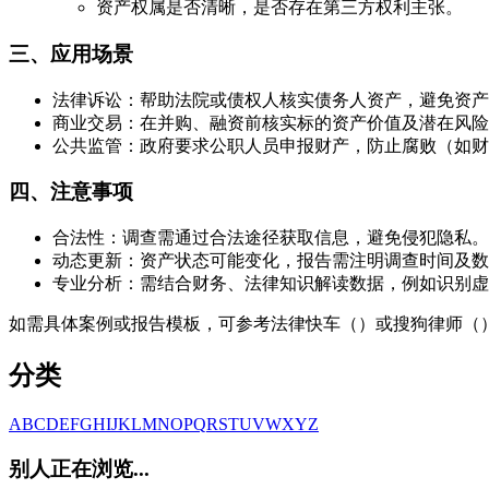
资产权属是否清晰，是否存在第三方权利主张。
三、应用场景
法律诉讼：帮助法院或债权人核实债务人资产，避免资产
商业交易：在并购、融资前核实标的资产价值及潜在风险
公共监管：政府要求公职人员申报财产，防止腐败（如财
四、注意事项
合法性：调查需通过合法途径获取信息，避免侵犯隐私。
动态更新：资产状态可能变化，报告需注明调查时间及数
专业分析：需结合财务、法律知识解读数据，例如识别虚
如需具体案例或报告模板，可参考法律快车（）或搜狗律师（
分类
A
B
C
D
E
F
G
H
I
J
K
L
M
N
O
P
Q
R
S
T
U
V
W
X
Y
Z
别人正在浏览...