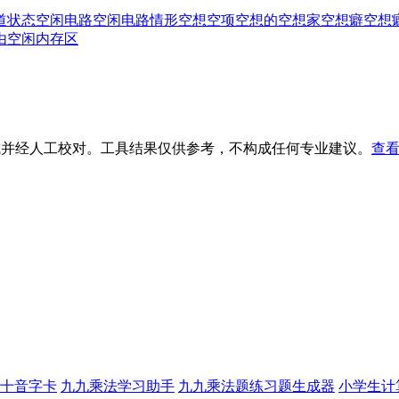
道状态
空闲电路
空闲电路情形
空想
空项
空想的
空想家
空想癖
空想
由
空闲内存区
生成并经人工校对。工具结果仅供参考，不构成任何专业建议。
查看
十音字卡
九九乘法学习助手
九九乘法题练习题生成器
小学生计