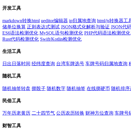
开发工具
markdown转换html
ueditor编辑器
ip归属地查询
html/js转换器工
储单位换算
正则表达式测试
JSON格式化解析与验证
JSON
ES6语法检测优化
MySQL语句检测优化
PHP代码语法检测优化
Rust代码检测优化
Swift/Kotlin检测优化
生活工具
日出日落时间
经纬度查询
台湾车牌选号
车牌号码归属地查询
随机工具
随机抽签转盘
掷骰子
随机数字
随机抽签
在线掷硬币
随机排序
民俗工具
万年历老黄历
二十四节气
公历农历转换
财神方位查询
车牌号
财智工具