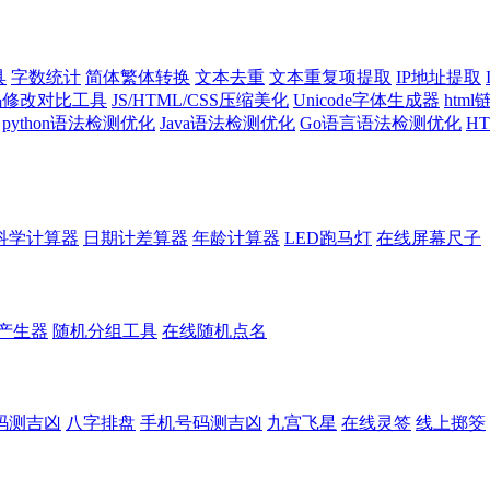
具
字数统计
简体繁体转换
文本去重
文本重复项提取
IP地址提取
代码修改对比工具
JS/HTML/CSS压缩美化
Unicode字体生成器
htm
python语法检测优化
Java语法检测优化
Go语言语法检测优化
H
科学计算器
日期计差算器
年龄计算器
LED跑马灯
在线屏幕尺子
产生器
随机分组工具
在线随机点名
码测吉凶
八字排盘
手机号码测吉凶
九宫飞星
在线灵签
线上掷筊