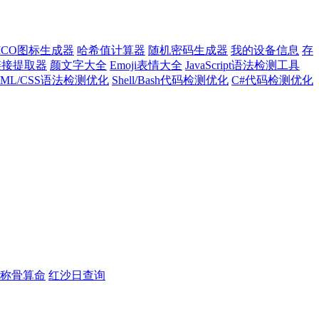
ICO图标生成器
哈希值计算器
随机密码生成器
我的设备信息
存
l链接提取器
颜文字大全
Emoji表情大全
JavaScript语法检测工具
TML/CSS语法检测优化
Shell/Bash代码检测优化
C#代码检测优化
称骨算命
红沙日查询