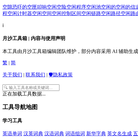
空隙
恐吓的
空匣叩响
空闲
空险
空闲程序
空闲池
空闲的
空闲的信
程
空闲计时器
空闲空间
空闲控制区间
空闲链路
空闲路径
空闲路
ℹ️
月沙工具箱 | 内容与使用声明
本工具由月沙工具箱编辑团队维护，部分内容采用 AI 辅助
繁
|
简
关于我们
|
联系我们
|
🛡️隐私政策
正在加载工具数据...
工具导航地图
学习工具
英语单词
汉英词典
汉语词典
词语组词
新华字典
英文名生成
五