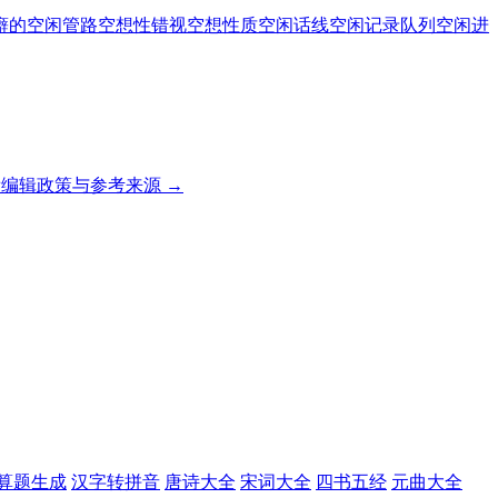
癖的
空闲管路
空想性错视
空想性质
空闲话线
空闲记录队列
空闲进
编辑政策与参考来源 →
算题生成
汉字转拼音
唐诗大全
宋词大全
四书五经
元曲大全