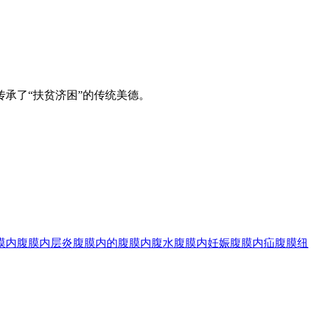
承了“扶贫济困”的传统美德。
膜内
腹膜内层炎
腹膜内的
腹膜内腹水
腹膜内妊娠
腹膜内疝
腹膜纽