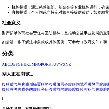
机构捐赠：通过慈善组织、基金会等专业机构进行，确保
直接捐赠：个人间或向特定对象直接提供帮助，如资助贫
社会意义
财产捐献体现社会责任与互助精神，是推动公益事业发展的重
如需进一步了解法律条款或具体案例，可参考（政府文件）和
分类
A
B
C
D
E
F
G
H
I
J
K
L
M
N
O
P
Q
R
S
T
U
V
W
X
Y
Z
别人正在浏览...
腹膜后气肿
腹膜后疝
覆膜嵴
腹膜浆层炎
腹膜间隙
浮膜酵母
腹膜
腹膜脓肿
腹膜旁的
腹膜旁疝
腹膜前的
腹膜腔
腹膜腔积气
腹膜腔
ℹ️
月沙工具箱 | 内容与使用声明