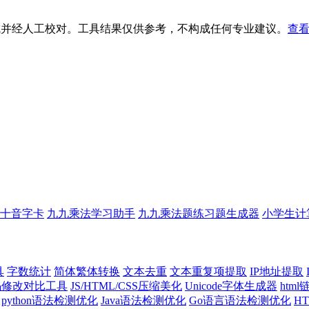
生成并经人工校对。工具结果仅供参考，不构成任何专业建议。
查看
十音字卡
九九乘法学习助手
九九乘法题练习题生成器
小学生计
具
字数统计
简体繁体转换
文本去重
文本重复项提取
IP地址提取
代码修改对比工具
JS/HTML/CSS压缩美化
Unicode字体生成器
htm
python语法检测优化
Java语法检测优化
Go语言语法检测优化
H