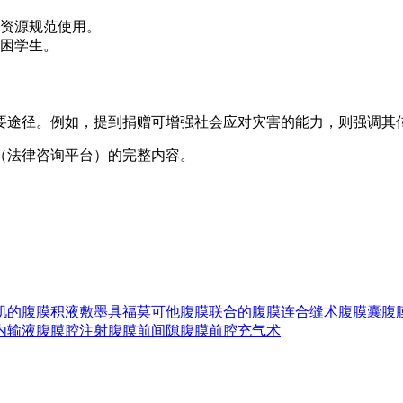
资源规范使用。
困学生。
要途径。例如，提到捐赠可增强社会应对灾害的能力，则强调其传
（法律咨询平台）的完整内容。
肌的
腹膜积液
敷墨具
福莫可他
腹膜联合的
腹膜连合缝术
腹膜囊
腹
内输液
腹膜腔注射
腹膜前间隙
腹膜前腔充气术