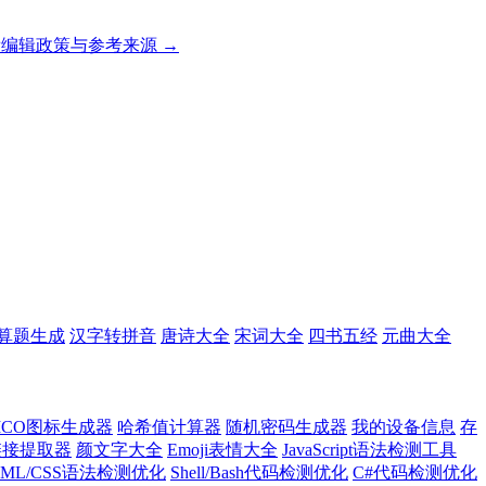
编辑政策与参考来源 →
算题生成
汉字转拼音
唐诗大全
宋词大全
四书五经
元曲大全
ICO图标生成器
哈希值计算器
随机密码生成器
我的设备信息
存
l链接提取器
颜文字大全
Emoji表情大全
JavaScript语法检测工具
TML/CSS语法检测优化
Shell/Bash代码检测优化
C#代码检测优化