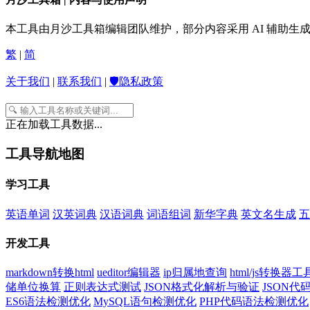
本工具由月沙工具箱编辑团队维护，部分内容采用 AI 辅助
繁
|
简
关于我们
|
联系我们
|
🛡️隐私政策
正在加载工具数据...
工具导航地图
学习工具
英语单词
汉英词典
汉语词典
词语组词
新华字典
英文名生成
五
开发工具
markdown转换html
ueditor编辑器
ip归属地查询
html/js转换器工
储单位换算
正则表达式测试
JSON格式化解析与验证
JSON
ES6语法检测优化
MySQL语句检测优化
PHP代码语法检测优化