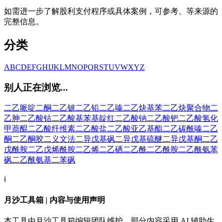
如需进一步了解股利支付程序或具体案例，可参考、等来源的
完整信息。
分类
A
B
C
D
E
F
G
H
I
J
K
L
M
N
O
P
Q
R
S
T
U
V
W
X
Y
Z
别人正在浏览...
二乙哌啶二酮
二乙铍
二乙铅
二乙嗪
二乙炔基苯
二乙炔聚合物
二
乙胂
二乙酸钴
二乙酸基苯基靛红
二乙酸钠
二乙酸钯
二乙酸氢化
甲萘醌
二乙酸纤维素
二乙酸盐
二乙酸亚乙基酯
二乙碳酰嗪
二乙
酮
二乙酮胶
二义文法
二异戊基砜
二异戊基硫醚
二异戊基酮
二乙
戊酰胺
二乙戊烯酰胺
二乙烯
二乙硒
二乙酰
二乙酰胺
二乙酰氨苯
砜
二乙酰氨基二苯砜
ℹ️
月沙工具箱 | 内容与使用声明
本工具由月沙工具箱编辑团队维护，部分内容采用 AI 辅助生