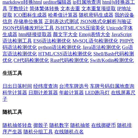
markdown转换html
ueditor编辑器
ip归属地查询
html/js转换器工
具
字数统计
简体繁体转换
文本去重
文本重复项提取
IP地址
提取
ICO图标生成器
哈希值计算器
随机密码生成器
我的设备
信息
存储单位换算
正则表达式测试
JSON格式化解析与验证
JSON代码修改对比工具
JS/HTML/CSS压缩美化
Unicode字体
生成器
html链接提取器
颜文字大全
Emoji表情大全
JavaScript
语法检测工具
ES6语法检测优化
MySQL语句检测优化
PHP代
码语法检测优化
python语法检测优化
Java语法检测优化
Go语
言语法检测优化
HTML/CSS语法检测优化
Shell/Bash代码检测
优化
C#代码检测优化
Rust代码检测优化
Swift/Kotlin检测优化
生活工具
日出日落时间
经纬度查询
台湾车牌选号
车牌号码归属地查询
科学计算器
日期计差算器
年龄计算器
LED跑马灯
在线屏幕尺
子
随机工具
随机抽签转盘
掷骰子
随机数字
随机抽签
在线掷硬币
随机排
序产生器
随机分组工具
在线随机点名