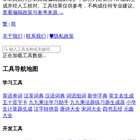
成并经人工校对。工具结果仅供参考，不构成任何专业建议。
查看编辑政策与参考来源 →
繁
|
简
关于我们
|
联系我们
|
🛡️隐私政策
正在加载工具数据...
工具导航地图
学习工具
英语单词
汉英词典
汉语词典
词语组词
新华字典
英文名生成
五十音字卡
九九乘法学习助手
九九乘法题练习题生成器
小学
生计算题生成
汉字转拼音
唐诗大全
宋词大全
四书五经
元曲
大全
开发工具