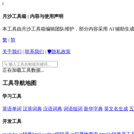
ℹ️
月沙工具箱 | 内容与使用声明
本工具由月沙工具箱编辑团队维护，部分内容采用 AI 辅助
繁
|
简
关于我们
|
联系我们
|
🛡️隐私政策
正在加载工具数据...
工具导航地图
学习工具
英语单词
汉英词典
汉语词典
词语组词
新华字典
英文名生成
五
开发工具