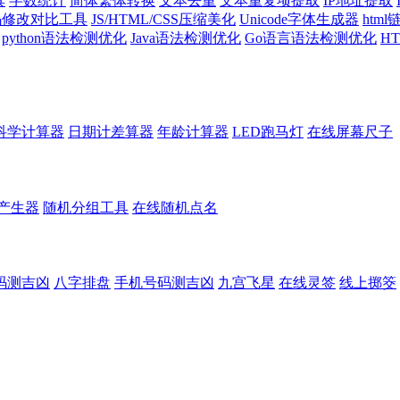
具
字数统计
简体繁体转换
文本去重
文本重复项提取
IP地址提取
代码修改对比工具
JS/HTML/CSS压缩美化
Unicode字体生成器
htm
python语法检测优化
Java语法检测优化
Go语言语法检测优化
H
科学计算器
日期计差算器
年龄计算器
LED跑马灯
在线屏幕尺子
产生器
随机分组工具
在线随机点名
码测吉凶
八字排盘
手机号码测吉凶
九宫飞星
在线灵签
线上掷筊