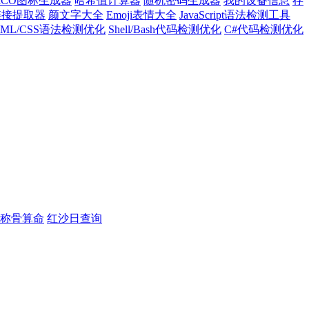
ICO图标生成器
哈希值计算器
随机密码生成器
我的设备信息
存
l链接提取器
颜文字大全
Emoji表情大全
JavaScript语法检测工具
TML/CSS语法检测优化
Shell/Bash代码检测优化
C#代码检测优化
称骨算命
红沙日查询