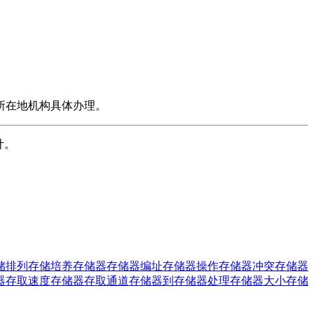
所在地机构具体办理。
计。
储排列
存储培养
存储器
存储器编址
存储器操作
存储器冲突
存储器
器存取速度
存储器存取通道
存储器到存储器处理
存储器大小
存储