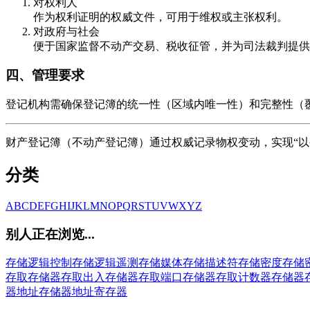
对权利人
作为权利证明的权威文件，可用于维权或主张权利。
对政府与社会
便于国家监督不动产交易、税收征管，并为司法裁判提供
四、管理要求
登记机构需确保登记簿的统一性（区域内唯一性）和完整性（
财产登记簿（不动产登记簿）通过权威记录物权变动，实现“以
分类
A
B
C
D
E
F
G
H
I
J
K
L
M
N
O
P
Q
R
S
T
U
V
W
X
Y
Z
别人正在浏览...
存储逻辑控制
存储逻辑遥测
存储媒体
存储描述符
存储密度
存储
存取
存储器存取出入
存储器存取端口
存储器存取计数器
存储器
器地址
存储器地址寄存器