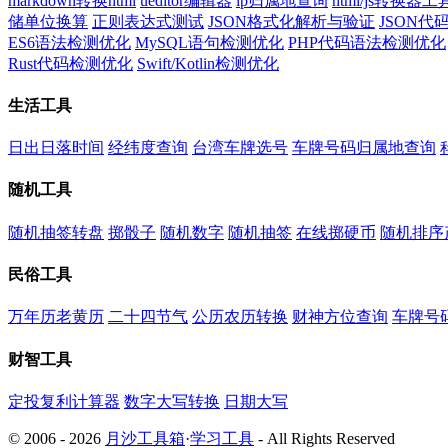
markdown转换html
ueditor编辑器
ip归属地查询
html/js转换器工
储单位换算
正则表达式测试
JSON格式化解析与验证
JSON
ES6语法检测优化
MySQL语句检测优化
PHP代码语法检测优化
Rust代码检测优化
Swift/Kotlin检测优化
生活工具
日出日落时间
经纬度查询
台湾车牌选号
车牌号码归属地查询
随机工具
随机抽签转盘
掷骰子
随机数字
随机抽签
在线掷硬币
随机排序
民俗工具
万年历老黄历
二十四节气
公历农历转换
财神方位查询
车牌号
财智工具
定投复利计算器
数字大写转换
日期大写
© 2006 - 2026
月沙工具箱
·
学习工具
- All Rights Reserved