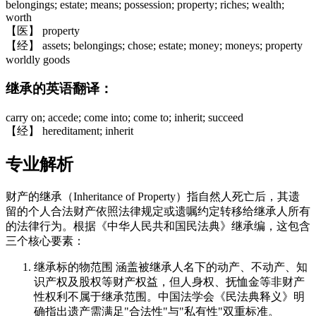
belongings; estate; means; possession; property; riches; wealth;
worth
【医】 property
【经】 assets; belongings; chose; estate; money; moneys; property
worldly goods
继承的英语翻译：
carry on; accede; come into; come to; inherit; succeed
【经】 hereditament; inherit
专业解析
财产的继承（Inheritance of Property）指自然人死亡后，其遗
留的个人合法财产依照法律规定或遗嘱约定转移给继承人所有
的法律行为。根据《中华人民共和国民法典》继承编，这包含
三个核心要素：
继承标的物范围 涵盖被继承人名下的动产、不动产、知
识产权及股权等财产权益，但人身权、抚恤金等非财产
性权利不属于继承范围。中国法学会《民法典释义》明
确指出遗产需满足"合法性"与"私有性"双重标准。