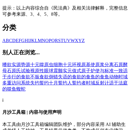
提示：以上内容综合自《民法典》及相关法律解释，完整信息
可参考来源、3、4、5、8等。
分类
A
B
C
D
E
F
G
H
I
J
K
L
M
N
O
P
Q
R
S
T
U
V
W
X
Y
Z
别人正在浏览...
嗜欲
实源
势源
十元
噬原虫细胞
十元环
视原基
使原浆分离
石原酵
母
石原氏试验
视原性眼球震颤
实元值
式原子炉
使与标准一致
适
于步行的
食欲不振
食欲倒错
失语的
食欲的
食鱼的
食鱼动物
时域
多重访问系统
失约
誓约
十月
誓约人
誓约者
时域反射计
适于法庭
的
噬鱼蝮蛇
ℹ️
月沙工具箱 | 内容与使用声明
本工具由月沙工具箱编辑团队维护，部分内容采用 AI 辅助生