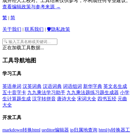
成并经人工校对。工具结果仅供参考，不构成任何专业建议。
查看编辑政策与参考来源 →
繁
|
简
关于我们
|
联系我们
|
🛡️隐私政策
正在加载工具数据...
工具导航地图
学习工具
英语单词
汉英词典
汉语词典
词语组词
新华字典
英文名生成
五十音字卡
九九乘法学习助手
九九乘法题练习题生成器
小学
生计算题生成
汉字转拼音
唐诗大全
宋词大全
四书五经
元曲
大全
开发工具
markdown转换html
ueditor编辑器
ip归属地查询
html/js转换器工