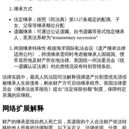
继承方式
法定继承：按照《民法典》第1127条规定的配偶、子
女、父母等继承顺位分配
遗嘱继承：可通过公证遗嘱、自书遗嘱等形式指定继承
人，英美法系称为"testamentary succession"
跨国继承特殊性 根据海牙国际私法会议《遗产继承法律
适用公约》，跨境继承需同时考虑被继承人国籍国、惯
常居所地及财产所在地法律。美国统一州法委员会《统
一遗嘱认证法典》对此类情况设有特别管辖条款。
法律实践中，最高人民法院司法解释强调遗产分割需优先清偿
被继承人生前债务，剩余财产方可启动继承程序。英国法律委
员会《继承法改革报告》提出"法定保留份额"制度，保障特定
亲属的应继权。
网络扩展解释
财产的继承是指自然人死亡后，其遗留的个人合法财产依法转
移给他人所有的法律制度。以下从定义、法律依据、分类、前