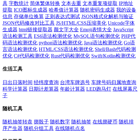
具
字数统计
简体繁体转换
文本去重
文本重复项提取
IP地址
提取
ICO图标生成器
哈希值计算器
随机密码生成器
我的设备
信息
存储单位换算
正则表达式测试
JSON格式化解析与验证
JSON代码修改对比工具
JS/HTML/CSS压缩美化
Unicode字体
生成器
html链接提取器
颜文字大全
Emoji表情大全
JavaScript
语法检测工具
ES6语法检测优化
MySQL语句检测优化
PHP代
码语法检测优化
python语法检测优化
Java语法检测优化
Go语
言语法检测优化
HTML/CSS语法检测优化
Shell/Bash代码检测
优化
C#代码检测优化
Rust代码检测优化
Swift/Kotlin检测优化
生活工具
日出日落时间
经纬度查询
台湾车牌选号
车牌号码归属地查询
科学计算器
日期计差算器
年龄计算器
LED跑马灯
在线屏幕尺
子
随机工具
随机抽签转盘
掷骰子
随机数字
随机抽签
在线掷硬币
随机排
序产生器
随机分组工具
在线随机点名