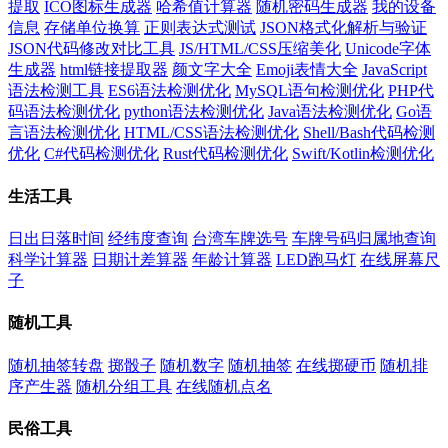
提取
ICO图标生成器
哈希值计算器
随机密码生成器
我的设备
信息
存储单位换算
正则表达式测试
JSON格式化解析与验证
JSON代码修改对比工具
JS/HTML/CSS压缩美化
Unicode字体
生成器
html链接提取器
颜文字大全
Emoji表情大全
JavaScript
语法检测工具
ES6语法检测优化
MySQL语句检测优化
PHP代
码语法检测优化
python语法检测优化
Java语法检测优化
Go语
言语法检测优化
HTML/CSS语法检测优化
Shell/Bash代码检测
优化
C#代码检测优化
Rust代码检测优化
Swift/Kotlin检测优化
生活工具
日出日落时间
经纬度查询
台湾车牌选号
车牌号码归属地查询
科学计算器
日期计差算器
年龄计算器
LED跑马灯
在线屏幕尺
子
随机工具
随机抽签转盘
掷骰子
随机数字
随机抽签
在线掷硬币
随机排
序产生器
随机分组工具
在线随机点名
民俗工具