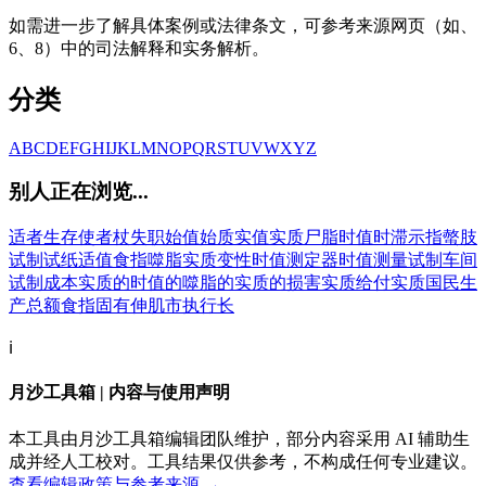
如需进一步了解具体案例或法律条文，可参考来源网页（如、
6、8）中的司法解释和实务解析。
分类
A
B
C
D
E
F
G
H
I
J
K
L
M
N
O
P
Q
R
S
T
U
V
W
X
Y
Z
别人正在浏览...
适者生存
使者杖
失职
始值
始质
实值
实质
尸脂
时值
时滞
示指
螫肢
试制
试纸
适值
食指
噬脂
实质变性
时值测定器
时值测量
试制车间
试制成本
实质的
时值的
噬脂的
实质的损害
实质给付
实质国民生
产总额
食指固有伸肌
市执行长
ℹ️
月沙工具箱 | 内容与使用声明
本工具由月沙工具箱编辑团队维护，部分内容采用 AI 辅助生
成并经人工校对。工具结果仅供参考，不构成任何专业建议。
查看编辑政策与参考来源 →