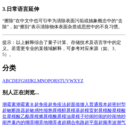
3.日常语言延伸
“擦除”在中文中也可引申为清除表面污垢或抽象概念中的“去
除”，如“擦刮”表示清除物体表面杂质或思想中的不良习惯。
提示：以上解释综合了量子计算、存储技术及语言学中的定
义。若需更专业的某领域解释，可参考对应来源（如、3、
5）。
分类
A
B
C
D
E
F
G
H
I
J
K
L
M
N
O
P
Q
R
S
T
U
V
W
X
Y
Z
别人正在浏览...
潮霉素
潮霉素Ｂ
超免疫
超免疫法
超面值缴入普通股本
超密封型
超敏断路器
超敏感性细胞
晁模醇
晁模基
超模雷射
晁模酸
晁模酸
盐
晁模酸乙酯
晁模烯
晁模酰
晁模油
晁模子
吵闹
吵闹的
吵闹地
吵
闹声
巢内的
嘲弄
嘲弄地
嘲弄者
超耦合电路
超平面
超频率波
潮气