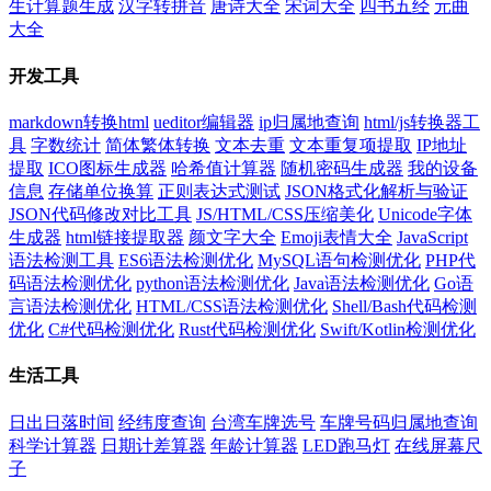
生计算题生成
汉字转拼音
唐诗大全
宋词大全
四书五经
元曲
大全
开发工具
markdown转换html
ueditor编辑器
ip归属地查询
html/js转换器工
具
字数统计
简体繁体转换
文本去重
文本重复项提取
IP地址
提取
ICO图标生成器
哈希值计算器
随机密码生成器
我的设备
信息
存储单位换算
正则表达式测试
JSON格式化解析与验证
JSON代码修改对比工具
JS/HTML/CSS压缩美化
Unicode字体
生成器
html链接提取器
颜文字大全
Emoji表情大全
JavaScript
语法检测工具
ES6语法检测优化
MySQL语句检测优化
PHP代
码语法检测优化
python语法检测优化
Java语法检测优化
Go语
言语法检测优化
HTML/CSS语法检测优化
Shell/Bash代码检测
优化
C#代码检测优化
Rust代码检测优化
Swift/Kotlin检测优化
生活工具
日出日落时间
经纬度查询
台湾车牌选号
车牌号码归属地查询
科学计算器
日期计差算器
年龄计算器
LED跑马灯
在线屏幕尺
子