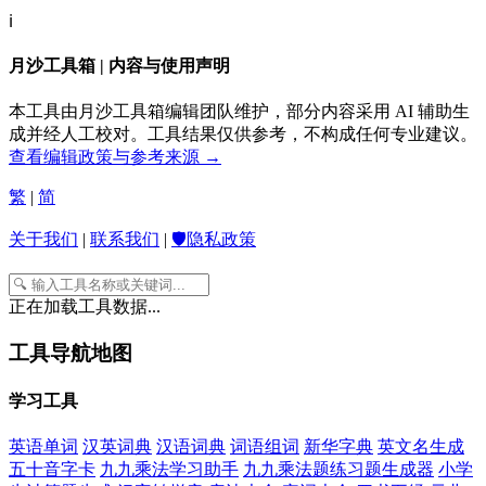
ℹ️
月沙工具箱 | 内容与使用声明
本工具由月沙工具箱编辑团队维护，部分内容采用 AI 辅助生
成并经人工校对。工具结果仅供参考，不构成任何专业建议。
查看编辑政策与参考来源 →
繁
|
简
关于我们
|
联系我们
|
🛡️隐私政策
正在加载工具数据...
工具导航地图
学习工具
英语单词
汉英词典
汉语词典
词语组词
新华字典
英文名生成
五十音字卡
九九乘法学习助手
九九乘法题练习题生成器
小学