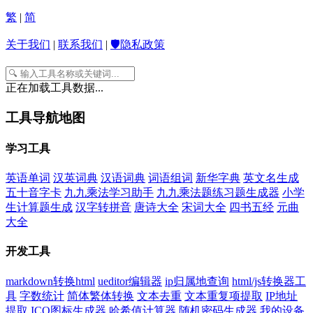
繁
|
简
关于我们
|
联系我们
|
🛡️隐私政策
正在加载工具数据...
工具导航地图
学习工具
英语单词
汉英词典
汉语词典
词语组词
新华字典
英文名生成
五十音字卡
九九乘法学习助手
九九乘法题练习题生成器
小学
生计算题生成
汉字转拼音
唐诗大全
宋词大全
四书五经
元曲
大全
开发工具
markdown转换html
ueditor编辑器
ip归属地查询
html/js转换器工
具
字数统计
简体繁体转换
文本去重
文本重复项提取
IP地址
提取
ICO图标生成器
哈希值计算器
随机密码生成器
我的设备