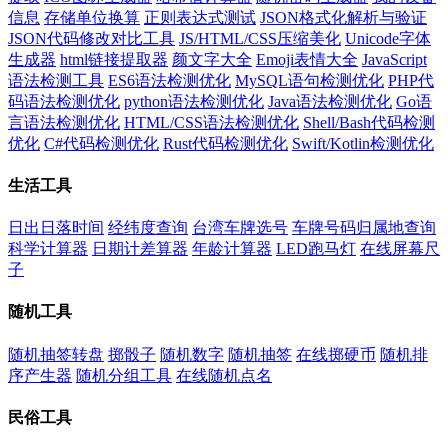
信息
存储单位换算
正则表达式测试
JSON格式化解析与验证
JSON代码修改对比工具
JS/HTML/CSS压缩美化
Unicode字体
生成器
html链接提取器
颜文字大全
Emoji表情大全
JavaScript
语法检测工具
ES6语法检测优化
MySQL语句检测优化
PHP代
码语法检测优化
python语法检测优化
Java语法检测优化
Go语
言语法检测优化
HTML/CSS语法检测优化
Shell/Bash代码检测
优化
C#代码检测优化
Rust代码检测优化
Swift/Kotlin检测优化
生活工具
日出日落时间
经纬度查询
台湾车牌选号
车牌号码归属地查询
科学计算器
日期计差算器
年龄计算器
LED跑马灯
在线屏幕尺
子
随机工具
随机抽签转盘
掷骰子
随机数字
随机抽签
在线掷硬币
随机排
序产生器
随机分组工具
在线随机点名
民俗工具