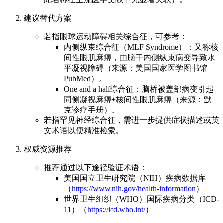
建议替代方案
若指眼球运动障碍相关综合征，可参考：
内侧纵束综合征（MLF Syndrome）：又称核
间性眼肌麻痹，由脑干内侧纵束病变导致水
平凝视障碍（来源：美国国家医学图书馆
PubMed）。
One and a half综合征：脑桥被盖部病变引起
同侧凝视麻痹+核间性眼肌麻痹（来源：默
克诊疗手册）。
若指罕见神经综合征，需进一步提供症状描述或英
文术语以便精准检索。
权威资源推荐
推荐通过以下途径验证术语：
美国国立卫生研究院（NIH）疾病数据库
（
https://www.nih.gov/health-information
）
世界卫生组织（WHO）国际疾病分类（ICD-
11）（
https://icd.who.int/
）