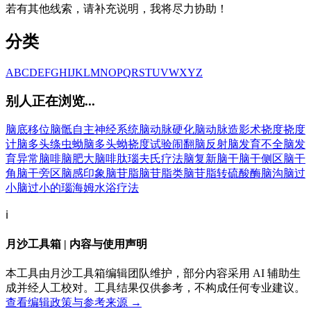
若有其他线索，请补充说明，我将尽力协助！
分类
A
B
C
D
E
F
G
H
I
J
K
L
M
N
O
P
Q
R
S
T
U
V
W
X
Y
Z
别人正在浏览...
脑底移位
脑骶自主神经系统
脑动脉硬化
脑动脉造影术
挠度
挠度
计
脑多头绦虫蚴
脑多头蚴
挠度试验
闹翻
脑反射
脑发育不全
脑发
育异常
脑啡
脑肥大
脑啡肽
瑙夫氏疗法
脑复新
脑干
脑干侧区
脑干
角
脑干旁区
脑感印象
脑苷脂
脑苷脂类
脑苷脂转硫酸酶
脑沟
脑过
小
脑过小的
瑙海姆水浴疗法
ℹ️
月沙工具箱 | 内容与使用声明
本工具由月沙工具箱编辑团队维护，部分内容采用 AI 辅助生
成并经人工校对。工具结果仅供参考，不构成任何专业建议。
查看编辑政策与参考来源 →