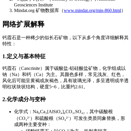
Geosciences Institute
Mindat.org 矿物数据库（
www.mindat.org/min-860.html
）
网络扩展解释
钙霞石是一种稀少的似长石矿物，以下从多个角度详细解释其
特性：
1.定义与基本特征
钙霞石（Cancrinite）属于碳酸盐-铝硅酸盐矿物，化学组成以
钠（Na）和钙（Ca）为主。其颜色多样，常见浅灰、红色，
风化后可能呈黄褐或灰褐色，具有玻璃光泽，多呈透明或半透
明柱状块状结构，硬度5~6，比重约2.61。
2.化学成分与变种
化学式：Na₆Ca₂[AlSiO₄]₆CO₃,SO₄₂，其中碳酸根
（CO₃²⁻）和硫酸根（SO₄²⁻）可发生类质同象替换，形
成两种主要变种：