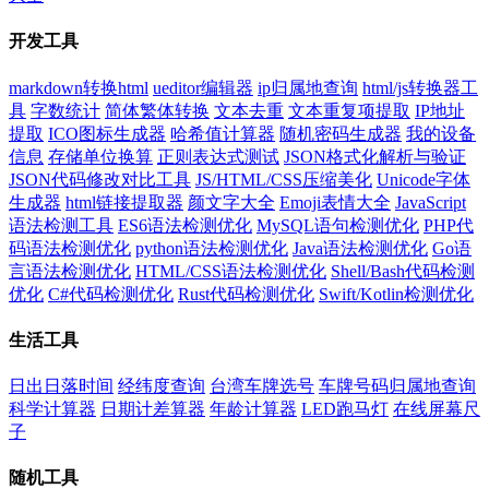
开发工具
markdown转换html
ueditor编辑器
ip归属地查询
html/js转换器工
具
字数统计
简体繁体转换
文本去重
文本重复项提取
IP地址
提取
ICO图标生成器
哈希值计算器
随机密码生成器
我的设备
信息
存储单位换算
正则表达式测试
JSON格式化解析与验证
JSON代码修改对比工具
JS/HTML/CSS压缩美化
Unicode字体
生成器
html链接提取器
颜文字大全
Emoji表情大全
JavaScript
语法检测工具
ES6语法检测优化
MySQL语句检测优化
PHP代
码语法检测优化
python语法检测优化
Java语法检测优化
Go语
言语法检测优化
HTML/CSS语法检测优化
Shell/Bash代码检测
优化
C#代码检测优化
Rust代码检测优化
Swift/Kotlin检测优化
生活工具
日出日落时间
经纬度查询
台湾车牌选号
车牌号码归属地查询
科学计算器
日期计差算器
年龄计算器
LED跑马灯
在线屏幕尺
子
随机工具