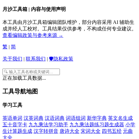
月沙工具箱 | 内容与使用声明
本工具由月沙工具箱编辑团队维护，部分内容采用 AI 辅助生
成并经人工校对。工具结果仅供参考，不构成任何专业建议。
查看编辑政策与参考来源 →
繁
|
简
关于我们
|
联系我们
|
🛡️隐私政策
正在加载工具数据...
工具导航地图
学习工具
英语单词
汉英词典
汉语词典
词语组词
新华字典
英文名生成
五十音字卡
九九乘法学习助手
九九乘法题练习题生成器
小学
生计算题生成
汉字转拼音
唐诗大全
宋词大全
四书五经
元曲
大全