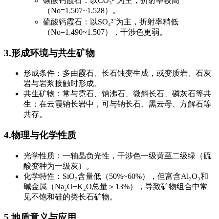
碳酸钙霞石：以CO₃²⁻为主，折射率较高
（No=1.507~1.528）。
硫酸钙霞石：以SO₄²⁻为主，折射率稍低
（No=1.490~1.507），干涉色更弱。
3.形成环境与共生矿物
形成条件：多由霞石、长石蚀变生成，或变质岩、石灰
岩与岩浆接触时形成。
共生矿物：常与霓石、钠沸石、微斜长石、磷灰石等共
生；在云霞钠长岩中，可与钠长石、黑云母、方解石等
共存。
4.物理与化学性质
光学性质：一轴晶负光性，干涉色一级黄至二级绿（硫
酸变种为一级灰）。
化学特性：SiO₂含量低（50%~60%），但富含Al₂O₃和
碱金属（Na₂O+K₂O总量＞13%），导致矿物组合中常
见不饱和硅的类长石矿物。
5.地质意义与应用