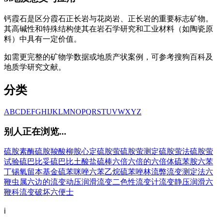
钙霞石是区分霞石正长岩与花岗岩、正长岩的重要标志矿物。
其高碱性和特殊结构使其在岩石学研究和工业材料（如陶瓷原
料）中具有一定价值。
如需更完整的矿物学数据或地质产状案例，可参考搜狗百科及
地质学研究文献。
分类
A
B
C
D
E
F
G
H
I
J
K
L
M
N
O
P
Q
R
S
T
U
V
W
X
Y
Z
别人正在浏览...
硫胺素酶
硫胺羧酸
柳胺心定
硫胺萤
硫胺萤测定
硫胺萤法
硫胺萤
试验
硫巴比妥
硫巴比土酸盐
硫棒
六倍
六倍的
六倍体
硫苯胺
六苯
丁锡氧
留本基金
硫苯咪唑
六苯乙烷
硫苯唑林
流弊
流变测定法
六
鞭虫属
六边的
流变动压润滑
流变二色性
流变计
流变静压润滑
六
鞭科
流变破坏
六便士
ℹ️