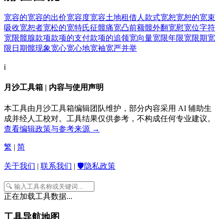
宽容的
宽容的出价
宽容度
宽容土地租借人
款式
宽恕
宽恕的
宽束
吸收
宽恕者
宽松的
宽特氏征
髋痛
宽凸前额
髋外翻
宽慰
宽位字符
宽限
髋腺
款项
款项的支付
款项的追领
宽向量
宽限年限
宽限期
宽
限日期
髋现象
宽心
宽心地
宽袖
宽严并举
ℹ️
月沙工具箱 | 内容与使用声明
本工具由月沙工具箱编辑团队维护，部分内容采用 AI 辅助生
成并经人工校对。工具结果仅供参考，不构成任何专业建议。
查看编辑政策与参考来源 →
繁
|
简
关于我们
|
联系我们
|
🛡️隐私政策
正在加载工具数据...
工具导航地图