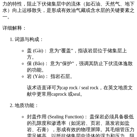
力的特性，阻止下伏储集层中的流体（如石油、天然气、地下
水）向上运移散失，是形成有效油气藏或含水层的关键要素之
一。
详细解释：
词源与构成：
盖 (Gài)： 意为“覆盖”，指该岩层位于储集层上
方。
保 (Bǎo)： 意为“保护”，强调其防止下伏流体逸散
的功能。
岩 (Yán)： 指岩石层。
该术语直译可为cap rock / seal rock，在英文地质文
献中更常用caprock 或seal。
地质功能：
封盖作用 (Sealing Function)： 盖保岩必须具备极低
的孔隙度和渗透率（如泥岩、页岩、蒸发岩如盐
岩、石膏），形成有效的物理屏障。其毛细管压力
需足够高，以抵抗储集层中流体的浮力和压力，阻