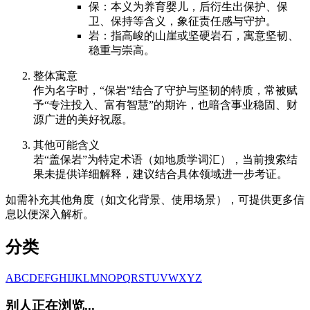
保：本义为养育婴儿，后衍生出保护、保
卫、保持等含义，象征责任感与守护。
岩：指高峻的山崖或坚硬岩石，寓意坚韧、
稳重与崇高。
整体寓意
作为名字时，“保岩”结合了守护与坚韧的特质，常被赋
予“专注投入、富有智慧”的期许，也暗含事业稳固、财
源广进的美好祝愿。
其他可能含义
若“盖保岩”为特定术语（如地质学词汇），当前搜索结
果未提供详细解释，建议结合具体领域进一步考证。
如需补充其他角度（如文化背景、使用场景），可提供更多信
息以便深入解析。
分类
A
B
C
D
E
F
G
H
I
J
K
L
M
N
O
P
Q
R
S
T
U
V
W
X
Y
Z
别人正在浏览...