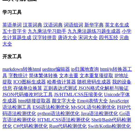
学习工具
英语单词
汉英词典
汉语词典
词语组词
新华字典
英文名生成
五十音字卡
九九乘法学习助手
九九乘法题练习题生成器
小学
生计算题生成
汉字转拼音
唐诗大全
宋词大全
四书五经
元曲
大全
开发工具
markdown转换html
ueditor编辑器
ip归属地查询
html/js转换器工
具
字数统计
简体繁体转换
文本去重
文本重复项提取
IP地址
提取
ICO图标生成器
哈希值计算器
随机密码生成器
我的设备
信息
存储单位换算
正则表达式测试
JSON格式化解析与验证
JSON代码修改对比工具
JS/HTML/CSS压缩美化
Unicode字体
生成器
html链接提取器
颜文字大全
Emoji表情大全
JavaScript
语法检测工具
ES6语法检测优化
MySQL语句检测优化
PHP代
码语法检测优化
python语法检测优化
Java语法检测优化
Go语
言语法检测优化
HTML/CSS语法检测优化
Shell/Bash代码检测
优化
C#代码检测优化
Rust代码检测优化
Swift/Kotlin检测优化