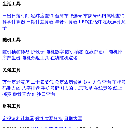
生活工具
日出日落时间
经纬度查询
台湾车牌选号
车牌号码归属地查询
科学计算器
日期计差算器
年龄计算器
LED跑马灯
在线屏幕尺
子
随机工具
随机抽签转盘
掷骰子
随机数字
随机抽签
在线掷硬币
随机排
序产生器
随机分组工具
在线随机点名
民俗工具
万年历老黄历
二十四节气
公历农历转换
财神方位查询
车牌号
码测吉凶
八字排盘
手机号码测吉凶
九宫飞星
在线灵签
线上
掷筊
称骨算命
红沙日查询
财智工具
定投复利计算器
数字大写转换
日期大写