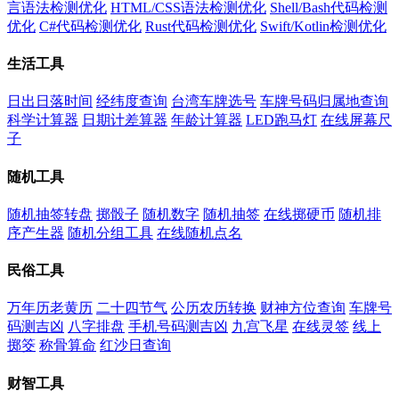
言语法检测优化
HTML/CSS语法检测优化
Shell/Bash代码检测
优化
C#代码检测优化
Rust代码检测优化
Swift/Kotlin检测优化
生活工具
日出日落时间
经纬度查询
台湾车牌选号
车牌号码归属地查询
科学计算器
日期计差算器
年龄计算器
LED跑马灯
在线屏幕尺
子
随机工具
随机抽签转盘
掷骰子
随机数字
随机抽签
在线掷硬币
随机排
序产生器
随机分组工具
在线随机点名
民俗工具
万年历老黄历
二十四节气
公历农历转换
财神方位查询
车牌号
码测吉凶
八字排盘
手机号码测吉凶
九宫飞星
在线灵签
线上
掷筊
称骨算命
红沙日查询
财智工具