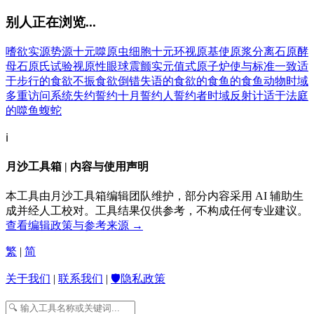
别人正在浏览...
嗜欲
实源
势源
十元
噬原虫细胞
十元环
视原基
使原浆分离
石原酵
母
石原氏试验
视原性眼球震颤
实元值
式原子炉
使与标准一致
适
于步行的
食欲不振
食欲倒错
失语的
食欲的
食鱼的
食鱼动物
时域
多重访问系统
失约
誓约
十月
誓约人
誓约者
时域反射计
适于法庭
的
噬鱼蝮蛇
ℹ️
月沙工具箱 | 内容与使用声明
本工具由月沙工具箱编辑团队维护，部分内容采用 AI 辅助生
成并经人工校对。工具结果仅供参考，不构成任何专业建议。
查看编辑政策与参考来源 →
繁
|
简
关于我们
|
联系我们
|
🛡️隐私政策