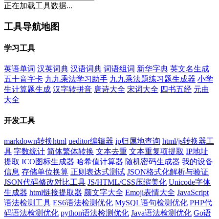
正在加载工具数据...
工具导航地图
学习工具
英语单词
汉英词典
汉语词典
词语组词
新华字典
英文名生成
五十音字卡
九九乘法学习助手
九九乘法题练习题生成器
小学
生计算题生成
汉字转拼音
唐诗大全
宋词大全
四书五经
元曲
大全
开发工具
markdown转换html
ueditor编辑器
ip归属地查询
html/js转换器工
具
字数统计
简体繁体转换
文本去重
文本重复项提取
IP地址
提取
ICO图标生成器
哈希值计算器
随机密码生成器
我的设备
信息
存储单位换算
正则表达式测试
JSON格式化解析与验证
JSON代码修改对比工具
JS/HTML/CSS压缩美化
Unicode字体
生成器
html链接提取器
颜文字大全
Emoji表情大全
JavaScript
语法检测工具
ES6语法检测优化
MySQL语句检测优化
PHP代
码语法检测优化
python语法检测优化
Java语法检测优化
Go语