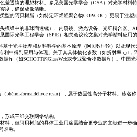
色差透镜的理想材料。参见美国光学学会（OSA）对光学材料
雾度，确保成像清晰。
类型的阿贝树脂（如特定环烯烃聚合物COP/COC）更易于注
头模组中的非球面透镜）、内窥镜、激光设备、光纤耦合器、AR
见国际光学工程学会（SPIE）相关会议论文集对光学塑料应用
描述基于光学物理和材料科学的基本原理（阿贝数理论）以及现
得到应用与体现。关于其具体物化参数（如折射率n_d，阿贝数V_d
学材料数据库（如SCHOTT的GlassWeb或专业聚合物数据库
nol-formaldéhyde resin），属于热固性高分子材料。该名称源于
，形成三维交联网络结构。
材料，但阿贝树脂的具体工业用途需结合更专业的文献进一步确
型号名称。