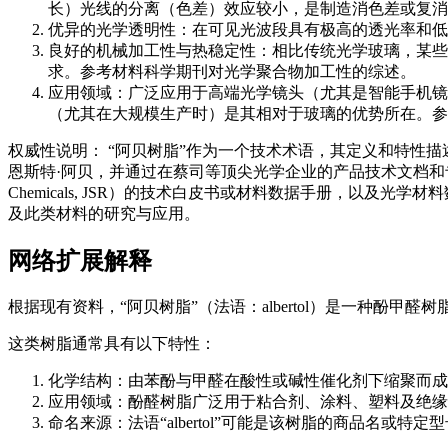
长）光线的分离（色差）效应较小，是制造消色差或复消
优异的光学透明性：在可见光波段具有极高的透光率和低
良好的机械加工性与热稳定性：相比传统光学玻璃，某些
求。参考材料科学期刊对光学聚合物加工性的综述。
应用领域：广泛应用于高端光学镜头（尤其是智能手机镜
（尤其在大规模生产时）是其相对于玻璃的优势所在。参
权威性说明： “阿贝树脂”作为一个技术术语，其定义和特性
恩斯特·阿贝，并通过在蔡司等顶尖光学企业的产品技术文档和专利中
Chemicals, JSR）的技术白皮书或材料数据手册，以及光
及此类材料的研究与应用。
网络扩展解释
根据现有资料，“阿贝树脂”（法语：albertol）是一种酚甲醛树脂（phé
这类树脂通常具有以下特性：
化学结构：由苯酚与甲醛在酸性或碱性催化剂下缩聚而成
应用领域：酚醛树脂广泛用于粘合剂、涂料、塑料及绝缘
命名来源：法语“albertol”可能是该树脂的商品名或特定