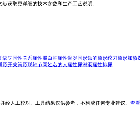
文献获取更详细的技术参数和生产工艺说明。
觉缺失
同性关系
痛性股白肿
痛性骨炎
同形颌的
筒形绞刀
筒形加热
桶形开关
筒形联轴节
同姓名的人
痛性尿淋沥
痛性排尿
生成并经人工校对。工具结果仅供参考，不构成任何专业建议。
查看