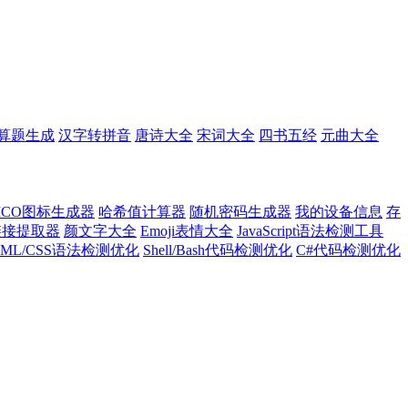
算题生成
汉字转拼音
唐诗大全
宋词大全
四书五经
元曲大全
ICO图标生成器
哈希值计算器
随机密码生成器
我的设备信息
存
l链接提取器
颜文字大全
Emoji表情大全
JavaScript语法检测工具
TML/CSS语法检测优化
Shell/Bash代码检测优化
C#代码检测优化