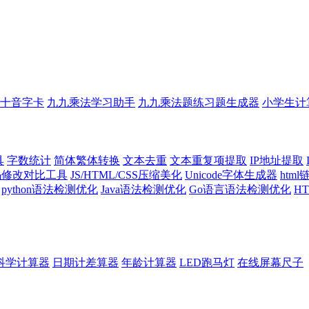
十音字卡
九九乘法学习助手
九九乘法题练习题生成器
小学生计
具
字数统计
简体繁体转换
文本去重
文本重复项提取
IP地址提取
代码修改对比工具
JS/HTML/CSS压缩美化
Unicode字体生成器
htm
python语法检测优化
Java语法检测优化
Go语言语法检测优化
H
科学计算器
日期计差算器
年龄计算器
LED跑马灯
在线屏幕尺子