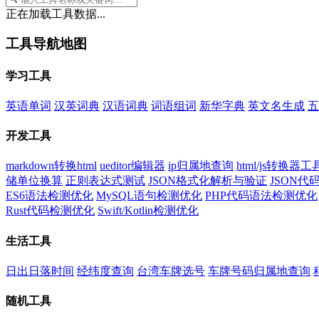
正在加载工具数据...
工具导航地图
学习工具
英语单词
汉英词典
汉语词典
词语组词
新华字典
英文名生成
五
开发工具
markdown转换html
ueditor编辑器
ip归属地查询
html/js转换器工
储单位换算
正则表达式测试
JSON格式化解析与验证
JSON
ES6语法检测优化
MySQL语句检测优化
PHP代码语法检测优化
Rust代码检测优化
Swift/Kotlin检测优化
生活工具
日出日落时间
经纬度查询
台湾车牌选号
车牌号码归属地查询
随机工具