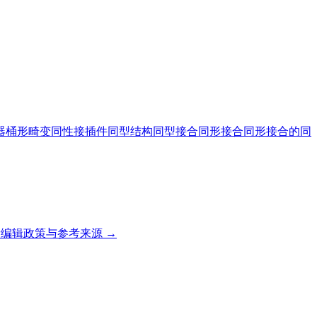
器
桶形畸变
同性接插件
同型结构
同型接合
同形接合
同形接合的
同
编辑政策与参考来源 →