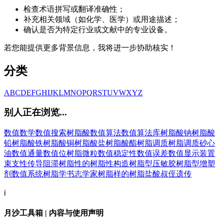
检查术语拼写或翻译准确性；
补充相关领域（如化学、医学）或用途描述；
确认是否为特定行业或文献中的专业设备。
若您能提供更多背景信息，我将进一步协助核实！
分类
A
B
C
D
E
F
G
H
I
J
K
L
M
N
O
P
Q
R
S
T
U
V
W
X
Y
Z
别人正在浏览...
数值数学
数值搜索
树脂酸
数值算法
数值算法库
树脂酸钠
树脂酸
铅
树脂酸铁
树脂酸铜
树脂酸盐
树脂酸酯
树脂调质
树脂调质砂心
油
数值通量
数值位
树脂微粒
数值稳定性
数值误差
数值显示装置
束支性传导阻滞
树脂性的
树脂性构造
树脂型压敏胶
树脂型增塑
剂
数值系统
树脂学
书志学家
树脂样的
树脂盐酸
叔侄遗传
ℹ️
月沙工具箱 | 内容与使用声明