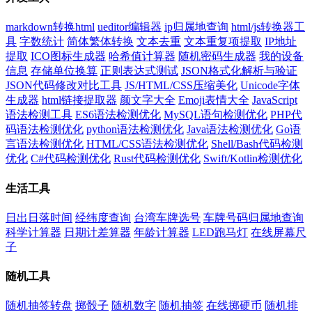
markdown转换html
ueditor编辑器
ip归属地查询
html/js转换器工
具
字数统计
简体繁体转换
文本去重
文本重复项提取
IP地址
提取
ICO图标生成器
哈希值计算器
随机密码生成器
我的设备
信息
存储单位换算
正则表达式测试
JSON格式化解析与验证
JSON代码修改对比工具
JS/HTML/CSS压缩美化
Unicode字体
生成器
html链接提取器
颜文字大全
Emoji表情大全
JavaScript
语法检测工具
ES6语法检测优化
MySQL语句检测优化
PHP代
码语法检测优化
python语法检测优化
Java语法检测优化
Go语
言语法检测优化
HTML/CSS语法检测优化
Shell/Bash代码检测
优化
C#代码检测优化
Rust代码检测优化
Swift/Kotlin检测优化
生活工具
日出日落时间
经纬度查询
台湾车牌选号
车牌号码归属地查询
科学计算器
日期计差算器
年龄计算器
LED跑马灯
在线屏幕尺
子
随机工具
随机抽签转盘
掷骰子
随机数字
随机抽签
在线掷硬币
随机排