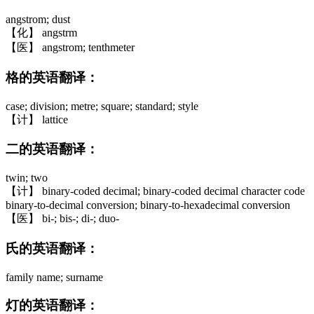
angstrom; dust
【化】 angstrm
【医】 angstrom; tenthmeter
格的英语翻译：
case; division; metre; square; standard; style
【计】 lattice
二的英语翻译：
twin; two
【计】 binary-coded decimal; binary-coded decimal character code
binary-to-decimal conversion; binary-to-hexadecimal conversion
【医】 bi-; bis-; di-; duo-
氏的英语翻译：
family name; surname
灯的英语翻译：