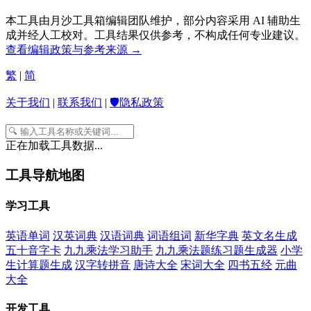
本工具由月沙工具箱编辑团队维护，部分内容采用 AI 辅助生
成并经人工校对。工具结果仅供参考，不构成任何专业建议。
查看编辑政策与参考来源 →
繁
|
简
关于我们
|
联系我们
|
🛡️隐私政策
正在加载工具数据...
工具导航地图
学习工具
英语单词
汉英词典
汉语词典
词语组词
新华字典
英文名生成
五十音字卡
九九乘法学习助手
九九乘法题练习题生成器
小学
生计算题生成
汉字转拼音
唐诗大全
宋词大全
四书五经
元曲
大全
开发工具