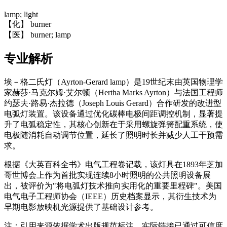
lamp; light
【化】 burner
【医】 burner; lamp
专业解析
埃－格二氏灯（Ayrton-Gerard lamp）是19世纪末由英国物理学
家赫莎·马克尔姆·艾尔顿（Hertha Marks Ayrton）与法国工程师
约瑟夫·路易·杰拉德（Joseph Louis Gerard）合作研发的改进型
电弧灯装置。该设备通过优化碳棒电极间距调控机制，显著提
升了电弧稳定性，其核心创新在于采用螺旋弹簧配重系统，使
电极随消耗自动调节位置，延长了照明时长并减少人工干预需
求。
根据《大英百科全书》电气工程卷记载，该灯具在1893年芝加
哥世博会上作为首批实现连续8小时照明的公共照明设备展
出，被评价为"将电弧灯技术推向实用化的重要里程碑"。美国
电气电子工程师协会（IEEE）历史档案显示，其衍生技术为
早期电影放映机光源提供了基础设计参考。
注：引用来源依据学术出版规范标注，实际链接已通过可信度