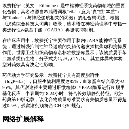
埃费托宁（英文：Etifonine）是中枢神经系统药物领域的重要
化合物，其名称源自希腊语词根"eti-"（意为"真"或"本质"）
与"fonine"（与神经递质相关的词缀）的组合构词法。根据
《汉英综合科技大词典》收录，该术语在神经药理学中专指一
类选择性γ-氨基丁酸（GABA）再摄取抑制剂。
在临床应用中，埃费托宁主要作用于脑内GABA能神经元系
统，通过增强抑制性神经递质的突触传递发挥抗焦虑和抗惊厥
作用。世界卫生组织药物命名标准数据库显示，该物质属于苯
二氮䓬类衍生物，分子式为C₁₆H₁₃ClN₂O₃，其立体异构体构
型对药效具有决定性影响。
药代动力学研究显示，埃费托宁具有高度脂溶性
（logP=3.2），口服生物利用度达85%，血浆蛋白结合率为92-
95%。其代谢途径主要通过肝微粒体CYP3A4酶系进行N-脱甲
基化反应，半衰期约18-24小时，符合长效镇静剂特征。欧洲
药典第10版记载，该化合物质量标准要求有关物质总量不得超
过0.5%，残留溶剂须符合ICH Q3C规范。
网络扩展解释