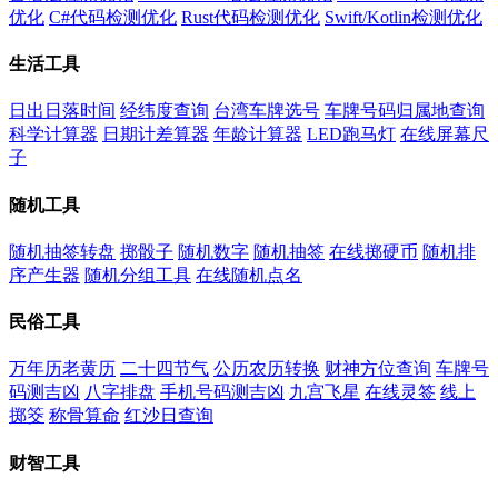
优化
C#代码检测优化
Rust代码检测优化
Swift/Kotlin检测优化
生活工具
日出日落时间
经纬度查询
台湾车牌选号
车牌号码归属地查询
科学计算器
日期计差算器
年龄计算器
LED跑马灯
在线屏幕尺
子
随机工具
随机抽签转盘
掷骰子
随机数字
随机抽签
在线掷硬币
随机排
序产生器
随机分组工具
在线随机点名
民俗工具
万年历老黄历
二十四节气
公历农历转换
财神方位查询
车牌号
码测吉凶
八字排盘
手机号码测吉凶
九宫飞星
在线灵签
线上
掷筊
称骨算命
红沙日查询
财智工具