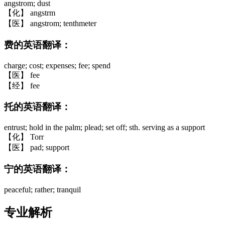
angstrom; dust
【化】 angstrm
【医】 angstrom; tenthmeter
费的英语翻译：
charge; cost; expenses; fee; spend
【医】 fee
【经】 fee
托的英语翻译：
entrust; hold in the palm; plead; set off; sth. serving as a support
【化】 Torr
【医】 pad; support
宁的英语翻译：
peaceful; rather; tranquil
专业解析