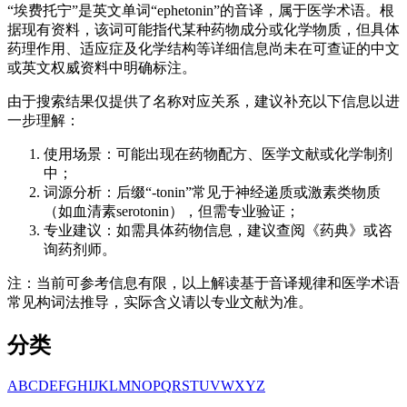
“埃费托宁”是英文单词“ephetonin”的音译，属于医学术语。根
据现有资料，该词可能指代某种药物成分或化学物质，但具体
药理作用、适应症及化学结构等详细信息尚未在可查证的中文
或英文权威资料中明确标注。
由于搜索结果仅提供了名称对应关系，建议补充以下信息以进
一步理解：
使用场景：可能出现在药物配方、医学文献或化学制剂
中；
词源分析：后缀“-tonin”常见于神经递质或激素类物质
（如血清素serotonin），但需专业验证；
专业建议：如需具体药物信息，建议查阅《药典》或咨
询药剂师。
注：当前可参考信息有限，以上解读基于音译规律和医学术语
常见构词法推导，实际含义请以专业文献为准。
分类
A
B
C
D
E
F
G
H
I
J
K
L
M
N
O
P
Q
R
S
T
U
V
W
X
Y
Z