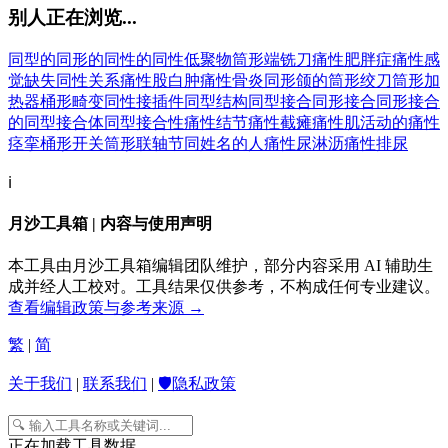
别人正在浏览...
同型的
同形的
同性的
同性低聚物
筒形端铣刀
痛性肥胖症
痛性感
觉缺失
同性关系
痛性股白肿
痛性骨炎
同形颌的
筒形绞刀
筒形加
热器
桶形畸变
同性接插件
同型结构
同型接合
同形接合
同形接合
的
同型接合体
同型接合性
痛性结节
痛性截瘫
痛性肌活动的
痛性
痉挛
桶形开关
筒形联轴节
同姓名的人
痛性尿淋沥
痛性排尿
ℹ️
月沙工具箱 | 内容与使用声明
本工具由月沙工具箱编辑团队维护，部分内容采用 AI 辅助生
成并经人工校对。工具结果仅供参考，不构成任何专业建议。
查看编辑政策与参考来源 →
繁
|
简
关于我们
|
联系我们
|
🛡️隐私政策
正在加载工具数据...