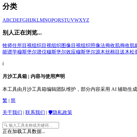
分类
A
B
C
D
E
F
G
H
I
J
K
L
M
N
O
P
Q
R
S
T
U
V
W
X
Y
Z
别人正在浏览...
牧师住所
目视组织
目视组织图像
目视组织照像法
拇收肌
拇收肌
能谱学
穆斯堡尔谱仪
穆斯堡尔效应
穆斯堡尔源
木丝棉
目送
木松
ℹ️
月沙工具箱 | 内容与使用声明
本工具由月沙工具箱编辑团队维护，部分内容采用 AI 辅助
繁
|
简
关于我们
|
联系我们
|
🛡️隐私政策
正在加载工具数据...