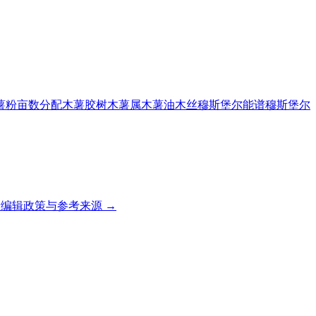
薯粉
亩数分配
木薯胶树
木薯属
木薯油
木丝
穆斯堡尔能谱
穆斯堡尔
编辑政策与参考来源 →