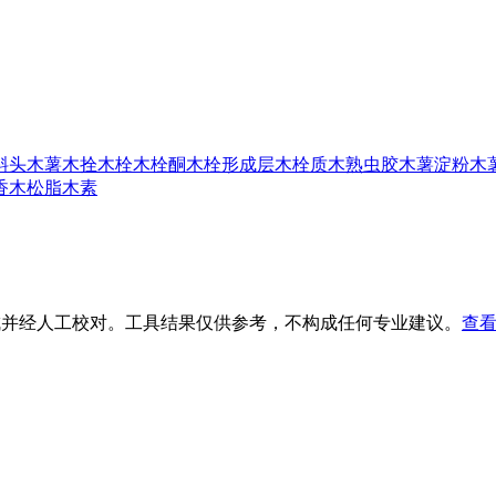
斜头
木薯
木拴
木栓
木栓酮
木栓形成层
木栓质
木熟虫胶
木薯淀粉
木
香
木松脂
木素
生成并经人工校对。工具结果仅供参考，不构成任何专业建议。
查看