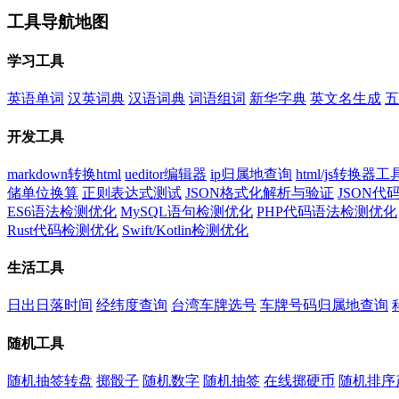
工具导航地图
学习工具
英语单词
汉英词典
汉语词典
词语组词
新华字典
英文名生成
五
开发工具
markdown转换html
ueditor编辑器
ip归属地查询
html/js转换器工
储单位换算
正则表达式测试
JSON格式化解析与验证
JSON
ES6语法检测优化
MySQL语句检测优化
PHP代码语法检测优化
Rust代码检测优化
Swift/Kotlin检测优化
生活工具
日出日落时间
经纬度查询
台湾车牌选号
车牌号码归属地查询
随机工具
随机抽签转盘
掷骰子
随机数字
随机抽签
在线掷硬币
随机排序