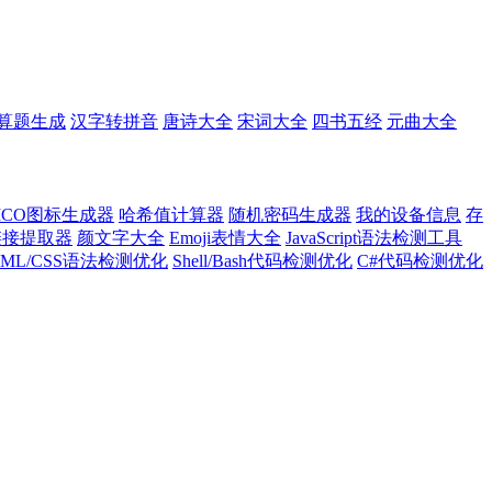
算题生成
汉字转拼音
唐诗大全
宋词大全
四书五经
元曲大全
ICO图标生成器
哈希值计算器
随机密码生成器
我的设备信息
存
l链接提取器
颜文字大全
Emoji表情大全
JavaScript语法检测工具
TML/CSS语法检测优化
Shell/Bash代码检测优化
C#代码检测优化