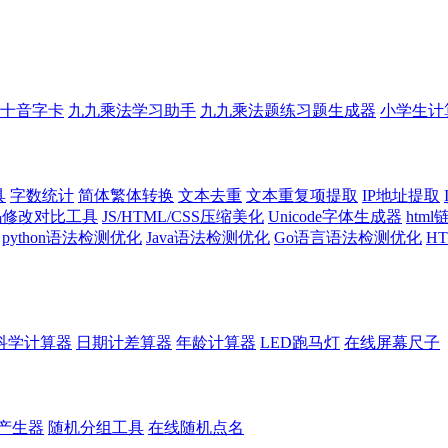
十音字卡
九九乘法学习助手
九九乘法题练习题生成器
小学生计
具
字数统计
简体繁体转换
文本去重
文本重复项提取
IP地址提取
代码修改对比工具
JS/HTML/CSS压缩美化
Unicode字体生成器
htm
python语法检测优化
Java语法检测优化
Go语言语法检测优化
H
科学计算器
日期计差算器
年龄计算器
LED跑马灯
在线屏幕尺子
产生器
随机分组工具
在线随机点名