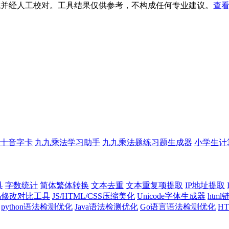
生成并经人工校对。工具结果仅供参考，不构成任何专业建议。
查看
十音字卡
九九乘法学习助手
九九乘法题练习题生成器
小学生计
具
字数统计
简体繁体转换
文本去重
文本重复项提取
IP地址提取
代码修改对比工具
JS/HTML/CSS压缩美化
Unicode字体生成器
htm
python语法检测优化
Java语法检测优化
Go语言语法检测优化
H