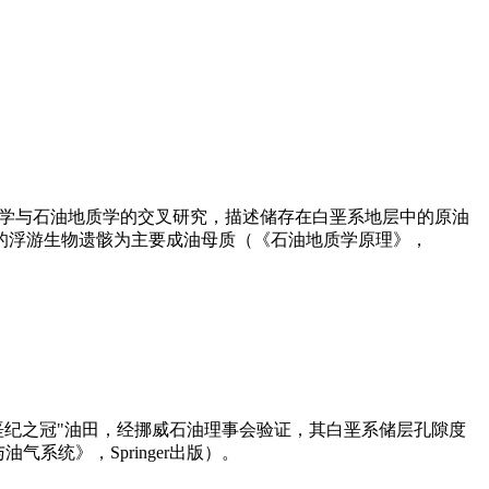
语源自地层学与石油地质学的交叉研究，描述储存在白垩系地层中的原油
的浮游生物遗骸为主要成油母质（《石油地质学原理》，
"白垩纪之冠"油田，经挪威石油理事会验证，其白垩系储层孔隙度
统》，Springer出版）。