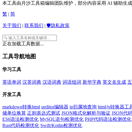
本工具由月沙工具箱编辑团队维护，部分内容采用 AI 辅助
繁
|
简
关于我们
|
联系我们
|
🛡️隐私政策
正在加载工具数据...
工具导航地图
学习工具
英语单词
汉英词典
汉语词典
词语组词
新华字典
英文名生成
五
开发工具
markdown转换html
ueditor编辑器
ip归属地查询
html/js转换器工
储单位换算
正则表达式测试
JSON格式化解析与验证
JSON
ES6语法检测优化
MySQL语句检测优化
PHP代码语法检测优化
Rust代码检测优化
Swift/Kotlin检测优化