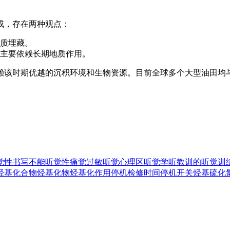
成，存在两种观点：
质埋藏。
主要依赖长期地质作用。
赖该时期优越的沉积环境和生物资源。目前全球多个大型油田均
觉性书写不能
听觉性痛觉过敏
听觉心理区
听觉学
听教训的
听觉训
烃基化合物
烃基化物
烃基化作用
停机检修时间
停机开关
烃基硫化