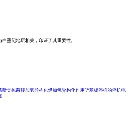
与白垩纪地层相关，印证了其重要性。
练
听觉掩蔽
烃加氢异构化
烃加氢异构化作用
听基板
停机的
停机电
氯