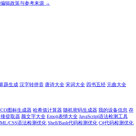
编辑政策与参考来源 →
算题生成
汉字转拼音
唐诗大全
宋词大全
四书五经
元曲大全
ICO图标生成器
哈希值计算器
随机密码生成器
我的设备信息
存
l链接提取器
颜文字大全
Emoji表情大全
JavaScript语法检测工具
TML/CSS语法检测优化
Shell/Bash代码检测优化
C#代码检测优化