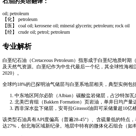
石油的英语翻译：
oil; petroleum
【化】 petroleum
【医】 coal oil; kerosene oil; mineral glycerin; petroleum; rock oil
【经】 crude oil; petrol; petroleum
专业解析
白垩纪石油（Cretaceous Petroleum）指形成于白
及天然气资源。白垩纪作为中生代最后一个纪，其全球性海相
2020）。
全球约18%的已探明油气储层与白垩系地层相关，典型实例包
中东地区阿尔必阶（Albian）碳酸盐岩储层，占沙特加瓦
北美巴肯组（Bakken Formation）页岩油，单井日均产量达
西非深水盐下储层，安哥拉Girassol油田可采储量超1
该类型石油具有API度偏高（普遍28-45°）、含硫量低的特
达27%，创北海区域新纪录。地层中特有的微体化石组合（如有