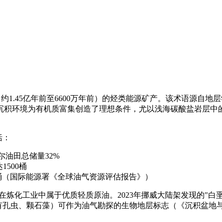
垩纪地质时期（约1.45亿年前至6600万年前）的烃类能源矿产。该术
沉积环境为有机质富集创造了理想条件，尤以浅海碳酸盐岩层中
括：
尔油田总储量32%
1500桶
0亿桶（国际能源署《全球油气资源评估报告》）
点，在炼化工业中属于优质轻质原油。2023年挪威大陆架发现的
孔虫、颗石藻）可作为油气勘探的生物地层标志（《沉积盆地与油气系