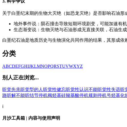
3. 科学争议
关于白垩纪末期的生物大灭绝（如恐龙灭绝）是否影响石油形
地外事件说：陨石撞击导致短期环境剧变，可能加速有机
生态渐变说：生物灭绝与石油形成无直接关联，石油生成
白垩纪石油是地质历史与生物演化共同作用的结果，其形成依
分类
A
B
C
D
E
F
G
H
I
J
K
L
M
N
O
P
Q
R
S
T
U
V
W
X
Y
Z
别人正在浏览...
听觉先兆
听觉型的人
听觉性健忘
听觉性认识不能
听觉性失语
听
路
听解不能
听结节
停机阀
烃基硅羧基酸
停机规则
停机号
烃基化
ℹ️
月沙工具箱 | 内容与使用声明