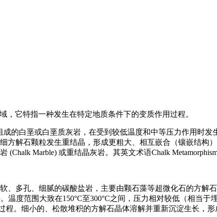
在地质学领域，它特指一种发生在特定地质条件下的变质作用过程。
”是指主要由方解石组成的白垩或白垩质灰岩，在受到较低温度和中等压
细方解石颗粒发生重结晶，形成更粗大、相互嵌合（镶嵌结构）
lk Marble) 或重结晶灰岩。其英文术语Chalk Metamor
种质地柔软、多孔、细腻的碳酸盐岩，主要由颗石藻等超微化石的方解
温度范围大致在150°C至300°C之间，压力相对较低（相当于
心过程。细小的、松散堆积的方解石晶体溶解并重新沉淀生长，