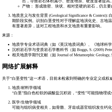
出，导致岩石体积减小、密度增加、硬度显著提高
产物： 形成致密、块状、相对坚硬的岩石，仍主
地质意义与发生背景 (Geological Significan
期阶段实例。识别白垩变性对于理解盆地演化史、古地温
有显著差异，这对工程地质和水文地质有重要影响。
来源：
地质学专业术语词典（如《英汉地质词典》、《地球科学
沉积岩石学与变质岩石学教科书（如 Boggs, S. (2009) Petrology of Sedi
相关地质学期刊文献（如 Journal of Metamorphic Geol
网络扩展解释
关于“白垩变性”这一术语，目前未检索到明确的专业定义或权
地质/材料学领域
“白垩”指白色松软的碳酸盐沉积岩，“变性”可能指物
医学/生物学领域
可能与组织病变相关，如骨骼、牙齿或器官组织发生钙化