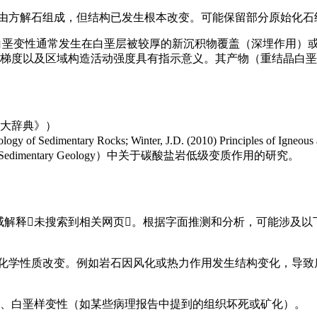
。
要由方解石组成，但结构已发生根本改变。可能保留部分原始化石
ce & Context): 白垩变性通常发生在白垩层被较厚的新沉积物覆
梯度以及区域构造活动强度具有指示意义。其产物（重结晶白垩
大辞典》）
mentary Rocks; Winter, J.D. (2010) Principles of Igneous a
ogy, Sedimentary Geology）中关于碳酸盐岩低级变质作用的研究。
威解释未搜索到相关网页。根据字面推测和分析，可能涉及以
理或化学性质改变。例如岩石因风化或热力作用发生结构变化，导
、白垩样变性（如某些病理报告中提到的组织坏死或矿化）。