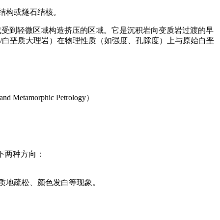
结构或燧石结核。
盖（深埋作用）或受到轻微区域构造挤压的区域。它是沉积岩向变质岩过渡的早
/白垩质大理岩）在物理性质（如强度、孔隙度）上与原始白垩
nd Metamorphic Petrology）
下两种方向：
致质地疏松、颜色发白等现象。