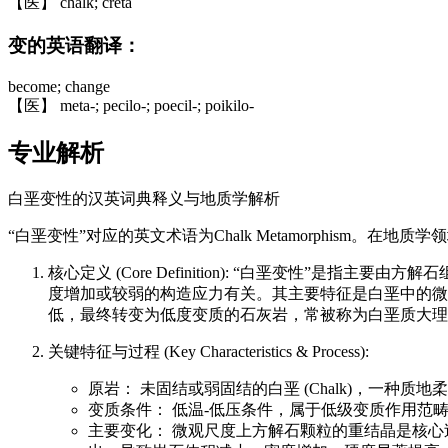
【医】 chalk; creta
变的英语翻译：
become; change
【医】 meta-; pecilo-; poecil-; poikilo-
专业解析
白垩变性的汉英词典释义与地质学解析
“白垩变性”对应的英文术语为Chalk Metamorphism。
核心定义 (Core Definition): “白垩变性
度增加或较弱的构造应力有关。其主要特征是白垩中的微
低，最终转变为低度变质的石灰岩，常被称为白垩质大理岩 (Cha
关键特征与过程 (Key Characteristics & Process):
原岩： 未固结或弱固结的白垩 (Chalk)，一
变质条件： 低温-低压条件，属于低级变质作用范畴。
主要变化： 微观尺度上方解石颗粒的重结晶是核