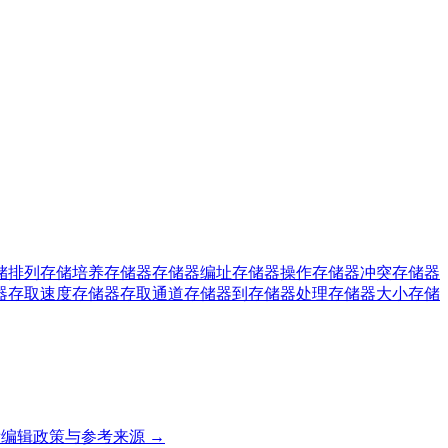
储排列
存储培养
存储器
存储器编址
存储器操作
存储器冲突
存储器
器存取速度
存储器存取通道
存储器到存储器处理
存储器大小
存储
编辑政策与参考来源 →