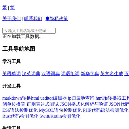
繁
|
简
关于我们
|
联系我们
|
🛡️隐私政策
正在加载工具数据...
工具导航地图
学习工具
英语单词
汉英词典
汉语词典
词语组词
新华字典
英文名生成
五
开发工具
markdown转换html
ueditor编辑器
ip归属地查询
html/js转换器工
储单位换算
正则表达式测试
JSON格式化解析与验证
JSON
ES6语法检测优化
MySQL语句检测优化
PHP代码语法检测优化
Rust代码检测优化
Swift/Kotlin检测优化
生活工具