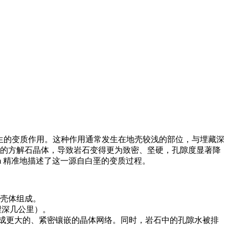
力作用时发生的变质作用。这种作用通常发生在地壳较浅的部位，与埋藏深
的方解石晶体，导致岩石变得更为致密、坚硬，孔隙度显著降
phism 精准地描述了这一源自白垩的变质过程。
石壳体组成。
埋深几公里）。
形成更大的、紧密镶嵌的晶体网络。同时，岩石中的孔隙水被排