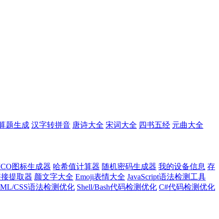
算题生成
汉字转拼音
唐诗大全
宋词大全
四书五经
元曲大全
ICO图标生成器
哈希值计算器
随机密码生成器
我的设备信息
存
l链接提取器
颜文字大全
Emoji表情大全
JavaScript语法检测工具
TML/CSS语法检测优化
Shell/Bash代码检测优化
C#代码检测优化