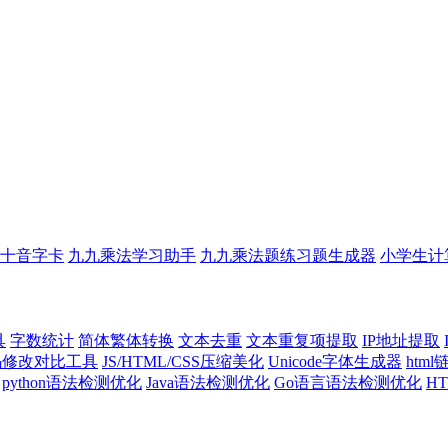
十音字卡
九九乘法学习助手
九九乘法题练习题生成器
小学生计
具
字数统计
简体繁体转换
文本去重
文本重复项提取
IP地址提取
代码修改对比工具
JS/HTML/CSS压缩美化
Unicode字体生成器
htm
python语法检测优化
Java语法检测优化
Go语言语法检测优化
H