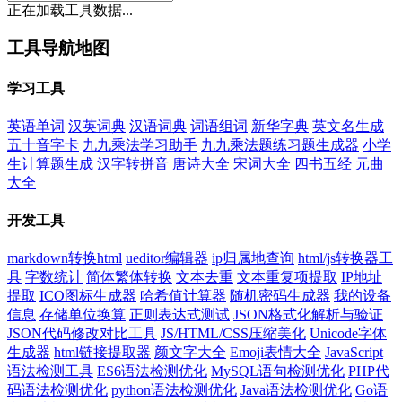
正在加载工具数据...
工具导航地图
学习工具
英语单词
汉英词典
汉语词典
词语组词
新华字典
英文名生成
五十音字卡
九九乘法学习助手
九九乘法题练习题生成器
小学
生计算题生成
汉字转拼音
唐诗大全
宋词大全
四书五经
元曲
大全
开发工具
markdown转换html
ueditor编辑器
ip归属地查询
html/js转换器工
具
字数统计
简体繁体转换
文本去重
文本重复项提取
IP地址
提取
ICO图标生成器
哈希值计算器
随机密码生成器
我的设备
信息
存储单位换算
正则表达式测试
JSON格式化解析与验证
JSON代码修改对比工具
JS/HTML/CSS压缩美化
Unicode字体
生成器
html链接提取器
颜文字大全
Emoji表情大全
JavaScript
语法检测工具
ES6语法检测优化
MySQL语句检测优化
PHP代
码语法检测优化
python语法检测优化
Java语法检测优化
Go语