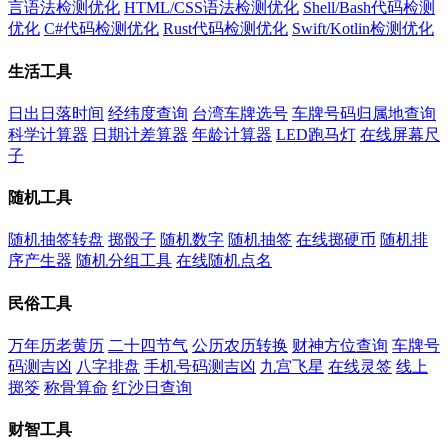
言语法检测优化
HTML/CSS语法检测优化
Shell/Bash代码检测
优化
C#代码检测优化
Rust代码检测优化
Swift/Kotlin检测优化
生活工具
日出日落时间
经纬度查询
台湾车牌选号
车牌号码归属地查询
科学计算器
日期计差算器
年龄计算器
LED跑马灯
在线屏幕尺
子
随机工具
随机抽签转盘
掷骰子
随机数字
随机抽签
在线掷硬币
随机排
序产生器
随机分组工具
在线随机点名
民俗工具
万年历老黄历
二十四节气
公历农历转换
财神方位查询
车牌号
码测吉凶
八字排盘
手机号码测吉凶
九宫飞星
在线灵签
线上
掷筊
称骨算命
红沙日查询
财智工具