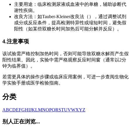
主要用途：临床检测尿液或血液中的单糖，辅助诊断代
谢性疾病。
改良方法：如Tauber-Kleiner改良法（），通过调整试剂
成分或反应条件，提高检测特异性或缩短时间，避免假
阳性（如某些双糖长时间加热后可能分解并反应）。
4.注意事项
该试验需严格控制加热时间，否则可能导致双糖水解而产生假
阳性结果。因此，实验中需严格观察反应时间窗（通常以2分
钟为临界值）。
若需更具体的操作步骤或临床应用案例，可进一步查阅生物化
学实验手册或医学检验指南。
分类
A
B
C
D
E
F
G
H
I
J
K
L
M
N
O
P
Q
R
S
T
U
V
W
X
Y
Z
别人正在浏览...