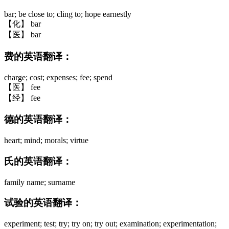
bar; be close to; cling to; hope earnestly
【化】 bar
【医】 bar
费的英语翻译：
charge; cost; expenses; fee; spend
【医】 fee
【经】 fee
德的英语翻译：
heart; mind; morals; virtue
氏的英语翻译：
family name; surname
试验的英语翻译：
experiment; test; try; try on; try out; examination; experimentation;