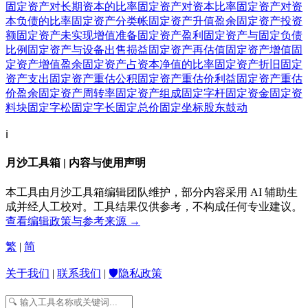
固定资产对长期资本的比率
固定资产对资本比率
固定资产对资
本负债的比率
固定资产分类帐
固定资产升值盈余
固定资产投资
额
固定资产未实现增值准备
固定资产盈利
固定资产与固定负债
比例
固定资产与设备出售损益
固定资产再估值
固定资产增值
固
定资产增值盈余
固定资产占资本净值的比率
固定资产折旧
固定
资产支出
固定资产重估公积
固定资产重估价利益
固定资产重估
价盈余
固定资产周转率
固定资产组成
固定字杆
固定资金
固定资
料块
固定字松
固定字长
固定总价
固定坐标
股东
鼓动
ℹ️
月沙工具箱 | 内容与使用声明
本工具由月沙工具箱编辑团队维护，部分内容采用 AI 辅助生
成并经人工校对。工具结果仅供参考，不构成任何专业建议。
查看编辑政策与参考来源 →
繁
|
简
关于我们
|
联系我们
|
🛡️隐私政策