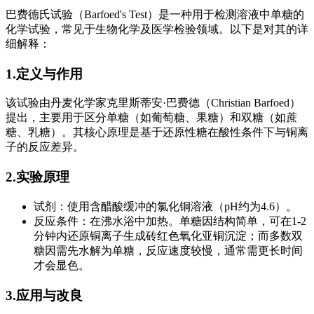
巴费德氏试验（Barfoed's Test）是一种用于检测溶液中单糖的
化学试验，常见于生物化学及医学检验领域。以下是对其的详
细解释：
1.定义与作用
该试验由丹麦化学家克里斯蒂安·巴费德（Christian Barfoed）
提出，主要用于区分单糖（如葡萄糖、果糖）和双糖（如蔗
糖、乳糖）。其核心原理是基于还原性糖在酸性条件下与铜离
子的反应差异。
2.实验原理
试剂：使用含醋酸缓冲的氯化铜溶液（pH约为4.6）。
反应条件：在沸水浴中加热。单糖因结构简单，可在1-2
分钟内还原铜离子生成砖红色氧化亚铜沉淀；而多数双
糖因需先水解为单糖，反应速度较慢，通常需更长时间
才会显色。
3.应用与改良