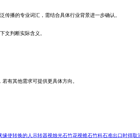
泛传播的专业词汇，需结合具体行业背景进一步确认。
下文判断实际含义。
，若有其他需求可提供更具体方向。
状缘
使转换的人
示转器
视烛光
石竹花
视锥
石竹科
石准出口时得取