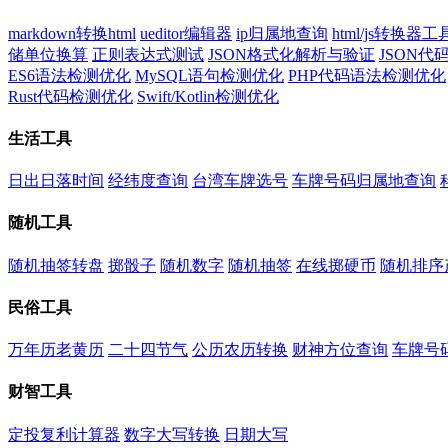
markdown转换html
ueditor编辑器
ip归属地查询
html/js转换器工
储单位换算
正则表达式测试
JSON格式化解析与验证
JSON
ES6语法检测优化
MySQL语句检测优化
PHP代码语法检测优化
Rust代码检测优化
Swift/Kotlin检测优化
生活工具
日出日落时间
经纬度查询
台湾车牌选号
车牌号码归属地查询
随机工具
随机抽签转盘
掷骰子
随机数字
随机抽签
在线掷硬币
随机排序
民俗工具
万年历老黄历
二十四节气
公历农历转换
财神方位查询
车牌号
财智工具
定投复利计算器
数字大写转换
日期大写