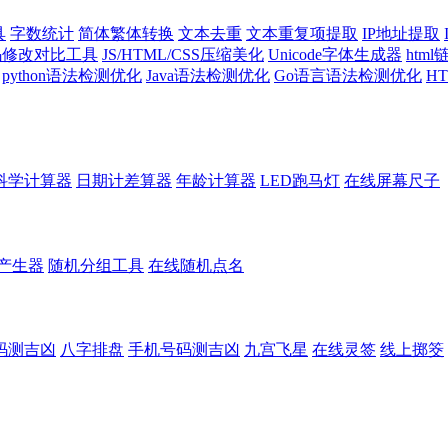
具
字数统计
简体繁体转换
文本去重
文本重复项提取
IP地址提取
代码修改对比工具
JS/HTML/CSS压缩美化
Unicode字体生成器
htm
python语法检测优化
Java语法检测优化
Go语言语法检测优化
H
科学计算器
日期计差算器
年龄计算器
LED跑马灯
在线屏幕尺子
产生器
随机分组工具
在线随机点名
码测吉凶
八字排盘
手机号码测吉凶
九宫飞星
在线灵签
线上掷筊