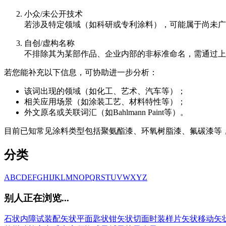
小众/未公开技术
若涉及特定领域（如科研或专利涂料），可能属于尚未广
自创/虚构名称
不排除其为某部作品、企业内部的非标准命名，需通过上
若您能补充以下信息，可协助进一步分析：
该词出现的领域（如化工、艺术、汽车等）；
相关应用场景（如涂装工艺、材料特性等）；
外文原名或关联词汇（如Bahlmann Paint等）。
目前已知常见涂料类型包括聚氨酯漆、环氧树脂漆、氟碳漆等
分类
A
B
C
D
E
F
G
H
I
J
K
L
M
N
O
P
Q
R
S
T
U
V
W
X
Y
Z
别人正在浏览...
石状内障
试装配
矢状平面
匙状钳
矢状切面
时装样片
矢状移动
矢