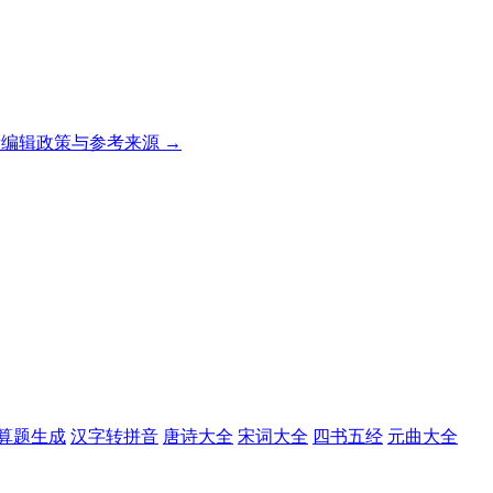
编辑政策与参考来源 →
算题生成
汉字转拼音
唐诗大全
宋词大全
四书五经
元曲大全