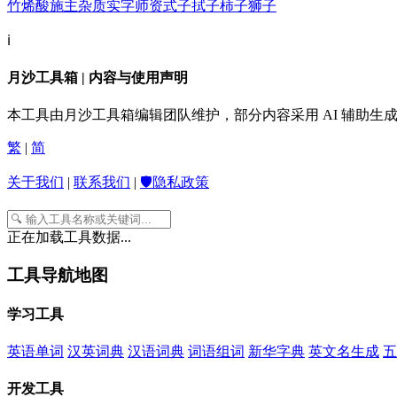
竹烯酸
施主杂质
实字
师资
式子
拭子
柿子
狮子
ℹ️
月沙工具箱 | 内容与使用声明
本工具由月沙工具箱编辑团队维护，部分内容采用 AI 辅助
繁
|
简
关于我们
|
联系我们
|
🛡️隐私政策
正在加载工具数据...
工具导航地图
学习工具
英语单词
汉英词典
汉语词典
词语组词
新华字典
英文名生成
五
开发工具