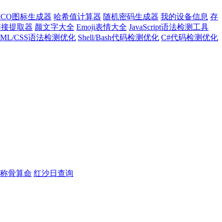
ICO图标生成器
哈希值计算器
随机密码生成器
我的设备信息
存
l链接提取器
颜文字大全
Emoji表情大全
JavaScript语法检测工具
TML/CSS语法检测优化
Shell/Bash代码检测优化
C#代码检测优化
称骨算命
红沙日查询