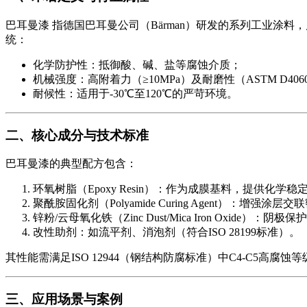
巴耳曼漆 指德国巴耳曼公司（Bärman）研发的系列工业涂料，属于环氧
统：
化学防护性：抵御酸、碱、盐等腐蚀介质；
机械强度：高附着力（≥10MPa）及耐磨性（ASTM D40
耐候性：适用于-30℃至120℃的严苛环境。
二、核心成分与技术标准
巴耳曼漆的典型配方包含：
环氧树脂（Epoxy Resin）：作为成膜基料，提供化学稳
聚酰胺固化剂（Polyamide Curing Agent）：增强涂层
锌粉/云母氧化铁（Zinc Dust/Mica Iron Oxide）：阴
改性助剂：如流平剂、消泡剂（符合ISO 28199标准）。
其性能需满足ISO 12944（钢结构防腐标准）中C4-C5高腐蚀
三、应用场景与案例