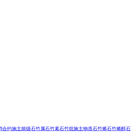
消合约
施主能级
石竹属
石竹素
石竹烷
施主物质
石竹烯
石竹烯醇
石