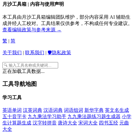
月沙工具箱 | 内容与使用声明
本工具由月沙工具箱编辑团队维护，部分内容采用 AI 辅助生
成并经人工校对。工具结果仅供参考，不构成任何专业建议。
查看编辑政策与参考来源 →
繁
|
简
关于我们
|
联系我们
|
🛡️隐私政策
正在加载工具数据...
工具导航地图
学习工具
英语单词
汉英词典
汉语词典
词语组词
新华字典
英文名生成
五十音字卡
九九乘法学习助手
九九乘法题练习题生成器
小学
生计算题生成
汉字转拼音
唐诗大全
宋词大全
四书五经
元曲
大全