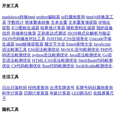
开发工具
markdown转换html
ueditor编辑器
ip归属地查询
html/js转换器工
具
字数统计
简体繁体转换
文本去重
文本重复项提取
IP地址
提取
ICO图标生成器
哈希值计算器
随机密码生成器
我的设备
信息
存储单位换算
正则表达式测试
JSON格式化解析与验证
JSON代码修改对比工具
JS/HTML/CSS压缩美化
Unicode字体
生成器
html链接提取器
颜文字大全
Emoji表情大全
JavaScript
语法检测工具
ES6语法检测优化
MySQL语句检测优化
PHP代
码语法检测优化
python语法检测优化
Java语法检测优化
Go语
言语法检测优化
HTML/CSS语法检测优化
Shell/Bash代码检测
优化
C#代码检测优化
Rust代码检测优化
Swift/Kotlin检测优化
生活工具
日出日落时间
经纬度查询
台湾车牌选号
车牌号码归属地查询
科学计算器
日期计差算器
年龄计算器
LED跑马灯
在线屏幕尺
子
随机工具