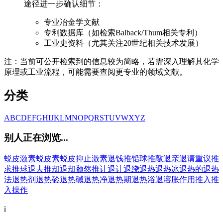
途径进一步确认细节：
专业冶金学文献
专利数据库（如检索Balback/Thum相关专利）
工业史资料（尤其关注20世纪相关技术发展）
注：当前可公开检索到的信息较为简略，若需深入理解其化学
原理或工业流程，可能需要查阅更专业的领域文献。
分类
A
B
C
D
E
F
G
H
I
J
K
L
M
N
O
P
Q
R
S
T
U
V
W
X
Y
Z
别人正在浏览...
蜕皮激素
蜕皮素
蜕皮抑止激素
退钱
推铅球
推敲
退亲
退请重议
推
求
推球
退去
推却
退却
颓然
推让
退让
退绕
退热
退热冰
退热的
退热
法
退热剂
退热硷
退热碱
退热净
退热期
退热浴
退溶胀作用
推入
推
入操作
ℹ️