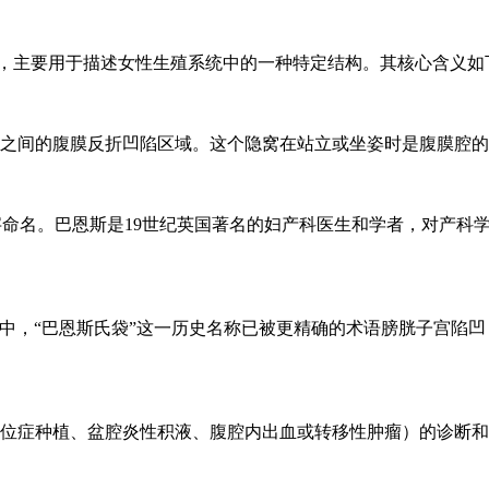
史的专业术语，主要用于描述女性生殖系统中的一种特定结构。其核心含义
之间的腹膜反折凹陷区域。这个隐窝在站立或坐姿时是腹膜腔的
17–1907) 的名字命名。巴恩斯是19世纪英国著名的妇产科医生和
A）中，“巴恩斯氏袋”这一历史名称已被更精确的术语膀胱子宫陷凹 (Vesi
位症种植、盆腔炎性积液、腹腔内出血或转移性肿瘤）的诊断和