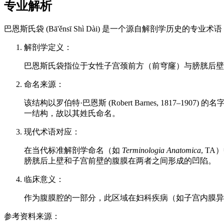
专业解析
巴恩斯氏袋 (Bā'ěnsī Shì Dài) 是一个源自解剖学历
解剖学定义：
巴恩斯氏袋指位于女性子宫颈前方（前穹窿）与膀胱后壁
命名来源：
该结构以罗伯特·巴恩斯 (Robert Barnes, 18
一结构，故以其姓氏命名。
现代术语对应：
在当代标准解剖学命名（如
Terminologia Anatomica
, T
膀胱后上壁和子宫前壁的腹膜在两者之间形成的凹陷。
临床意义：
作为腹膜腔的一部分，此区域在妇科疾病（如子宫内膜异
参考资料来源：