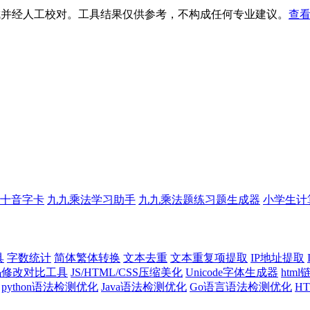
生成并经人工校对。工具结果仅供参考，不构成任何专业建议。
查看
十音字卡
九九乘法学习助手
九九乘法题练习题生成器
小学生计
具
字数统计
简体繁体转换
文本去重
文本重复项提取
IP地址提取
代码修改对比工具
JS/HTML/CSS压缩美化
Unicode字体生成器
htm
python语法检测优化
Java语法检测优化
Go语言语法检测优化
H