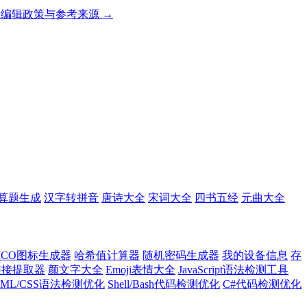
编辑政策与参考来源 →
算题生成
汉字转拼音
唐诗大全
宋词大全
四书五经
元曲大全
ICO图标生成器
哈希值计算器
随机密码生成器
我的设备信息
存
l链接提取器
颜文字大全
Emoji表情大全
JavaScript语法检测工具
TML/CSS语法检测优化
Shell/Bash代码检测优化
C#代码检测优化