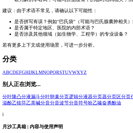
建议：由于术语不常见，请确认以下可能性：
是否拼写有误？例如“巴氏袋”（可能与巴氏腺囊肿相关）
是否属于特定地区、医院的内部术语？
是否涉及其他领域（如生物学、工程学）的专业设备？
若有更多上下文或使用场景，可进一步分析。
分类
A
B
C
D
E
F
G
H
I
J
K
L
M
N
O
P
Q
R
S
T
U
V
W
X
Y
Z
别人正在浏览...
分叶隆凸
分液漏斗
分叶卵巢
分页逻辑
分液器
分页器
分页区
分页
溢
酚乙铵
芬乙茶碱
分音
分音波节
分音符号
吩乙嗪
奋勇
酚油
ℹ️
月沙工具箱 | 内容与使用声明