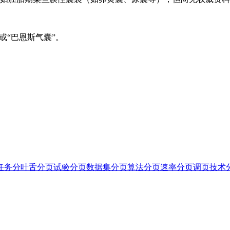
或“巴恩斯气囊”。
任务
分叶舌
分页试验
分页数据集
分页算法
分页速率
分页调页技术