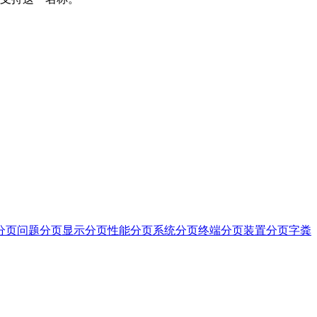
分页问题
分页显示
分页性能
分页系统
分页终端
分页装置
分页字
粪