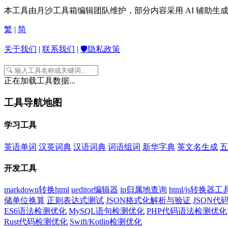
本工具由月沙工具箱编辑团队维护，部分内容采用 AI 辅助
繁
|
简
关于我们
|
联系我们
|
🛡️隐私政策
正在加载工具数据...
工具导航地图
学习工具
英语单词
汉英词典
汉语词典
词语组词
新华字典
英文名生成
五
开发工具
markdown转换html
ueditor编辑器
ip归属地查询
html/js转换器工
储单位换算
正则表达式测试
JSON格式化解析与验证
JSON
ES6语法检测优化
MySQL语句检测优化
PHP代码语法检测优化
Rust代码检测优化
Swift/Kotlin检测优化