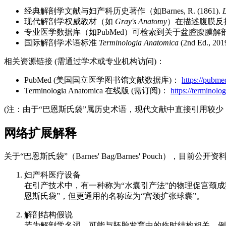
经典解剖学文献与妇产科历史著作（如Barnes, R. (1861).
L
现代解剖学权威教材（如
Gray's Anatomy
）在描述腹膜反
专业医学数据库（如PubMed）可检索到关于盆腔腹膜
国际解剖学术语标准
Terminologia Anatomica
(2nd Ed.
相关资源链接 (需通过学术或专业机构访问)：
PubMed (美国国立医学图书馆文献数据库)：
https://pubme
Terminologia Anatomica 在线版 (需订阅)：
https://terminolo
(注：由于“巴恩斯氏袋”属历史术语，现代文献中直接引用较
网络扩展解释
关于“巴恩斯氏袋”（Barnes' Bag/Barnes' Pou
妇产科医疗设备
在引产技术中，有一种称为“水囊引产法”的物理促宫颈成
恩斯氏袋”，但更通用的名称应为“宫颈扩张球囊”。
解剖结构假说
若为解剖学名词，可能与胚胎发育中的临时结构相关，例