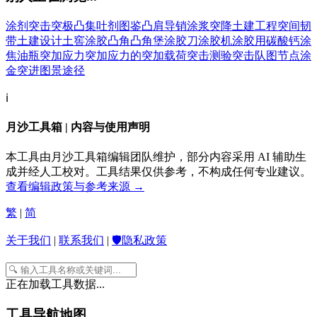
涂剂
突击
突极
凸集
吐剂
图鉴
凸肩导销
涂浆
突降
土建工程
突间韧
带
土建设计
土窖
涂胶
凸角
凸角堡
涂胶刀
涂胶机
涂胶用碳酸钙
涂
焦油瓶
突加应力
突加应力的
突加载荷
突击测验
突击队
图节点
涂
金
突进
图景
途径
ℹ️
月沙工具箱 | 内容与使用声明
本工具由月沙工具箱编辑团队维护，部分内容采用 AI 辅助生
成并经人工校对。工具结果仅供参考，不构成任何专业建议。
查看编辑政策与参考来源 →
繁
|
简
关于我们
|
联系我们
|
🛡️隐私政策
正在加载工具数据...
工具导航地图