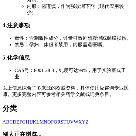
内服：需谨慎，作为强效泻下剂（现代应用较
少）。
4.注意事项
毒性：含刺激性成分，过量可致剧烈腹泻或黏膜损伤。
禁忌：孕妇、体虚者禁用，内服需遵医嘱。
5.化学信息
CAS号：8001-28-3，纯度可达99%，用于实验室或工
业。
以上信息综合了多来源的权威资料，具体使用应咨询专业医
师。更多完整内容可参考相关药学文献或词典条目。
分类
A
B
C
D
E
F
G
H
I
J
K
L
M
N
O
P
Q
R
S
T
U
V
W
X
Y
Z
别人正在浏览...