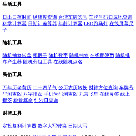
生活工具
日出日落时间
经纬度查询
台湾车牌选号
车牌号码归属地查询
科学计算器
日期计差算器
年龄计算器
LED跑马灯
在线屏幕尺
子
随机工具
随机抽签转盘
掷骰子
随机数字
随机抽签
在线掷硬币
随机排
序产生器
随机分组工具
在线随机点名
民俗工具
万年历老黄历
二十四节气
公历农历转换
财神方位查询
车牌号
码测吉凶
八字排盘
手机号码测吉凶
九宫飞星
在线灵签
线上
掷筊
称骨算命
红沙日查询
财智工具
定投复利计算器
数字大写转换
日期大写