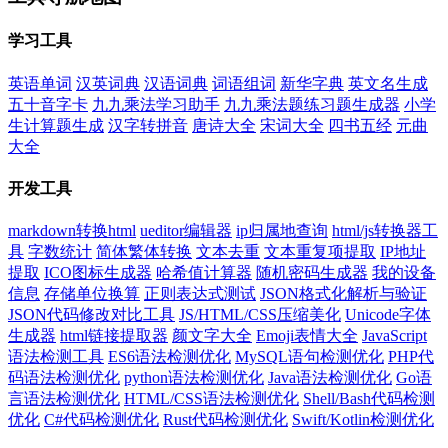
学习工具
英语单词
汉英词典
汉语词典
词语组词
新华字典
英文名生成
五十音字卡
九九乘法学习助手
九九乘法题练习题生成器
小学
生计算题生成
汉字转拼音
唐诗大全
宋词大全
四书五经
元曲
大全
开发工具
markdown转换html
ueditor编辑器
ip归属地查询
html/js转换器工
具
字数统计
简体繁体转换
文本去重
文本重复项提取
IP地址
提取
ICO图标生成器
哈希值计算器
随机密码生成器
我的设备
信息
存储单位换算
正则表达式测试
JSON格式化解析与验证
JSON代码修改对比工具
JS/HTML/CSS压缩美化
Unicode字体
生成器
html链接提取器
颜文字大全
Emoji表情大全
JavaScript
语法检测工具
ES6语法检测优化
MySQL语句检测优化
PHP代
码语法检测优化
python语法检测优化
Java语法检测优化
Go语
言语法检测优化
HTML/CSS语法检测优化
Shell/Bash代码检测
优化
C#代码检测优化
Rust代码检测优化
Swift/Kotlin检测优化