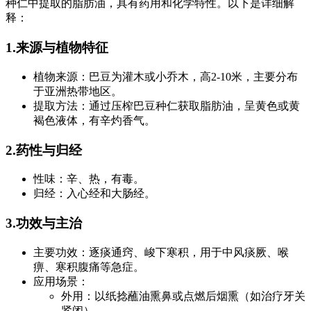
种仁中提取的脂肪油，具有药用和化学特性。以下是详细解
释：
1.来源与植物特征
植物来源：巴豆为灌木或小乔木，高2-10米，主要分布
于亚洲热带地区。
提取方法：通过压榨巴豆种仁获取脂肪油，呈黄色或黄
褐色液体，有辛灼香气。
2.药性与归经
性味：辛、热，有毒。
归经：入心经和大肠经。
3.功效与主治
主要功效：逐痰通窍、峻下寒积，用于中风痰厥、喉
痹、寒积腹痛等急症。
应用场景：
外用：以纸捻蘸油熏鼻或点燃后烟熏（如治疗牙关
紧闭）。