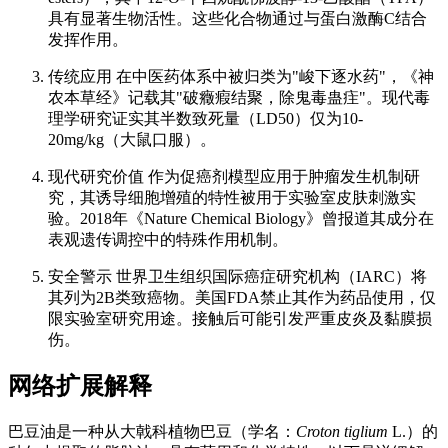
具有显著生物活性。这些化合物通过与蛋白激酶C结合
发挥作用。
传统应用 在中医药体系中被归类为"峻下逐水药"，《神
农本草经》记载其"破癥瘕结聚，除鬼毒蛊疰"。现代毒
理学研究证实其半数致死量（LD50）仅为10-
20mg/kg（大鼠口服）。
现代研究价值 作为促癌剂模型应用于肿瘤发生机制研
究，其诱导细胞增殖的特性被用于实验室皮肤刺激实
验。2018年《Nature Chemical Biology》曾报道其成分在
表观遗传调控中的特殊作用机制。
安全警示 世界卫生组织国际癌症研究机构（IARC）将
其列为2B类致癌物。美国FDA禁止其作为药品使用，仅
限实验室研究用途。接触后可能引发严重皮炎及黏膜损
伤。
网络扩展解释
巴豆油是一种从大戟科植物巴豆（学名：
Croton tiglium
L.）的