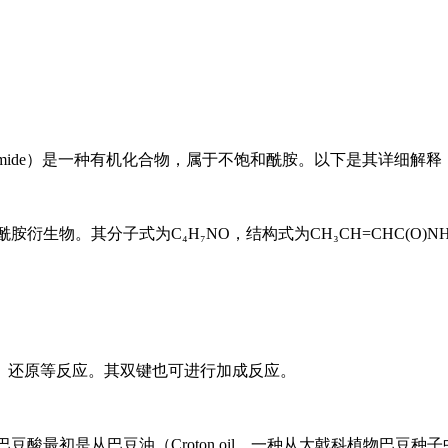
amide）是一种有机化合物，属于不饱和酰胺。以下是其详细解释
的酰胺衍生物。其分子式为C₄H₇NO，结构式为CH₃CH=CHC(O)
、还原等反应。其双键也可进行加成反应。
id）。巴豆酸最初是从巴豆油（Croton oil，一种从大戟科植物