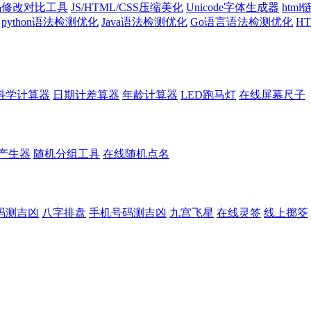
代码修改对比工具
JS/HTML/CSS压缩美化
Unicode字体生成器
htm
python语法检测优化
Java语法检测优化
Go语言语法检测优化
H
科学计算器
日期计差算器
年龄计算器
LED跑马灯
在线屏幕尺子
产生器
随机分组工具
在线随机点名
码测吉凶
八字排盘
手机号码测吉凶
九宫飞星
在线灵签
线上掷筊