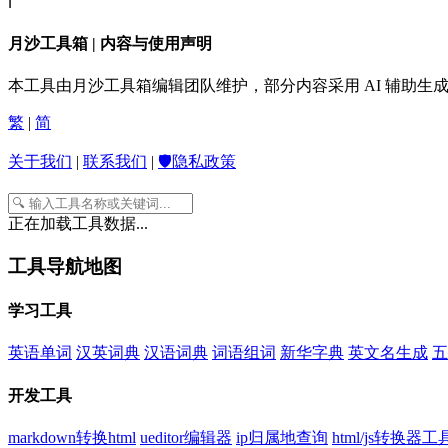
ℹ️
月沙工具箱 | 内容与使用声明
本工具由月沙工具箱编辑团队维护，部分内容采用 AI 辅助
繁
|
简
关于我们
|
联系我们
|
🛡️隐私政策
正在加载工具数据...
工具导航地图
学习工具
英语单词
汉英词典
汉语词典
词语组词
新华字典
英文名生成
五
开发工具
markdown转换html
ueditor编辑器
ip归属地查询
html/js转换器工