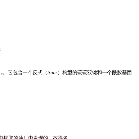
：
NH₂。它包含一个反式（
trans
）构型的碳碳双键和一个酰胺基团
巴豆种子中提取的油）中发现的，故得名。