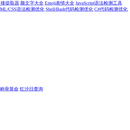
l链接提取器
颜文字大全
Emoji表情大全
JavaScript语法检测工具
TML/CSS语法检测优化
Shell/Bash代码检测优化
C#代码检测优化
称骨算命
红沙日查询