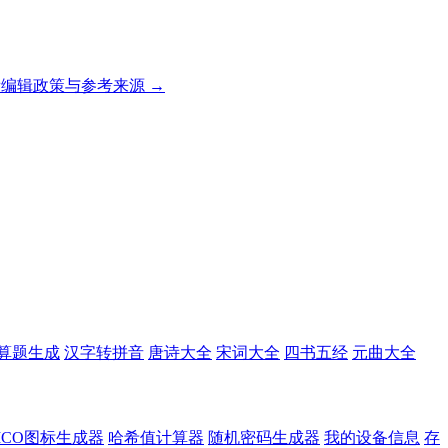
编辑政策与参考来源 →
算题生成
汉字转拼音
唐诗大全
宋词大全
四书五经
元曲大全
ICO图标生成器
哈希值计算器
随机密码生成器
我的设备信息
存