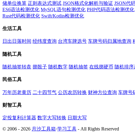
储单位换算
正则表达式测试
JSON格式化解析与验证
JSON
ES6语法检测优化
MySQL语句检测优化
PHP代码语法检测优化
Rust代码检测优化
Swift/Kotlin检测优化
生活工具
日出日落时间
经纬度查询
台湾车牌选号
车牌号码归属地查询
随机工具
随机抽签转盘
掷骰子
随机数字
随机抽签
在线掷硬币
随机排序
民俗工具
万年历老黄历
二十四节气
公历农历转换
财神方位查询
车牌号
财智工具
定投复利计算器
数字大写转换
日期大写
© 2006 - 2026
月沙工具箱
·
学习工具
- All Rights Reserved