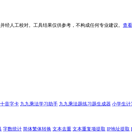
生成并经人工校对。工具结果仅供参考，不构成任何专业建议。
查看
十音字卡
九九乘法学习助手
九九乘法题练习题生成器
小学生计
具
字数统计
简体繁体转换
文本去重
文本重复项提取
IP地址提取