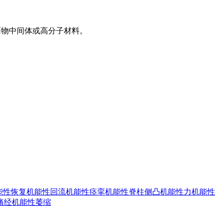
成药物中间体或高分子材料。
能性恢复
机能性回流
机能性痉挛
机能性脊柱侧凸
机能性力
机能性
痛经
机能性萎缩