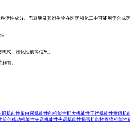
），其种子含多种活性成分。巴豆酸及其衍生物在医药和化工中可能用于合
认：
获取结构式、物化性质等信息。
准解答。
陈旧
机能性蛋白尿
机能性的
机能性肥大
机能性干扰
机能性黄疸
机
性前伸移动
机能性失音
机能性失语
机能性损害
机能性疼痛
机能性