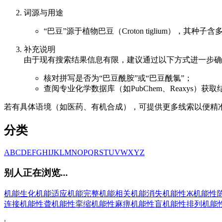
词源与用途
“巴豆”源于植物巴豆（Croton tiglium
补充说明
由于现有搜索结果信息有限，建议通过以下方式进一步确
核对拼写是否为“巴豆酰胺”或“巴豆酰氯”；
查阅专业化学数据库（如PubChem、Reaxys）
若有具体语境（如医药、有机合成），可提供更多线索以便精
分类
A
B
C
D
E
F
G
H
I
J
K
L
M
N
O
P
Q
R
S
T
U
V
W
X
Y
Z
别人正在浏览...
机能生化
机能适应
机能完整
机能相关
机能消失
机能性Ж
机能性
连接
机能性聋
机能性挛缩
机能性麻痹
机能性盲
机能性排列
机能