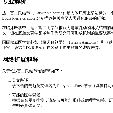
专业解析
达－富二氏结节（Darwin's tubercle）是人体耳廓上部
Louis Pierre Gratiolet分别描述并关联至人类进化痕迹的研究。
在临床医学中，达－富二氏结节被认为是哺乳动物耳尖结构的演
义，但在胚胎发育学领域常作为研究耳廓形成机制的重要观察
国际权威医学文献如《格氏解剖学》（Gray's Anatom
证实，该结节区域确实存在区别于周围软骨的密度差异。
网络扩展解释
关于“达-富二氏结节”的解释如下：
英文翻译
该术语的规范英文译名为Dalrymple-Furse结节（
可能的医学背景
根据命名规则推测，该结节可能与眼科或病理学相关。历史上，英国
未明确具体定义。