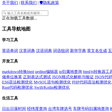
关于我们
|
联系我们
|
🛡️隐私政策
正在加载工具数据...
工具导航地图
学习工具
英语单词
汉英词典
汉语词典
词语组词
新华字典
英文名生成
五
开发工具
markdown转换html
ueditor编辑器
ip归属地查询
html/js转换器工
储单位换算
正则表达式测试
JSON格式化解析与验证
JSON
ES6语法检测优化
MySQL语句检测优化
PHP代码语法检测优化
Rust代码检测优化
Swift/Kotlin检测优化
生活工具
日出日落时间
经纬度查询
台湾车牌选号
车牌号码归属地查询