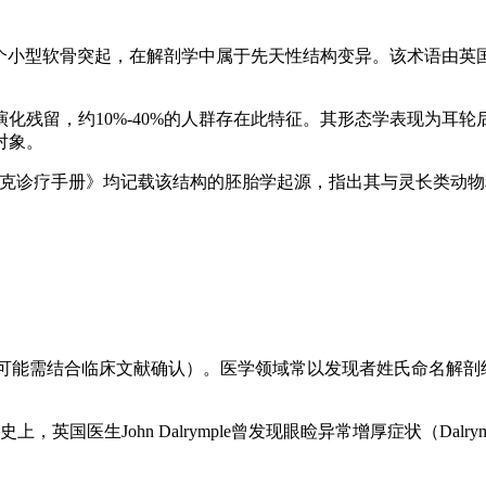
边缘的一个小型软骨突起，在解剖学中属于先天性结构变异。该术语由英国生物
化残留，约10%-40%的人群存在此特征。其形态学表现为耳
对象。
y）和《默克诊疗手册》均记载该结构的胚胎学起源，指出其与灵长
具体拼写可能需结合临床文献确认）。医学领域常以发现者姓氏命名解剖结构
医生John Dalrymple曾发现眼睑异常增厚症状（Dalry