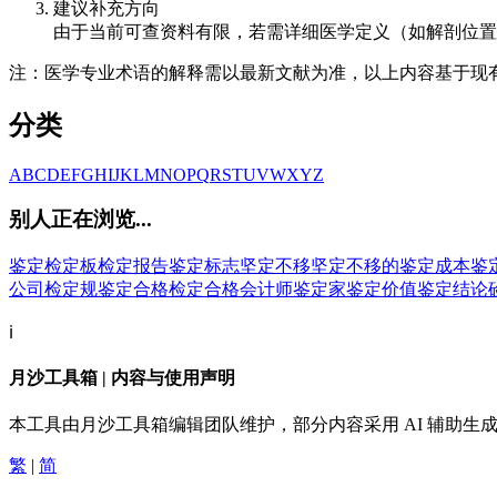
建议补充方向
由于当前可查资料有限，若需详细医学定义（如解剖位置
注：医学专业术语的解释需以最新文献为准，以上内容基于现
分类
A
B
C
D
E
F
G
H
I
J
K
L
M
N
O
P
Q
R
S
T
U
V
W
X
Y
Z
别人正在浏览...
鉴定
检定板
检定报告
鉴定标志
坚定不移
坚定不移的
鉴定成本
鉴
公司
检定规
鉴定合格
检定合格会计师
鉴定家
鉴定价值
鉴定结论
ℹ️
月沙工具箱 | 内容与使用声明
本工具由月沙工具箱编辑团队维护，部分内容采用 AI 辅助
繁
|
简