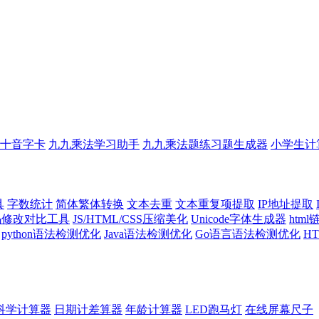
十音字卡
九九乘法学习助手
九九乘法题练习题生成器
小学生计
具
字数统计
简体繁体转换
文本去重
文本重复项提取
IP地址提取
代码修改对比工具
JS/HTML/CSS压缩美化
Unicode字体生成器
htm
python语法检测优化
Java语法检测优化
Go语言语法检测优化
H
科学计算器
日期计差算器
年龄计算器
LED跑马灯
在线屏幕尺子