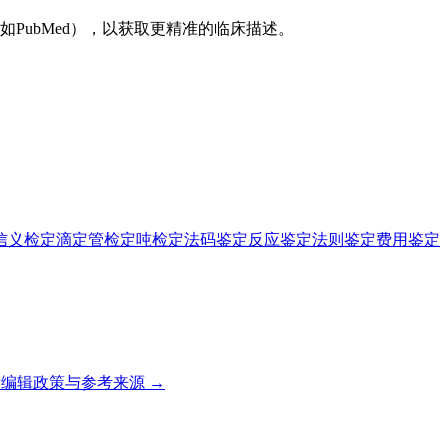
PubMed），以获取更精准的临床描述。
信义
检定滴定管
检定吨
检定法码
鉴定反应
鉴定法则
鉴定费用
鉴定
编辑政策与参考来源 →