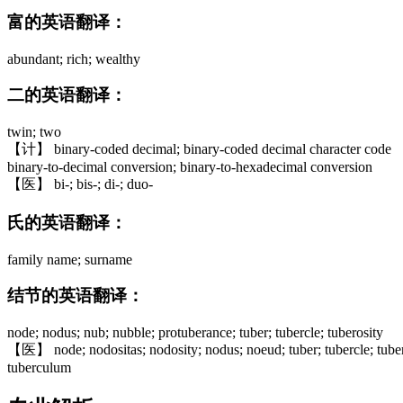
富的英语翻译：
abundant; rich; wealthy
二的英语翻译：
twin; two
【计】 binary-coded decimal; binary-coded decimal character code
binary-to-decimal conversion; binary-to-hexadecimal conversion
【医】 bi-; bis-; di-; duo-
氏的英语翻译：
family name; surname
结节的英语翻译：
node; nodus; nub; nubble; protuberance; tuber; tubercle; tuberosity
【医】 node; nodositas; nodosity; nodus; noeud; tuber; tubercle; tube
tuberculum