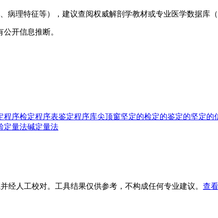
、病理特征等），建议查阅权威解剖学教材或专业医学数据库（如
有公开信息推断。
定程序
检定程序表
鉴定程序库
尖顶窗
坚定的
检定的
鉴定的
坚定的
硷定量法
碱定量法
生成并经人工校对。工具结果仅供参考，不构成任何专业建议。
查看