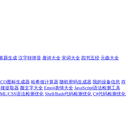
算题生成
汉字转拼音
唐诗大全
宋词大全
四书五经
元曲大全
ICO图标生成器
哈希值计算器
随机密码生成器
我的设备信息
存
l链接提取器
颜文字大全
Emoji表情大全
JavaScript语法检测工具
TML/CSS语法检测优化
Shell/Bash代码检测优化
C#代码检测优化