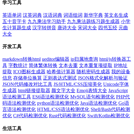
学习工具
英语单词
汉英词典
汉语词典
词语组词
新华字典
英文名生成
五十音字卡
九九乘法学习助手
九九乘法题练习题生成器
小学
生计算题生成
汉字转拼音
唐诗大全
宋词大全
四书五经
元曲
大全
开发工具
markdown转换html
ueditor编辑器
ip归属地查询
html/js转换器工
具
字数统计
简体繁体转换
文本去重
文本重复项提取
IP地址
提取
ICO图标生成器
哈希值计算器
随机密码生成器
我的设备
信息
存储单位换算
正则表达式测试
JSON格式化解析与验证
JSON代码修改对比工具
JS/HTML/CSS压缩美化
Unicode字体
生成器
html链接提取器
颜文字大全
Emoji表情大全
JavaScript
语法检测工具
ES6语法检测优化
MySQL语句检测优化
PHP代
码语法检测优化
python语法检测优化
Java语法检测优化
Go语
言语法检测优化
HTML/CSS语法检测优化
Shell/Bash代码检测
优化
C#代码检测优化
Rust代码检测优化
Swift/Kotlin检测优化
生活工具