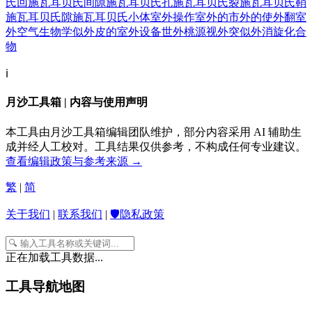
氏回
施瓦耳贝氏间隙
施瓦耳贝氏孔
施瓦耳贝氏裂
施瓦耳贝氏鞘
施瓦耳贝氏隙
施瓦耳贝氏小体
室外操作
室外的
市外的
使外翻
室
外空气生物学
似外皮的
室外设备
世外桃源
视外突
似外消旋化合
物
ℹ️
月沙工具箱 | 内容与使用声明
本工具由月沙工具箱编辑团队维护，部分内容采用 AI 辅助生
成并经人工校对。工具结果仅供参考，不构成任何专业建议。
查看编辑政策与参考来源 →
繁
|
简
关于我们
|
联系我们
|
🛡️隐私政策
正在加载工具数据...
工具导航地图