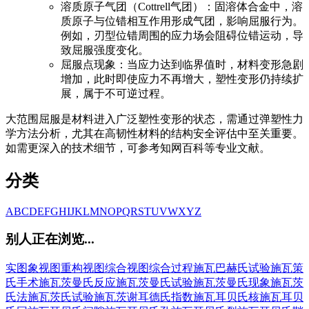
溶质原子气团（Cottrell气团）：固溶体合金中，溶
质原子与位错相互作用形成气团，影响屈服行为。
例如，刃型位错周围的应力场会阻碍位错运动，导
致屈服强度变化。
屈服点现象：当应力达到临界值时，材料变形急剧
增加，此时即使应力不再增大，塑性变形仍持续扩
展，属于不可逆过程。
大范围屈服是材料进入广泛塑性变形的状态，需通过弹塑性力
学方法分析，尤其在高韧性材料的结构安全评估中至关重要。
如需更深入的技术细节，可参考知网百科等专业文献。
分类
A
B
C
D
E
F
G
H
I
J
K
L
M
N
O
P
Q
R
S
T
U
V
W
X
Y
Z
别人正在浏览...
实图象
视图重构
视图综合
视图综合过程
施瓦巴赫氏试验
施瓦策
氏手术
施瓦茨曼氏反应
施瓦茨曼氏试验
施瓦茨曼氏现象
施瓦茨
氏法
施瓦茨氏试验
施瓦茨谢耳德氏指数
施瓦耳贝氏核
施瓦耳贝