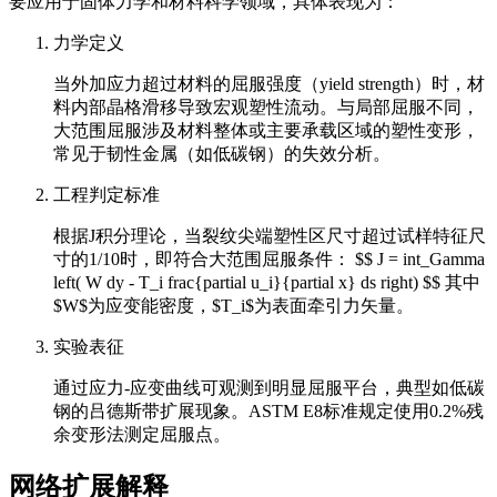
要应用于固体力学和材料科学领域，具体表现为：
力学定义
当外加应力超过材料的屈服强度（yield strength）时，材
料内部晶格滑移导致宏观塑性流动。与局部屈服不同，
大范围屈服涉及材料整体或主要承载区域的塑性变形，
常见于韧性金属（如低碳钢）的失效分析。
工程判定标准
根据J积分理论，当裂纹尖端塑性区尺寸超过试样特征尺
寸的1/10时，即符合大范围屈服条件： $$ J = int_Gamma
left( W dy - T_i frac{partial u_i}{partial x} ds right) $$ 其中
$W$为应变能密度，$T_i$为表面牵引力矢量。
实验表征
通过应力-应变曲线可观测到明显屈服平台，典型如低碳
钢的吕德斯带扩展现象。ASTM E8标准规定使用0.2%残
余变形法测定屈服点。
网络扩展解释