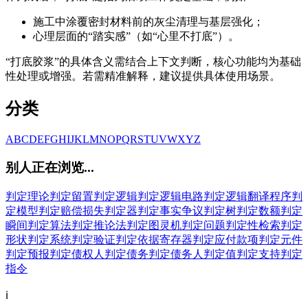
施工中涂覆密封材料前的灰尘清理与基层强化；
心理层面的“踏实感”（如“心里不打底”）。
“打底胶浆”的具体含义需结合上下文判断，核心功能均为基础
性处理或增强。若需精准解释，建议提供具体使用场景。
分类
A
B
C
D
E
F
G
H
I
J
K
L
M
N
O
P
Q
R
S
T
U
V
W
X
Y
Z
别人正在浏览...
判定理论
判定留置
判定逻辑
判定逻辑电路
判定逻辑翻译程序
判
定模型
判定赔偿损失
判定器
判定事实争议
判定树
判定数额
判定
瞬间
判定算法
判定推论法
判定图灵机
判定问题
判定性检索
判定
形状
判定系统
判定验证
判定依据寄存器
判定应付款项
判定元件
判定预报
判定债权人
判定债务
判定债务人
判定值
判定支持
判定
指令
ℹ️