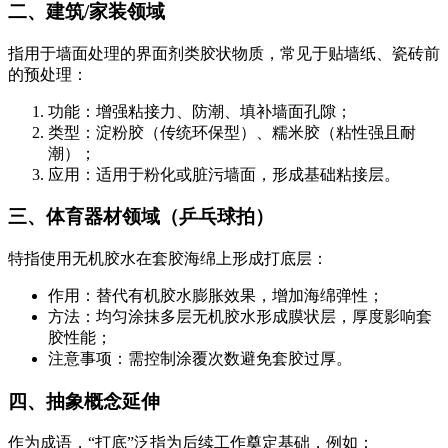
二、建筑/家装领域
指用于墙面处理的界面剂类胶状物质，常见于贴墙纸、瓷砖前
的预处理：
功能：增强粘接力、防潮、填补墙面孔隙；
类型：淀粉胶（传统环保型）、糯米胶（粘性强且耐
潮）；
应用：适用于粉化或脏污墙面，形成基础粘接层。
三、体育器材领域（乒乓球拍）
特指使用无机胶水在套胶海绵上形成打底层：
作用：替代有机胶水膨胀效果，增加海绵弹性；
方法：均匀涂抹多层无机胶水形成膜状层，厚度影响套
胶性能；
注意事项：需控制涂覆次数避免套胶过厚。
四、抽象概念延伸
作为成语，“打底”泛指为后续工作奠定基础，例如：