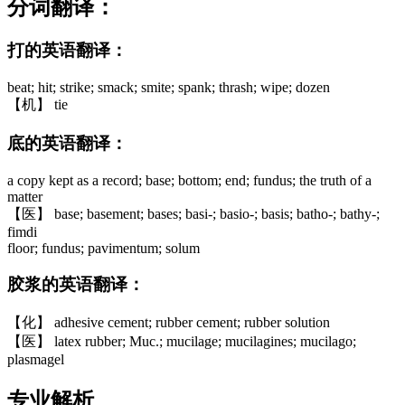
分词翻译：
打的英语翻译：
beat; hit; strike; smack; smite; spank; thrash; wipe; dozen
【机】 tie
底的英语翻译：
a copy kept as a record; base; bottom; end; fundus; the truth of a
matter
【医】 base; basement; bases; basi-; basio-; basis; batho-; bathy-;
fimdi
floor; fundus; pavimentum; solum
胶浆的英语翻译：
【化】 adhesive cement; rubber cement; rubber solution
【医】 latex rubber; Muc.; mucilage; mucilagines; mucilago;
plasmagel
专业解析