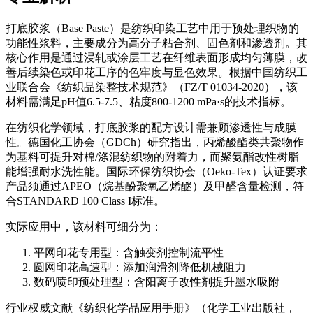
打底胶浆（Base Paste）是纺织印染工艺中用于预处理织物的
功能性浆料，主要成分为高分子粘合剂、固色剂和渗透剂。其
核心作用是通过浸轧或涂层工艺在纤维表面形成均匀薄膜，改
善后续染色或印花工序的色牢度与显色效果。根据中国纺织工
业联合会《纺织品染整技术规范》（FZ/T 01034-2020），该
材料需满足pH值6.5-7.5、粘度800-1200 mPa·s的技术指标。
在纺织化学领域，打底胶浆的配方设计需兼顾渗透性与成膜
性。德国化工协会（GDCh）研究指出，丙烯酸酯类共聚物作
为基料可提升对棉/涤混纺织物的附着力，而聚氨酯改性树脂
能增强耐水洗性能。国际环保纺织协会（Oeko-Tex）认证要求
产品须通过APEO（烷基酚聚氧乙烯醚）及甲醛含量检测，符
合STANDARD 100 Class I标准。
实际应用中，该材料可细分为：
平网印花专用型：含触变剂控制流平性
圆网印花高速型：添加润滑剂降低机械阻力
数码喷印预处理型：含阳离子改性剂提升墨水吸附
行业权威文献《纺织化学品应用手册》（化学工业出版社，