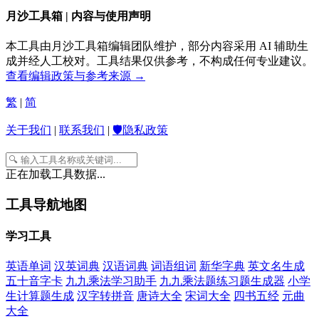
月沙工具箱 | 内容与使用声明
本工具由月沙工具箱编辑团队维护，部分内容采用 AI 辅助生
成并经人工校对。工具结果仅供参考，不构成任何专业建议。
查看编辑政策与参考来源 →
繁
|
简
关于我们
|
联系我们
|
🛡️隐私政策
正在加载工具数据...
工具导航地图
学习工具
英语单词
汉英词典
汉语词典
词语组词
新华字典
英文名生成
五十音字卡
九九乘法学习助手
九九乘法题练习题生成器
小学
生计算题生成
汉字转拼音
唐诗大全
宋词大全
四书五经
元曲
大全