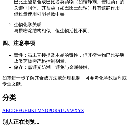
巴比土酸是合成巴比妥类药物（如镇静剂、安眠药）的
关键中间体。其盐类（如巴比土酸钠）具有镇静作用，
但过量使用可能导致中毒。
生物化学关联
与尿嘧啶结构相似，但生物活性不同。
四、注意事项
毒性：虽未直接提及本品的毒性，但其衍生物巴比妥酸
盐类药物需严格控制剂量。
储存：需避光防潮，避免与金属接触。
如需进一步了解其合成方法或药理机制，可参考化学数据库或
专业文献。
分类
A
B
C
D
E
F
G
H
I
J
K
L
M
N
O
P
Q
R
S
T
U
V
W
X
Y
Z
别人正在浏览...