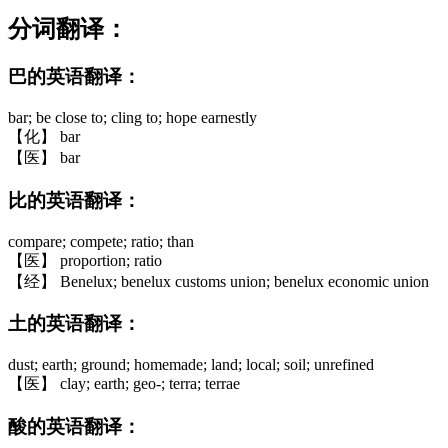
分词翻译：
巴的英语翻译：
bar; be close to; cling to; hope earnestly
【化】 bar
【医】 bar
比的英语翻译：
compare; compete; ratio; than
【医】 proportion; ratio
【经】 Benelux; benelux customs union; benelux economic union
土的英语翻译：
dust; earth; ground; homemade; land; local; soil; unrefined
【医】 clay; earth; geo-; terra; terrae
酸的英语翻译：