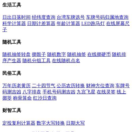
生活工具
日出日落时间
经纬度查询
台湾车牌选号
车牌号码归属地查询
科学计算器
日期计差算器
年龄计算器
LED跑马灯
在线屏幕尺
子
随机工具
随机抽签转盘
掷骰子
随机数字
随机抽签
在线掷硬币
随机排
序产生器
随机分组工具
在线随机点名
民俗工具
万年历老黄历
二十四节气
公历农历转换
财神方位查询
车牌号
码测吉凶
八字排盘
手机号码测吉凶
九宫飞星
在线灵签
线上
掷筊
称骨算命
红沙日查询
财智工具
定投复利计算器
数字大写转换
日期大写