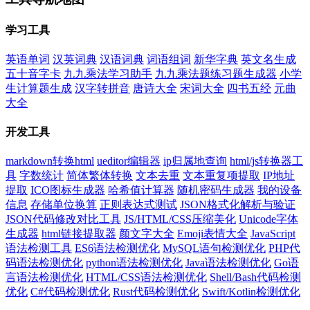
学习工具
英语单词
汉英词典
汉语词典
词语组词
新华字典
英文名生成
五十音字卡
九九乘法学习助手
九九乘法题练习题生成器
小学
生计算题生成
汉字转拼音
唐诗大全
宋词大全
四书五经
元曲
大全
开发工具
markdown转换html
ueditor编辑器
ip归属地查询
html/js转换器工
具
字数统计
简体繁体转换
文本去重
文本重复项提取
IP地址
提取
ICO图标生成器
哈希值计算器
随机密码生成器
我的设备
信息
存储单位换算
正则表达式测试
JSON格式化解析与验证
JSON代码修改对比工具
JS/HTML/CSS压缩美化
Unicode字体
生成器
html链接提取器
颜文字大全
Emoji表情大全
JavaScript
语法检测工具
ES6语法检测优化
MySQL语句检测优化
PHP代
码语法检测优化
python语法检测优化
Java语法检测优化
Go语
言语法检测优化
HTML/CSS语法检测优化
Shell/Bash代码检测
优化
C#代码检测优化
Rust代码检测优化
Swift/Kotlin检测优化