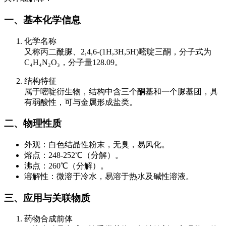
一、基本化学信息
化学名称
又称丙二酰脲、2,4,6-(1H,3H,5H)嘧啶三酮，分子式为
C₄H₄N₂O₃，分子量128.09。
结构特征
属于嘧啶衍生物，结构中含三个酮基和一个脲基团，具
有弱酸性，可与金属形成盐类。
二、物理性质
外观：白色结晶性粉末，无臭，易风化。
熔点：248-252℃（分解）。
沸点：260℃（分解）。
溶解性：微溶于冷水，易溶于热水及碱性溶液。
三、应用与关联物质
药物合成前体