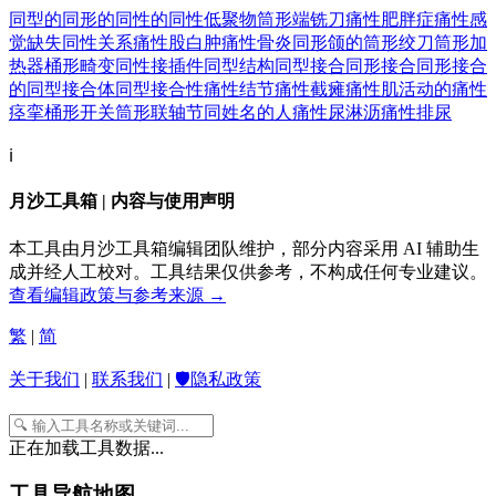
同型的
同形的
同性的
同性低聚物
筒形端铣刀
痛性肥胖症
痛性感
觉缺失
同性关系
痛性股白肿
痛性骨炎
同形颌的
筒形绞刀
筒形加
热器
桶形畸变
同性接插件
同型结构
同型接合
同形接合
同形接合
的
同型接合体
同型接合性
痛性结节
痛性截瘫
痛性肌活动的
痛性
痉挛
桶形开关
筒形联轴节
同姓名的人
痛性尿淋沥
痛性排尿
ℹ️
月沙工具箱 | 内容与使用声明
本工具由月沙工具箱编辑团队维护，部分内容采用 AI 辅助生
成并经人工校对。工具结果仅供参考，不构成任何专业建议。
查看编辑政策与参考来源 →
繁
|
简
关于我们
|
联系我们
|
🛡️隐私政策
正在加载工具数据...
工具导航地图