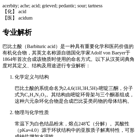
acerbity; ache; acid; grieved; pedantic; sour; tartness
【化】 acid
【医】 acidum
专业解析
巴比土酸（Barbituric acid）是一种具有重要化学和医药价值的
有机化合物，其英文名称源自德国化学家Adolf von Baeyer于
1864年首次合成该物质时使用的命名方式。以下从汉英词典角
度对其定义、结构及用途进行专业解析：
化学定义与结构
巴比土酸的系统命名为2,4,6(1H,3H,5H)-嘧啶三酮，分子
式为C₄H₄N₂O₃。其结构由嘧啶环骨架与三个酮基组成，
这种六元杂环化合物是合成巴比妥类药物的母体结构。
物理与化学性质
常温下为白色结晶粉末，熔点248℃（分解）。其酸性
（pKa≈4.0）源于环状结构中的亚胺质子解离特性，可形
成钠盐增加水溶性。