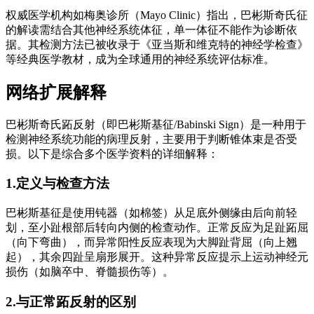
权威医学机构如梅奥诊所（Mayo Clinic）指出，巴彬斯奇氏征
的解读需结合其他神经系统体征，单一体征不能作为诊断依
据。其检测方法已被收录于《亚当斯和维克特的神经学检查》
等经典医学教材，成为全球通用的神经系统评估标准。
网络扩展解释
巴彬斯奇氏跖反射（即巴彬斯基征/Babinski Sign）是一种用于
检测神经系统功能的病理反射，主要用于判断锥体束是否受
损。以下是综合多个医学资料的详细解释：
1.定义与检查方法
巴彬斯基征是使用钝器（如棉签）从足底外侧缘由后向前轻
划，至小趾根部后转向内侧的检查动作。正常反应为足趾跖屈
（向下弯曲），而异常阳性反应表现为大脚趾背屈（向上翘
起），其余四趾呈扇形展开。这种异常反应提示上运动神经元
损伤（如脑卒中、脊髓损伤等）。
2.与正常跖反射的区别