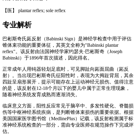
【医】 plantar reflex; sole reflex
专业解析
巴彬斯奇氏跖反射（Babinski Sign）是神经学检查中用于评估
锥体束功能的重要体征，其英文全称为"Babinski plantar
reflex"。该反射由法国神经学家约瑟夫·巴彬斯奇（Joseph
Babinski）于1896年首次描述，因此得名。
正常成年人用钝器轻划足底时，可见脚趾向跖面屈曲（跖反
射）。当出现巴彬斯奇氏征阳性时，表现为大拇趾背屈，其余
四趾呈扇形展开，提示可能存在上运动神经元损伤。值得注意
的是，该反射在12-18个月以下的婴儿中属于正常生理现象，
随着神经系统发育成熟而逐渐消失。
临床意义方面，阳性反应常见于脑卒中、多发性硬化、脊髓损
伤等中枢神经系统疾病，是判断锥体束损伤的重要依据。根据
美国国家医学图书馆（MedlinePlus）记载，该反射检测属于标
准神经系统检查的一部分，需由专业医师在规范操作下完成评
估。