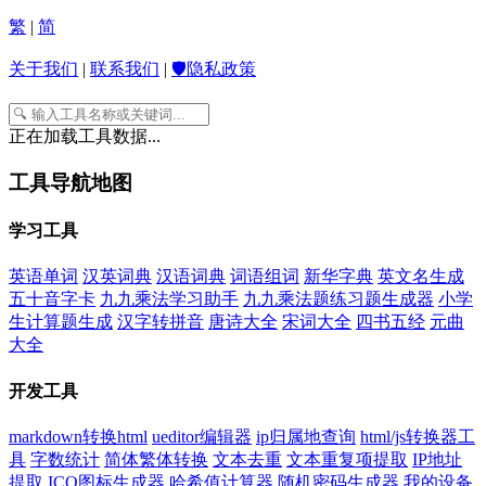
繁
|
简
关于我们
|
联系我们
|
🛡️隐私政策
正在加载工具数据...
工具导航地图
学习工具
英语单词
汉英词典
汉语词典
词语组词
新华字典
英文名生成
五十音字卡
九九乘法学习助手
九九乘法题练习题生成器
小学
生计算题生成
汉字转拼音
唐诗大全
宋词大全
四书五经
元曲
大全
开发工具
markdown转换html
ueditor编辑器
ip归属地查询
html/js转换器工
具
字数统计
简体繁体转换
文本去重
文本重复项提取
IP地址
提取
ICO图标生成器
哈希值计算器
随机密码生成器
我的设备