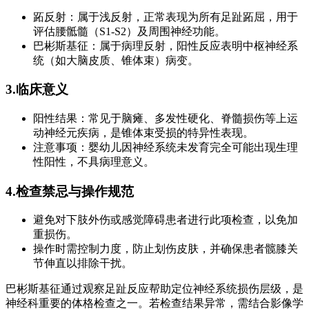
跖反射：属于浅反射，正常表现为所有足趾跖屈，用于
评估腰骶髓（S1-S2）及周围神经功能。
巴彬斯基征：属于病理反射，阳性反应表明中枢神经系
统（如大脑皮质、锥体束）病变。
3.临床意义
阳性结果：常见于脑瘫、多发性硬化、脊髓损伤等上运
动神经元疾病，是锥体束受损的特异性表现。
注意事项：婴幼儿因神经系统未发育完全可能出现生理
性阳性，不具病理意义。
4.检查禁忌与操作规范
避免对下肢外伤或感觉障碍患者进行此项检查，以免加
重损伤。
操作时需控制力度，防止划伤皮肤，并确保患者髋膝关
节伸直以排除干扰。
巴彬斯基征通过观察足趾反应帮助定位神经系统损伤层级，是
神经科重要的体格检查之一。若检查结果异常，需结合影像学