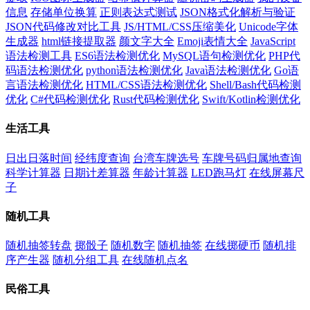
信息
存储单位换算
正则表达式测试
JSON格式化解析与验证
JSON代码修改对比工具
JS/HTML/CSS压缩美化
Unicode字体
生成器
html链接提取器
颜文字大全
Emoji表情大全
JavaScript
语法检测工具
ES6语法检测优化
MySQL语句检测优化
PHP代
码语法检测优化
python语法检测优化
Java语法检测优化
Go语
言语法检测优化
HTML/CSS语法检测优化
Shell/Bash代码检测
优化
C#代码检测优化
Rust代码检测优化
Swift/Kotlin检测优化
生活工具
日出日落时间
经纬度查询
台湾车牌选号
车牌号码归属地查询
科学计算器
日期计差算器
年龄计算器
LED跑马灯
在线屏幕尺
子
随机工具
随机抽签转盘
掷骰子
随机数字
随机抽签
在线掷硬币
随机排
序产生器
随机分组工具
在线随机点名
民俗工具