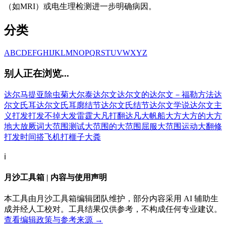
（如MRI）或电生理检测进一步明确病因。
分类
A
B
C
D
E
F
G
H
I
J
K
L
M
N
O
P
Q
R
S
T
U
V
W
X
Y
Z
别人正在浏览...
达尔马提亚除虫菊
大尔泰
达尔文
达尔文的
达尔文－福勒方法
达
尔文氏耳
达尔文氏耳廓结节
达尔文氏结节
达尔文学说
达尔文主
义
打发
打发不掉
大发雷霆
大凡
打翻
达凡
大帆船
大方
大方的
大方
地
大放厥词
大范围测试
大范围的
大范围屈服
大范围运动
大翻修
打发时间
搭飞机
打榧子
大粪
ℹ️
月沙工具箱 | 内容与使用声明
本工具由月沙工具箱编辑团队维护，部分内容采用 AI 辅助生
成并经人工校对。工具结果仅供参考，不构成任何专业建议。
查看编辑政策与参考来源 →