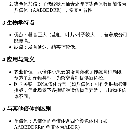
染色体加倍：子代经秋水仙素处理使染色体数目加倍为
八倍体（AABBDDRR），恢复可育性。
3.生物学特点
优点：器官巨大（茎粗、叶片/种子较大），营养成分可
能更高。
缺点：发育延迟、结实率较低。
4.应用与意义
农业价值：八倍体小黑麦的培育突破了传统育种局限，
创造了新作物类型，为杂交育种提供新途径。
医学关联：DNA倍体异常（如八倍体）可作为肿瘤检测
指标，但此场景下多指细胞遗传物质异常，与植物多倍
体不同。
5.与其他倍体的区别
单倍体：八倍体的单倍体含四个染色体组（如
AABBDDRR的单倍体为ABDR）。