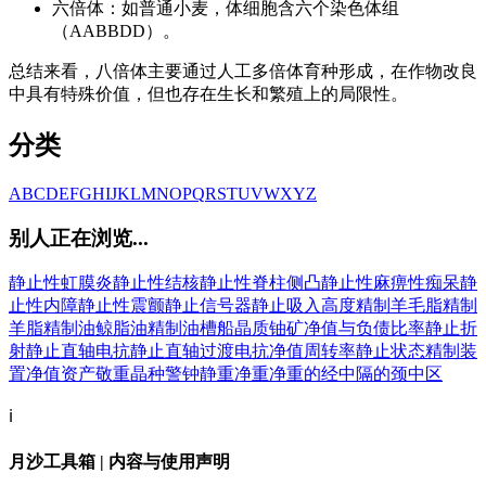
六倍体：如普通小麦，体细胞含六个染色体组
（AABBDD）。
总结来看，八倍体主要通过人工多倍体育种形成，在作物改良
中具有特殊价值，但也存在生长和繁殖上的局限性。
分类
A
B
C
D
E
F
G
H
I
J
K
L
M
N
O
P
Q
R
S
T
U
V
W
X
Y
Z
别人正在浏览...
静止性虹膜炎
静止性结核
静止性脊柱侧凸
静止性麻痹性痴呆
静
止性内障
静止性震颤
静止信号器
静止吸入高度
精制羊毛脂
精制
羊脂
精制油
鲸脂油
精制油槽船
晶质铀矿
净值与负债比率
静止折
射
静止直轴电抗
静止直轴过渡电抗
净值周转率
静止状态
精制装
置
净值资产
敬重
晶种
警钟
静重
净重
净重的
经中隔的
颈中区
ℹ️
月沙工具箱 | 内容与使用声明