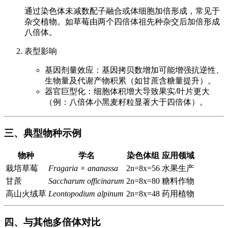
通过染色体未减数配子融合或体细胞加倍形成，常见于
杂交植物。如草莓由两个四倍体祖先种杂交后加倍形成
八倍体。
表型影响
基因剂量效应：基因拷贝数增加可能增强抗逆性、
生物量及代谢产物积累（如甘蔗含糖量提升）。
器官巨型化：细胞体积增大导致果实/叶片更大
（例：八倍体小黑麦籽粒显著大于四倍体）。
三、典型物种示例
物种
学名
染色体组
应用领域
栽培草莓
Fragaria × ananassa
2n=8x=56
水果生产
甘蔗
Saccharum officinarum
2n=8x=80
糖料作物
高山火绒草
Leontopodium alpinum
2n=8x=48
药用植物
四、与其他多倍体对比