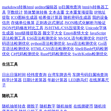
markdown转换html
ueditor编辑器
ip归属地查询
html/js转换器工
具
字数统计
简体繁体转换
文本去重
文本重复项提取
IP地址
提取
ICO图标生成器
哈希值计算器
随机密码生成器
我的设备
信息
存储单位换算
正则表达式测试
JSON格式化解析与验证
JSON代码修改对比工具
JS/HTML/CSS压缩美化
Unicode字体
生成器
html链接提取器
颜文字大全
Emoji表情大全
JavaScript
语法检测工具
ES6语法检测优化
MySQL语句检测优化
PHP代
码语法检测优化
python语法检测优化
Java语法检测优化
Go语
言语法检测优化
HTML/CSS语法检测优化
Shell/Bash代码检测
优化
C#代码检测优化
Rust代码检测优化
Swift/Kotlin检测优化
生活工具
日出日落时间
经纬度查询
台湾车牌选号
车牌号码归属地查询
科学计算器
日期计差算器
年龄计算器
LED跑马灯
在线屏幕尺
子
随机工具
随机抽签转盘
掷骰子
随机数字
随机抽签
在线掷硬币
随机排