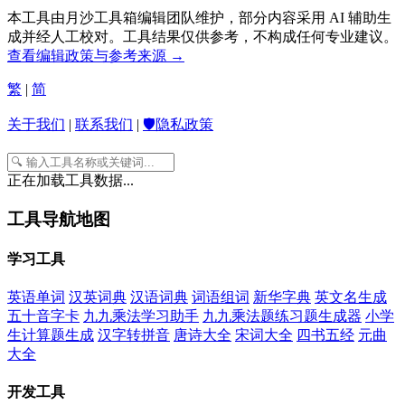
本工具由月沙工具箱编辑团队维护，部分内容采用 AI 辅助生
成并经人工校对。工具结果仅供参考，不构成任何专业建议。
查看编辑政策与参考来源 →
繁
|
简
关于我们
|
联系我们
|
🛡️隐私政策
正在加载工具数据...
工具导航地图
学习工具
英语单词
汉英词典
汉语词典
词语组词
新华字典
英文名生成
五十音字卡
九九乘法学习助手
九九乘法题练习题生成器
小学
生计算题生成
汉字转拼音
唐诗大全
宋词大全
四书五经
元曲
大全
开发工具