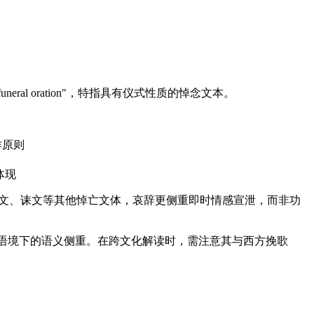
ral oration"，特指具有仪式性质的悼念文本。
作原则
体现
祭文、诔文等其他悼亡文体，哀辞更侧重即时情感宣泄，而非功
，反映出不同语境下的语义侧重。在跨文化解读时，需注意其与西方挽歌