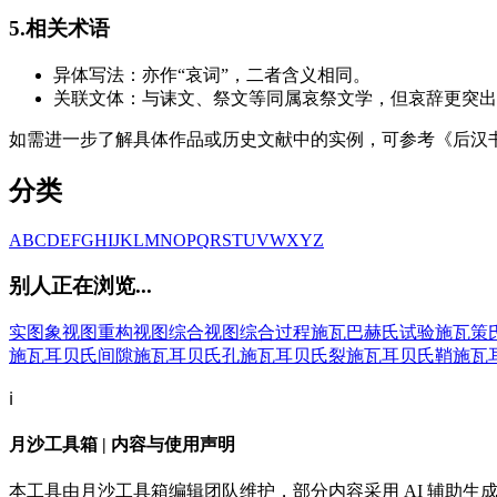
5.相关术语
异体写法：亦作“哀词”，二者含义相同。
关联文体：与诔文、祭文等同属哀祭文学，但哀辞更突出
如需进一步了解具体作品或历史文献中的实例，可参考《后汉
分类
A
B
C
D
E
F
G
H
I
J
K
L
M
N
O
P
Q
R
S
T
U
V
W
X
Y
Z
别人正在浏览...
实图象
视图重构
视图综合
视图综合过程
施瓦巴赫氏试验
施瓦策
施瓦耳贝氏间隙
施瓦耳贝氏孔
施瓦耳贝氏裂
施瓦耳贝氏鞘
施瓦
ℹ️
月沙工具箱 | 内容与使用声明
本工具由月沙工具箱编辑团队维护，部分内容采用 AI 辅助