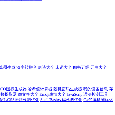
算题生成
汉字转拼音
唐诗大全
宋词大全
四书五经
元曲大全
ICO图标生成器
哈希值计算器
随机密码生成器
我的设备信息
存
l链接提取器
颜文字大全
Emoji表情大全
JavaScript语法检测工具
TML/CSS语法检测优化
Shell/Bash代码检测优化
C#代码检测优化