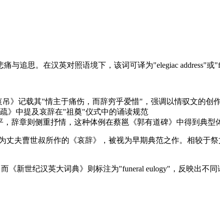
汉英对照语境下，该词可译为"elegiac address"或"fune
哀吊》记载其"情主于痛伤，而辞穷乎爱惜"，强调以情驭文的创
疏》中提及哀辞在"祖奠"仪式中的诵读规范
生平，辞章则侧重抒情，这种体例在蔡邕《郭有道碑》中得到典型
昭为丈夫曹世叔所作的《哀辞》，被视为早期典范之作。相较于
gy"，而《新世纪汉英大词典》则标注为"funeral eulogy"