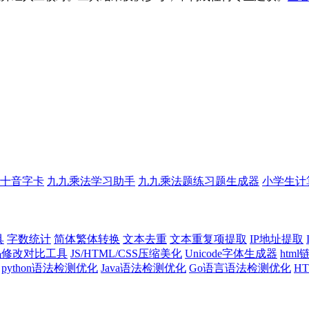
十音字卡
九九乘法学习助手
九九乘法题练习题生成器
小学生计
具
字数统计
简体繁体转换
文本去重
文本重复项提取
IP地址提取
代码修改对比工具
JS/HTML/CSS压缩美化
Unicode字体生成器
htm
python语法检测优化
Java语法检测优化
Go语言语法检测优化
H