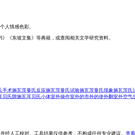
个人情感色彩。
书》《东坡文集》等典籍，或查阅相关文学研究资料。
氏手术
施瓦茨曼氏反应
施瓦茨曼氏试验
施瓦茨曼氏现象
施瓦茨氏
耳贝氏隙
施瓦耳贝氏小体
室外操作
室外的
市外的
使外翻
室外空气
生成并经人工校对。工具结果仅供参考，不构成任何专业建议。
查看