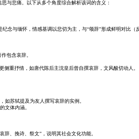
追思与悲痛。以下从多个角度综合解析该词的含义：
纪念与缅怀，情感基调以悲切为主，与“颂辞”形成鲜明对比（
著作包含哀辞。
但更侧重抒情，如唐代陈后主沈皇后曾自撰哀辞，文风酸切动人。
，如苏轼提及为友人撰写哀辞的实例。
的文体内涵。
哀辞、挽诗、祭文”，说明其社会文化功能。