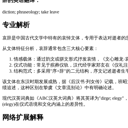
辞的英语翻译：
diction; phraseology; take leave
专业解析
哀辞是中国古代文学中特有的哀悼文体，专用于表达对逝者的悲痛与追思。在
从文体特征分析，哀辞通常包含三大核心要素：
情感载体：通过韵文或骈文形式抒发哀情，《文心雕龙·
仪式功能：常见于殡葬仪轨，汉代经学家郑玄在《仪礼注
结构范式：多采用"序+辞"的二元结构，序文记述逝者
该文体在东汉时期发展成熟，据《后汉书·列女传》记载，班
绩追述，这种区别在挚虞《文章流别论》中有明确论述。
现代汉英词典如《ABC汉英大词典》将其英译为"dirge; ele
(elegy)在仪式语境和文化内涵上的差异性。
网络扩展解释