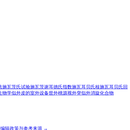
法
施瓦茨氏试验
施瓦茨谢耳德氏指数
施瓦耳贝氏核
施瓦耳贝氏回
生物学
似外皮的
室外设备
世外桃源
视外突
似外消旋化合物
编辑政策与参考来源 →