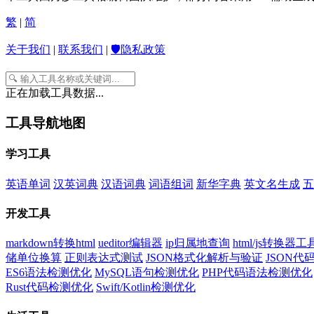
繁
|
简
关于我们
|
联系我们
|
🛡️隐私政策
正在加载工具数据...
工具导航地图
学习工具
英语单词
汉英词典
汉语词典
词语组词
新华字典
英文名生成
五
开发工具
markdown转换html
ueditor编辑器
ip归属地查询
html/js转换器工
储单位换算
正则表达式测试
JSON格式化解析与验证
JSON
ES6语法检测优化
MySQL语句检测优化
PHP代码语法检测优化
Rust代码检测优化
Swift/Kotlin检测优化