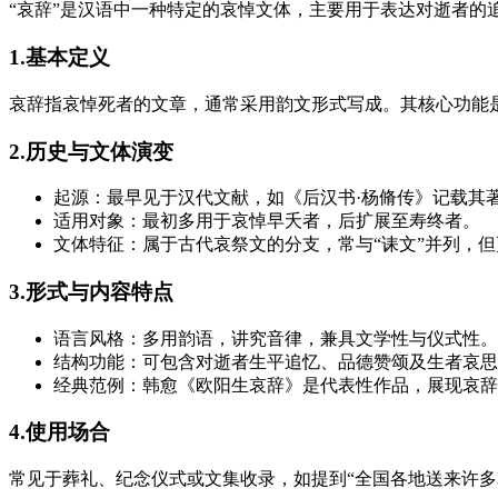
“哀辞”是汉语中一种特定的哀悼文体，主要用于表达对逝者的
1.基本定义
哀辞指哀悼死者的文章，通常采用韵文形式写成。其核心功能是
2.历史与文体演变
起源：最早见于汉代文献，如《后汉书·杨脩传》记载其
适用对象：最初多用于哀悼早夭者，后扩展至寿终者。
文体特征：属于古代哀祭文的分支，常与“诔文”并列，
3.形式与内容特点
语言风格：多用韵语，讲究音律，兼具文学性与仪式性。
结构功能：可包含对逝者生平追忆、品德赞颂及生者哀思
经典范例：韩愈《欧阳生哀辞》是代表性作品，展现哀辞
4.使用场合
常见于葬礼、纪念仪式或文集收录，如提到“全国各地送来许多