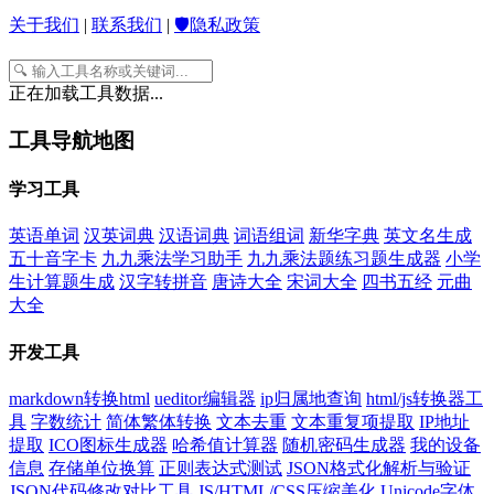
关于我们
|
联系我们
|
🛡️隐私政策
正在加载工具数据...
工具导航地图
学习工具
英语单词
汉英词典
汉语词典
词语组词
新华字典
英文名生成
五十音字卡
九九乘法学习助手
九九乘法题练习题生成器
小学
生计算题生成
汉字转拼音
唐诗大全
宋词大全
四书五经
元曲
大全
开发工具
markdown转换html
ueditor编辑器
ip归属地查询
html/js转换器工
具
字数统计
简体繁体转换
文本去重
文本重复项提取
IP地址
提取
ICO图标生成器
哈希值计算器
随机密码生成器
我的设备
信息
存储单位换算
正则表达式测试
JSON格式化解析与验证
JSON代码修改对比工具
JS/HTML/CSS压缩美化
Unicode字体