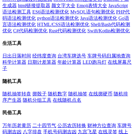
生成器
html链接提取器
颜文字大全
Emoji表情大全
JavaScript
语法检测工具
ES6语法检测优化
MySQL语句检测优化
PHP代
码语法检测优化
python语法检测优化
Java语法检测优化
Go语
言语法检测优化
HTML/CSS语法检测优化
Shell/Bash代码检测
优化
C#代码检测优化
Rust代码检测优化
Swift/Kotlin检测优化
生活工具
日出日落时间
经纬度查询
台湾车牌选号
车牌号码归属地查询
科学计算器
日期计差算器
年龄计算器
LED跑马灯
在线屏幕尺
子
随机工具
随机抽签转盘
掷骰子
随机数字
随机抽签
在线掷硬币
随机排
序产生器
随机分组工具
在线随机点名
民俗工具
万年历老黄历
二十四节气
公历农历转换
财神方位查询
车牌号
码测吉凶
八字排盘
手机号码测吉凶
九宫飞星
在线灵签
线上