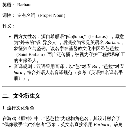
英语： Barbara
词性： 专有名词（Proper Noun）
释义：
西方女性名：源自希腊语“βάρβαρος”（barbaros），原意
为“外来的”或“异乡人”，后演变为常见英语名
Barbara
，
象征独立与坚韧。该名字在基督教文化中因圣芭芭拉
（Saint Barbara）而广泛传播，被视为守护工程师和矿工
的主保圣人。
音译规则：汉语采用音译，以“芭”对应
Ba
，“芭拉”对应
bara
，符合外语人名音译规范（参考《英语姓名译名手
册》）。
二、文化衍生义
1. 流行文化角色
在游戏《原神》中，“芭芭拉”为虚构角色名，其设计融合了
“偶像歌手”与“治愈者”形象，英文名直接沿用
Barbara
。该角