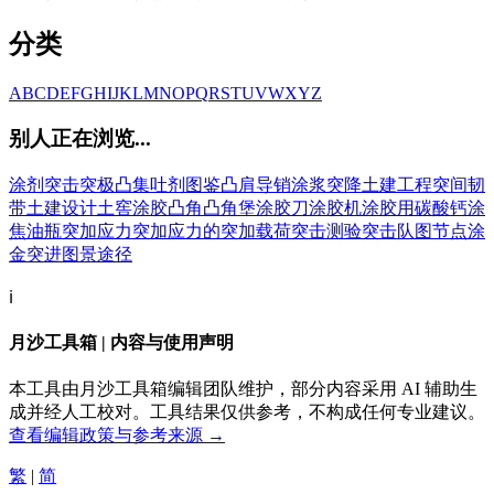
分类
A
B
C
D
E
F
G
H
I
J
K
L
M
N
O
P
Q
R
S
T
U
V
W
X
Y
Z
别人正在浏览...
涂剂
突击
突极
凸集
吐剂
图鉴
凸肩导销
涂浆
突降
土建工程
突间韧
带
土建设计
土窖
涂胶
凸角
凸角堡
涂胶刀
涂胶机
涂胶用碳酸钙
涂
焦油瓶
突加应力
突加应力的
突加载荷
突击测验
突击队
图节点
涂
金
突进
图景
途径
ℹ️
月沙工具箱 | 内容与使用声明
本工具由月沙工具箱编辑团队维护，部分内容采用 AI 辅助生
成并经人工校对。工具结果仅供参考，不构成任何专业建议。
查看编辑政策与参考来源 →
繁
|
简