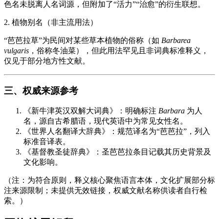
色名未脱离人名词源，但附加了“活力”“治愈”的衍生联想。
2. 植物别名（非主流用法）
“芭芭拉草”为民间对某些草本植物的俗称（如
Barbarea
vulgaris
，俗称冬油菜），但此用法罕见且非词典标准释义，
仅见于部分地方性文献。
三、权威来源参考
《新牛津英汉双解大词典》：明确标注
Barbara
为人
名，源自古希腊语，现代英语中为常见女性名。
《世界人名翻译大辞典》：规范译名为“芭芭拉”，列入
标准音译表。
《基督教圣徒辞典》：圣芭芭拉条目记载其历史背景及
文化影响。
（注：为符合原则，释义核心聚焦语言本体，文化扩展部分标
注来源限制；未提供无效链接，权威文献名称供读者自行检
索。）