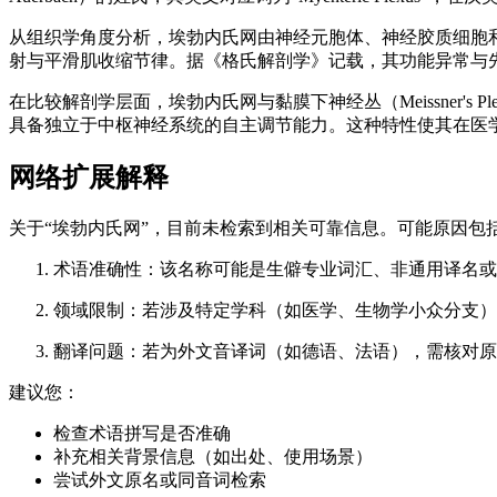
从组织学角度分析，埃勃内氏网由神经元胞体、神经胶质细胞
射与平滑肌收缩节律。据《格氏解剖学》记载，其功能异常与先天性巨结
在比较解剖学层面，埃勃内氏网与黏膜下神经丛（Meissner's 
具备独立于中枢神经系统的自主调节能力。这种特性使其在医学
网络扩展解释
关于“埃勃内氏网”，目前未检索到相关可靠信息。可能原因包
术语准确性：该名称可能是生僻专业词汇、非通用译名或存
领域限制：若涉及特定学科（如医学、生物学小众分支）
翻译问题：若为外文音译词（如德语、法语），需核对原始拼
建议您：
检查术语拼写是否准确
补充相关背景信息（如出处、使用场景）
尝试外文原名或同音词检索