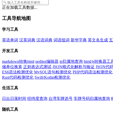
正在加载工具数据...
工具导航地图
学习工具
英语单词
汉英词典
汉语词典
词语组词
新华字典
英文名生成
五
开发工具
markdown转换html
ueditor编辑器
ip归属地查询
html/js转换器工
储单位换算
正则表达式测试
JSON格式化解析与验证
JSON
ES6语法检测优化
MySQL语句检测优化
PHP代码语法检测优化
Rust代码检测优化
Swift/Kotlin检测优化
生活工具
日出日落时间
经纬度查询
台湾车牌选号
车牌号码归属地查询
随机工具