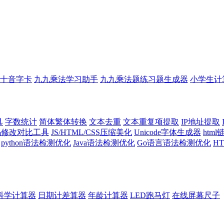
十音字卡
九九乘法学习助手
九九乘法题练习题生成器
小学生计
具
字数统计
简体繁体转换
文本去重
文本重复项提取
IP地址提取
代码修改对比工具
JS/HTML/CSS压缩美化
Unicode字体生成器
htm
python语法检测优化
Java语法检测优化
Go语言语法检测优化
H
科学计算器
日期计差算器
年龄计算器
LED跑马灯
在线屏幕尺子