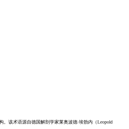
构。该术语源自德国解剖学家莱奥波德·埃勃内（Leopold