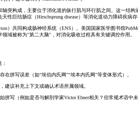
和轴突构成，主要位于消化道的纵行肌与环行肌之间。这一结构
肠症（Hirschsprung disease）等消化道动力障碍疾病
Plexus）共同构成肠神经系统（ENS）。美国国家医学图书馆PubM
领域被称为"第二大脑"，对消化吸收过程具有关键调控作用。
括：
在拼写误差（如“埃伯内氏网”“埃本内氏网”等变体形式）。
，建议补充上下文或确认术语所属领域。
写（例如是否与解剖学家Victor Ebner相关？但常规术语中