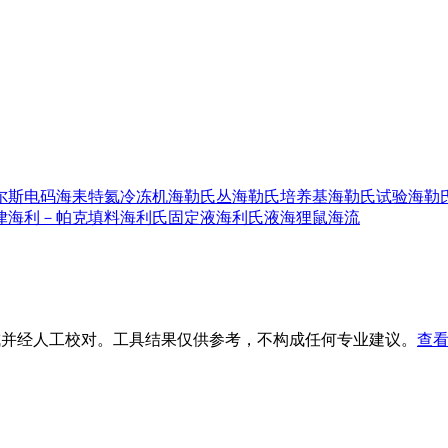
尔斯电码
海耒特
氦冷冻机
海勒氏丛
海勒氏培养基
海勒氏试验
海勒
律
海利－帕克填料
海利氏固定液
海利氏液
海狸鼠
海流
生成并经人工校对。工具结果仅供参考，不构成任何专业建议。
查看