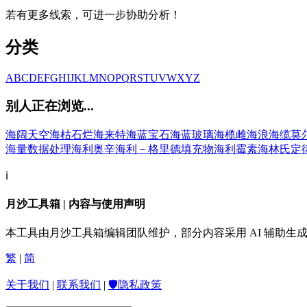
若有更多线索，可进一步协助分析！
分类
A
B
C
D
E
F
G
H
I
J
K
L
M
N
O
P
Q
R
S
T
U
V
W
X
Y
Z
别人正在浏览...
海阔天空
海枯石烂
海来特
海蓝宝石
海蓝玻璃
海榄雌
海浪
海缆莫
海量数据处理
海利奥辛
海利－格里德填充物
海利霉素
海林氏定
ℹ️
月沙工具箱 | 内容与使用声明
本工具由月沙工具箱编辑团队维护，部分内容采用 AI 辅助
繁
|
简
关于我们
|
联系我们
|
🛡️隐私政策