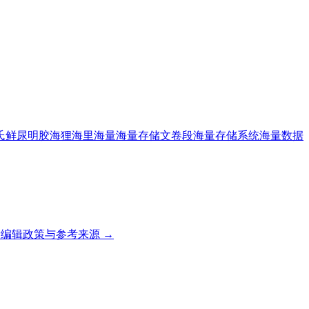
氏鲜尿明胶
海狸
海里
海量
海量存储文卷段
海量存储系统
海量数据
编辑政策与参考来源 →