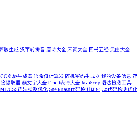
算题生成
汉字转拼音
唐诗大全
宋词大全
四书五经
元曲大全
ICO图标生成器
哈希值计算器
随机密码生成器
我的设备信息
存
l链接提取器
颜文字大全
Emoji表情大全
JavaScript语法检测工具
TML/CSS语法检测优化
Shell/Bash代码检测优化
C#代码检测优化