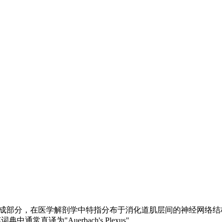
统的重要组成部分，在医学解剖学中特指分布于消化道肌层间的神经网络结
词典中通常直译为"Auerbach's Plexus"。