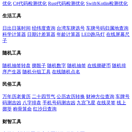
优化
C#代码检测优化
Rust代码检测优化
Swift/Kotlin检测优化
生活工具
日出日落时间
经纬度查询
台湾车牌选号
车牌号码归属地查询
科学计算器
日期计差算器
年龄计算器
LED跑马灯
在线屏幕尺
子
随机工具
随机抽签转盘
掷骰子
随机数字
随机抽签
在线掷硬币
随机排
序产生器
随机分组工具
在线随机点名
民俗工具
万年历老黄历
二十四节气
公历农历转换
财神方位查询
车牌号
码测吉凶
八字排盘
手机号码测吉凶
九宫飞星
在线灵签
线上
掷筊
称骨算命
红沙日查询
财智工具