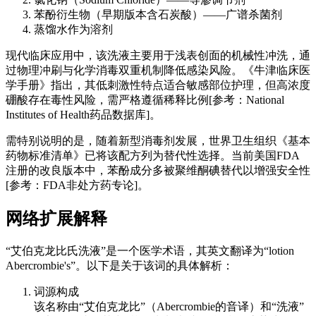
苯酚衍生物（早期版本含石炭酸）——广谱杀菌剂
蒸馏水作为溶剂
现代临床应用中，该洗液主要用于浅表创面的机械性冲洗，通
过物理冲刷与化学消毒双重机制降低感染风险。《牛津临床医
学手册》指出，其低刺激性特点适合敏感部位护理，但高浓度
硼酸存在毒性风险，需严格遵循稀释比例[参考：National
Institutes of Health药品数据库]。
需特别说明的是，随着新型消毒剂发展，世界卫生组织《基本
药物标准清单》已将该配方列为替代性选择。当前美国FDA
注册的改良版本中，苯酚成分多被聚维酮碘替代以增强安全性
[参考：FDA非处方药专论]。
网络扩展解释
“艾伯克龙比氏洗液”是一个医学术语，其英文翻译为“lotion
Abercrombie's”。以下是关于该词的具体解析：
词源构成
该名称由“艾伯克龙比”（Abercrombie的音译）和“洗液”