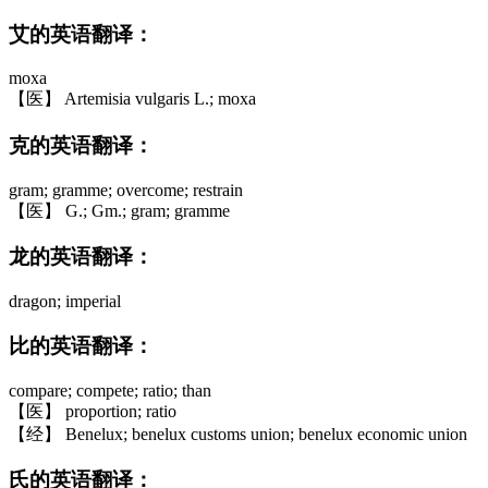
艾的英语翻译：
moxa
【医】 Artemisia vulgaris L.; moxa
克的英语翻译：
gram; gramme; overcome; restrain
【医】 G.; Gm.; gram; gramme
龙的英语翻译：
dragon; imperial
比的英语翻译：
compare; compete; ratio; than
【医】 proportion; ratio
【经】 Benelux; benelux customs union; benelux economic union
氏的英语翻译：