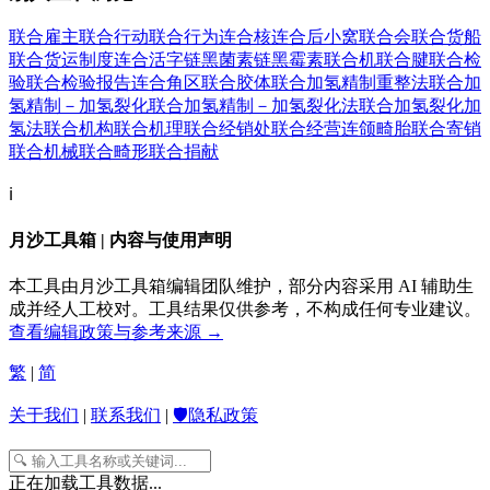
联合雇主
联合行动
联合行为
连合核
连合后小窝
联合会
联合货船
联合货运制度
连合活字
链黑菌素
链黑霉素
联合机
联合腱
联合检
验
联合检验报告
连合角区
联合胶体
联合加氢精制重整法
联合加
氢精制－加氢裂化
联合加氢精制－加氢裂化法
联合加氢裂化加
氢法
联合机构
联合机理
联合经销处
联合经营
连颌畸胎
联合寄销
联合机械
联合畸形
联合捐献
ℹ️
月沙工具箱 | 内容与使用声明
本工具由月沙工具箱编辑团队维护，部分内容采用 AI 辅助生
成并经人工校对。工具结果仅供参考，不构成任何专业建议。
查看编辑政策与参考来源 →
繁
|
简
关于我们
|
联系我们
|
🛡️隐私政策
正在加载工具数据...