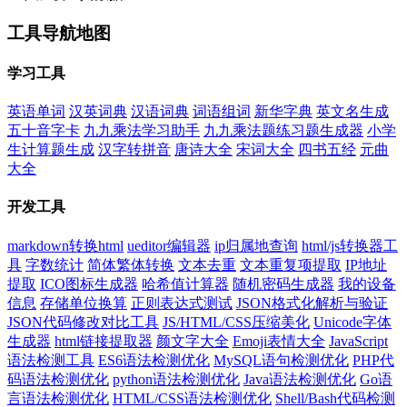
工具导航地图
学习工具
英语单词
汉英词典
汉语词典
词语组词
新华字典
英文名生成
五十音字卡
九九乘法学习助手
九九乘法题练习题生成器
小学
生计算题生成
汉字转拼音
唐诗大全
宋词大全
四书五经
元曲
大全
开发工具
markdown转换html
ueditor编辑器
ip归属地查询
html/js转换器工
具
字数统计
简体繁体转换
文本去重
文本重复项提取
IP地址
提取
ICO图标生成器
哈希值计算器
随机密码生成器
我的设备
信息
存储单位换算
正则表达式测试
JSON格式化解析与验证
JSON代码修改对比工具
JS/HTML/CSS压缩美化
Unicode字体
生成器
html链接提取器
颜文字大全
Emoji表情大全
JavaScript
语法检测工具
ES6语法检测优化
MySQL语句检测优化
PHP代
码语法检测优化
python语法检测优化
Java语法检测优化
Go语
言语法检测优化
HTML/CSS语法检测优化
Shell/Bash代码检测