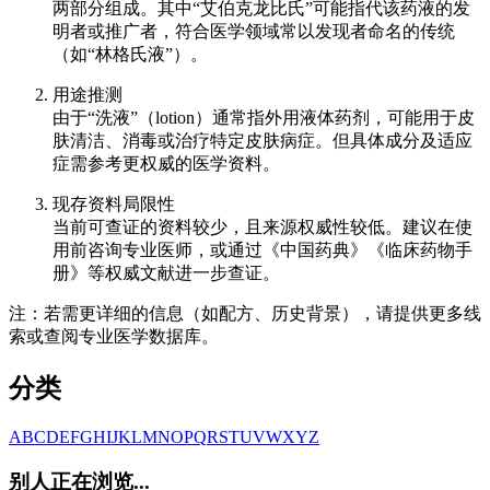
两部分组成。其中“艾伯克龙比氏”可能指代该药液的发
明者或推广者，符合医学领域常以发现者命名的传统
（如“林格氏液”）。
用途推测
由于“洗液”（lotion）通常指外用液体药剂，可能用于皮
肤清洁、消毒或治疗特定皮肤病症。但具体成分及适应
症需参考更权威的医学资料。
现存资料局限性
当前可查证的资料较少，且来源权威性较低。建议在使
用前咨询专业医师，或通过《中国药典》《临床药物手
册》等权威文献进一步查证。
注：若需更详细的信息（如配方、历史背景），请提供更多线
索或查阅专业医学数据库。
分类
A
B
C
D
E
F
G
H
I
J
K
L
M
N
O
P
Q
R
S
T
U
V
W
X
Y
Z
别人正在浏览...