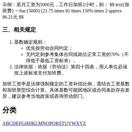
示例：若月工资为5000元，工作日加班2小时，则： $$ text{加
班费} = frac{5000}{21.75 times 8} times 150% times 2 approx
86.21元 $$
三、相关规定
基数确定规则：
优先按劳动合同约定；
无约定则参考集体合同或岗位正常工资的70%（不
得低于最低工资标准）。
法律依据：依据《劳动法》第四十四条，用人单位必须
按上述标准支付加班费。
加班工资率是法律强制规定的工资补偿比例，需结合工资基数
和加班类型综合计算。具体基数可能因地区或合同条款存在差
异，建议参考当地政策或咨询劳动部门。
分类
A
B
C
D
E
F
G
H
I
J
K
L
M
N
O
P
Q
R
S
T
U
V
W
X
Y
Z