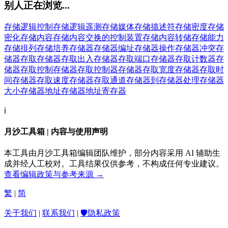
别人正在浏览...
存储逻辑控制
存储逻辑遥测
存储媒体
存储描述符
存储密度
存储
密化
存储内容
存储内容交换的控制装置
存储内容转储
存储能力
存储排列
存储培养
存储器
存储器编址
存储器操作
存储器冲突
存
储器存取
存储器存取出入
存储器存取端口
存储器存取计数器
存
储器存取控制
存储器存取控制器
存储器存取宽度
存储器存取时
间
存储器存取速度
存储器存取通道
存储器到存储器处理
存储器
大小
存储器地址
存储器地址寄存器
ℹ️
月沙工具箱 | 内容与使用声明
本工具由月沙工具箱编辑团队维护，部分内容采用 AI 辅助生
成并经人工校对。工具结果仅供参考，不构成任何专业建议。
查看编辑政策与参考来源 →
繁
|
简
关于我们
|
联系我们
|
🛡️隐私政策