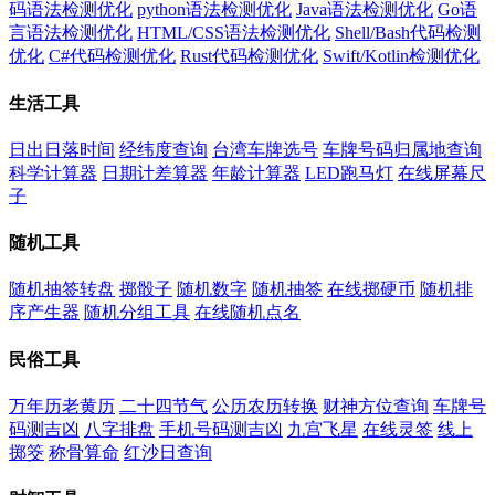
码语法检测优化
python语法检测优化
Java语法检测优化
Go语
言语法检测优化
HTML/CSS语法检测优化
Shell/Bash代码检测
优化
C#代码检测优化
Rust代码检测优化
Swift/Kotlin检测优化
生活工具
日出日落时间
经纬度查询
台湾车牌选号
车牌号码归属地查询
科学计算器
日期计差算器
年龄计算器
LED跑马灯
在线屏幕尺
子
随机工具
随机抽签转盘
掷骰子
随机数字
随机抽签
在线掷硬币
随机排
序产生器
随机分组工具
在线随机点名
民俗工具
万年历老黄历
二十四节气
公历农历转换
财神方位查询
车牌号
码测吉凶
八字排盘
手机号码测吉凶
九宫飞星
在线灵签
线上
掷筊
称骨算命
红沙日查询