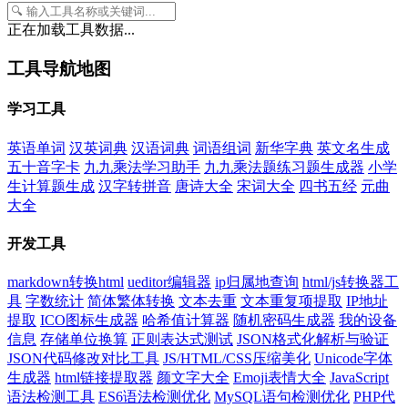
正在加载工具数据...
工具导航地图
学习工具
英语单词
汉英词典
汉语词典
词语组词
新华字典
英文名生成
五十音字卡
九九乘法学习助手
九九乘法题练习题生成器
小学
生计算题生成
汉字转拼音
唐诗大全
宋词大全
四书五经
元曲
大全
开发工具
markdown转换html
ueditor编辑器
ip归属地查询
html/js转换器工
具
字数统计
简体繁体转换
文本去重
文本重复项提取
IP地址
提取
ICO图标生成器
哈希值计算器
随机密码生成器
我的设备
信息
存储单位换算
正则表达式测试
JSON格式化解析与验证
JSON代码修改对比工具
JS/HTML/CSS压缩美化
Unicode字体
生成器
html链接提取器
颜文字大全
Emoji表情大全
JavaScript
语法检测工具
ES6语法检测优化
MySQL语句检测优化
PHP代