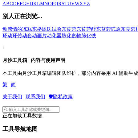
A
B
C
D
E
F
G
H
I
J
K
L
M
N
O
P
Q
R
S
T
U
V
W
X
Y
Z
别人正在浏览...
动感情的
冻糕
东格恩氏试验
东茛菪
东茛菪醇
东茛菪甙原
东茛菪
环
动环传动套
动画片
动化器
胨化食物
胨化铁
ℹ️
月沙工具箱 | 内容与使用声明
本工具由月沙工具箱编辑团队维护，部分内容采用 AI 辅助
繁
|
简
关于我们
|
联系我们
|
🛡️隐私政策
正在加载工具数据...
工具导航地图