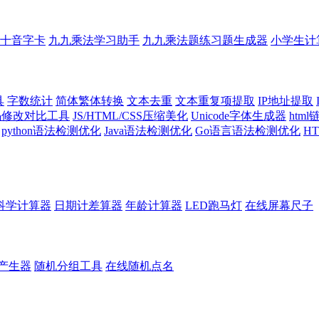
十音字卡
九九乘法学习助手
九九乘法题练习题生成器
小学生计
具
字数统计
简体繁体转换
文本去重
文本重复项提取
IP地址提取
代码修改对比工具
JS/HTML/CSS压缩美化
Unicode字体生成器
htm
python语法检测优化
Java语法检测优化
Go语言语法检测优化
H
科学计算器
日期计差算器
年龄计算器
LED跑马灯
在线屏幕尺子
产生器
随机分组工具
在线随机点名