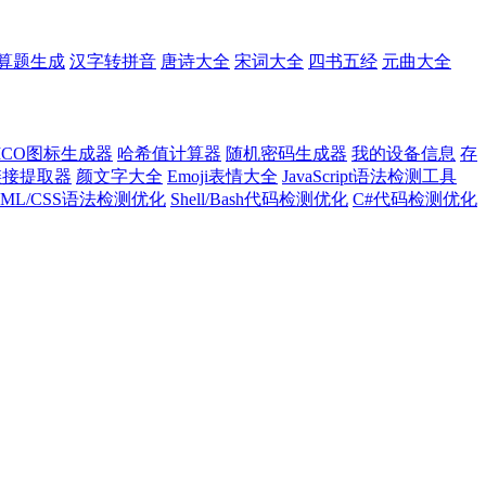
算题生成
汉字转拼音
唐诗大全
宋词大全
四书五经
元曲大全
ICO图标生成器
哈希值计算器
随机密码生成器
我的设备信息
存
l链接提取器
颜文字大全
Emoji表情大全
JavaScript语法检测工具
TML/CSS语法检测优化
Shell/Bash代码检测优化
C#代码检测优化