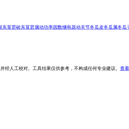
根
东茛菪硷
东茛菪属
动功率因数继电器
动关节
冬瓜皮
冬瓜属
冬瓜
生成并经人工校对。工具结果仅供参考，不构成任何专业建议。
查看