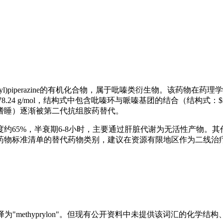
yrazin-4-yl)piperazine的有机化合物，属于吡嗪类衍生物
4 g/mol，结构式中包含吡嗪环与哌嗪基团的结合（结构式：$mathr
嗜睡）逐渐被第二代抗组胺药替代。
65%，半衰期6-8小时，主要通过肝脏代谢为无活性产物。其作用
O基本药物标准清单的替代药物类别，建议在资源有限地区作为二线治
的英文翻译为"methyprylon"。但现有公开资料中未提供该词汇的