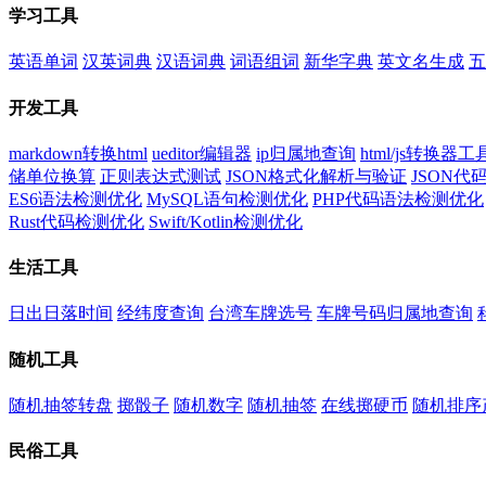
学习工具
英语单词
汉英词典
汉语词典
词语组词
新华字典
英文名生成
五
开发工具
markdown转换html
ueditor编辑器
ip归属地查询
html/js转换器工
储单位换算
正则表达式测试
JSON格式化解析与验证
JSON
ES6语法检测优化
MySQL语句检测优化
PHP代码语法检测优化
Rust代码检测优化
Swift/Kotlin检测优化
生活工具
日出日落时间
经纬度查询
台湾车牌选号
车牌号码归属地查询
随机工具
随机抽签转盘
掷骰子
随机数字
随机抽签
在线掷硬币
随机排序
民俗工具