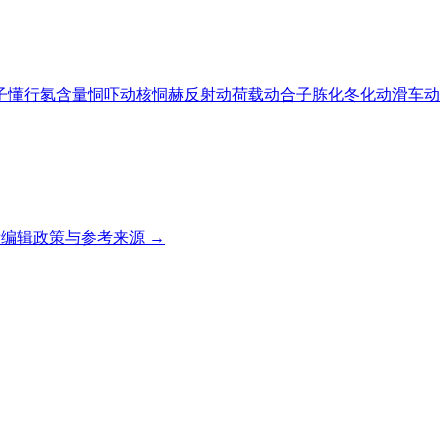
子
懂行
氡含量
恫吓
动核
恫赫反射
动荷载
动合子
胨化
冬化
动滑车
动
编辑政策与参考来源 →