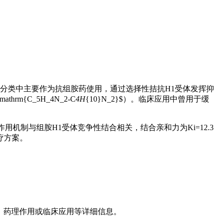
。该药物在药理学分类中主要作为抗组胺药使用，通过选择性拮抗H1受体发挥抑
m{C_5H_4N_2-C
4H
{10}N_2}$）。临床应用中曾用于缓
机制与组胺H1受体竞争性结合相关，结合亲和力为Ki=12.3
疗方案。
化学结构、药理作用或临床应用等详细信息。