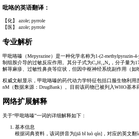
吡咯的英语翻译：
【化】 azole; pyrrole
【医】 azole; pyrrole
专业解析
甲吡咯嗪（Mepyrazine）是一种化学名称为1-(2-methylp
制组胺介导的过敏反应作用。其分子式为C₉H₁₄N₄，分子量为178.2
解荨麻疹、过敏性鼻炎等症状，但因中枢神经系统副作用（如
权威文献显示，甲吡咯嗪的药代动力学特征包括口服生物利用度约
nM（数据来源：DrugBank）。目前该药物已被列入WH
网络扩展解释
关于“甲吡咯嗪”一词的详细解释如下：
基本信息
根据词典资料，该词拼音为[jiǎ bǐ luò qín]，对应