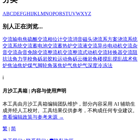
A
B
C
D
E
F
G
H
I
J
K
L
M
N
O
P
Q
R
S
T
U
V
W
X
Y
Z
别人正在浏览...
交流输电
焦硫酰
交流相位计
交流消音磁头
浇流系方案
浇流系统
交流系统
交流蓄电池
交流蓄热炉
交流液
交流异步电动机
交流杂
音
交流杂音免除
交流整流机
交流整流式动机
交流转换器
交流阻
抗法
角力学校
角砾岩
胶粒运动
角砾云橄岩
角楼
搅乱
搅乱战术
焦
炉焦油
焦炉煤气
脚轮
角落
焦炉气
焦炉气深度冷冻法
ℹ️
月沙工具箱 | 内容与使用声明
本工具由月沙工具箱编辑团队维护，部分内容采用 AI 辅助生
成并经人工校对。工具结果仅供参考，不构成任何专业建议。
查看编辑政策与参考来源 →
繁
|
简