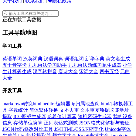
关于我们
|
联系我们
|
🛡️隐私政策
正在加载工具数据...
工具导航地图
学习工具
英语单词
汉英词典
汉语词典
词语组词
新华字典
英文名生成
五十音字卡
九九乘法学习助手
九九乘法题练习题生成器
小学
生计算题生成
汉字转拼音
唐诗大全
宋词大全
四书五经
元曲
大全
开发工具
markdown转换html
ueditor编辑器
ip归属地查询
html/js转换器工
具
字数统计
简体繁体转换
文本去重
文本重复项提取
IP地址
提取
ICO图标生成器
哈希值计算器
随机密码生成器
我的设备
信息
存储单位换算
正则表达式测试
JSON格式化解析与验证
JSON代码修改对比工具
JS/HTML/CSS压缩美化
Unicode字体
生成器
html链接提取器
颜文字大全
Emoji表情大全
JavaScript