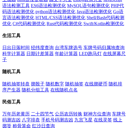
语法检测工具
ES6语法检测优化
MySQL语句检测优化
PHP代
码语法检测优化
python语法检测优化
Java语法检测优化
Go语
言语法检测优化
HTML/CSS语法检测优化
Shell/Bash代码检测
优化
C#代码检测优化
Rust代码检测优化
Swift/Kotlin检测优化
生活工具
日出日落时间
经纬度查询
台湾车牌选号
车牌号码归属地查询
科学计算器
日期计差算器
年龄计算器
LED跑马灯
在线屏幕尺
子
随机工具
随机抽签转盘
掷骰子
随机数字
随机抽签
在线掷硬币
随机排
序产生器
随机分组工具
在线随机点名
民俗工具
万年历老黄历
二十四节气
公历农历转换
财神方位查询
车牌号
码测吉凶
八字排盘
手机号码测吉凶
九宫飞星
在线灵签
线上
掷筊
称骨算命
红沙日查询