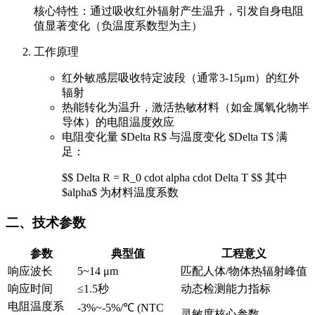
核心特性：通过吸收红外辐射产生温升，引发自身电阻
值显著变化（负温度系数型为主）
工作原理
红外敏感层吸收特定波段（通常3-15μm）的红外
辐射
热能转化为温升，激活热敏材料（如金属氧化物半
导体）的电阻温度效应
电阻变化量 $Delta R$ 与温度变化 $Delta T$ 满
足：
$$ Delta R = R_0 cdot alpha cdot Delta T $$ 其中
$alpha$ 为材料温度系数
二、技术参数
参数
典型值
工程意义
响应波长
5~14 μm
匹配人体/物体热辐射峰值
响应时间
≤1.5秒
动态检测能力指标
电阻温度系
-3%~-5%/℃ (NTC
灵敏度核心参数