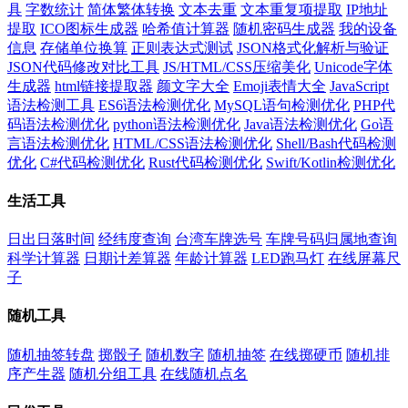
具
字数统计
简体繁体转换
文本去重
文本重复项提取
IP地址
提取
ICO图标生成器
哈希值计算器
随机密码生成器
我的设备
信息
存储单位换算
正则表达式测试
JSON格式化解析与验证
JSON代码修改对比工具
JS/HTML/CSS压缩美化
Unicode字体
生成器
html链接提取器
颜文字大全
Emoji表情大全
JavaScript
语法检测工具
ES6语法检测优化
MySQL语句检测优化
PHP代
码语法检测优化
python语法检测优化
Java语法检测优化
Go语
言语法检测优化
HTML/CSS语法检测优化
Shell/Bash代码检测
优化
C#代码检测优化
Rust代码检测优化
Swift/Kotlin检测优化
生活工具
日出日落时间
经纬度查询
台湾车牌选号
车牌号码归属地查询
科学计算器
日期计差算器
年龄计算器
LED跑马灯
在线屏幕尺
子
随机工具
随机抽签转盘
掷骰子
随机数字
随机抽签
在线掷硬币
随机排
序产生器
随机分组工具
在线随机点名