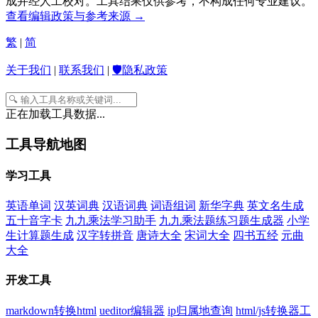
成并经人工校对。工具结果仅供参考，不构成任何专业建议。
查看编辑政策与参考来源 →
繁
|
简
关于我们
|
联系我们
|
🛡️隐私政策
正在加载工具数据...
工具导航地图
学习工具
英语单词
汉英词典
汉语词典
词语组词
新华字典
英文名生成
五十音字卡
九九乘法学习助手
九九乘法题练习题生成器
小学
生计算题生成
汉字转拼音
唐诗大全
宋词大全
四书五经
元曲
大全
开发工具
markdown转换html
ueditor编辑器
ip归属地查询
html/js转换器工