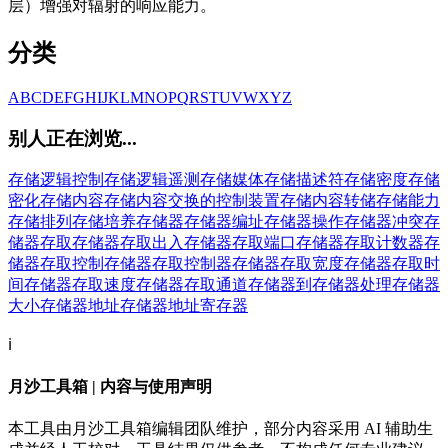
层）增强对辐射的响应能力。
分类
A
B
C
D
E
F
G
H
I
J
K
L
M
N
O
P
Q
R
S
T
U
V
W
X
Y
Z
别人正在浏览...
存储逻辑控制
存储逻辑遥测
存储媒体
存储描述符
存储密度
存储
密化
存储内容
存储内容交换的控制装置
存储内容转储
存储能力
存储排列
存储培养
存储器
存储器编址
存储器操作
存储器冲突
存
储器存取
存储器存取出入
存储器存取端口
存储器存取计数器
存
储器存取控制
存储器存取控制器
存储器存取宽度
存储器存取时
间
存储器存取速度
存储器存取通道
存储器到存储器处理
存储器
大小
存储器地址
存储器地址寄存器
ℹ️
月沙工具箱 | 内容与使用声明
本工具由月沙工具箱编辑团队维护，部分内容采用 AI 辅助生