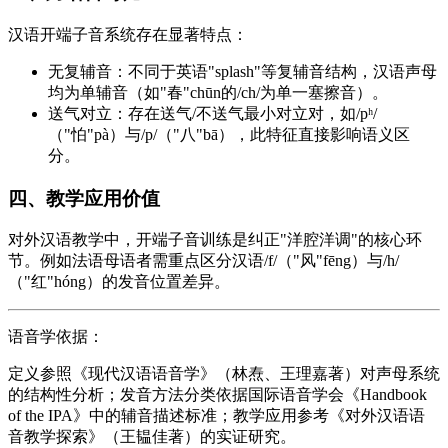
汉语开端子音系统存在显著特点：
无复辅音：不同于英语"splash"等复辅音结构，汉语声母
均为单辅音（如"春"chūn的/ch/为单一塞擦音）。
送气对立：存在送气/不送气最小对立对，如/pʰ/
（"怕"pà）与/p/（"八"bā），此特征直接影响语义区
分。
四、教学应用价值
对外汉语教学中，开端子音训练是纠正"洋腔洋调"的核心环
节。例如法语母语者需重点区分汉语/f/（"风"fēng）与/h/
（"红"hóng）的发音位置差异。
语音学依据：
定义参照《现代汉语语音学》（林焘、王理嘉著）对声母系统
的结构性分析；发音方法分类依据国际语音学会《Handbook
of the IPA》中的辅音描述标准；教学应用参考《对外汉语语
音教学探索》（王韫佳著）的实证研究。