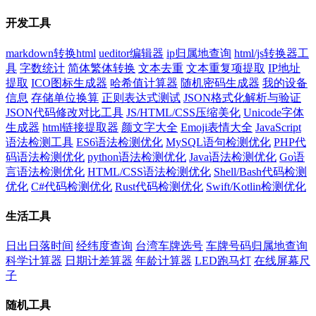
开发工具
markdown转换html
ueditor编辑器
ip归属地查询
html/js转换器工
具
字数统计
简体繁体转换
文本去重
文本重复项提取
IP地址
提取
ICO图标生成器
哈希值计算器
随机密码生成器
我的设备
信息
存储单位换算
正则表达式测试
JSON格式化解析与验证
JSON代码修改对比工具
JS/HTML/CSS压缩美化
Unicode字体
生成器
html链接提取器
颜文字大全
Emoji表情大全
JavaScript
语法检测工具
ES6语法检测优化
MySQL语句检测优化
PHP代
码语法检测优化
python语法检测优化
Java语法检测优化
Go语
言语法检测优化
HTML/CSS语法检测优化
Shell/Bash代码检测
优化
C#代码检测优化
Rust代码检测优化
Swift/Kotlin检测优化
生活工具
日出日落时间
经纬度查询
台湾车牌选号
车牌号码归属地查询
科学计算器
日期计差算器
年龄计算器
LED跑马灯
在线屏幕尺
子
随机工具