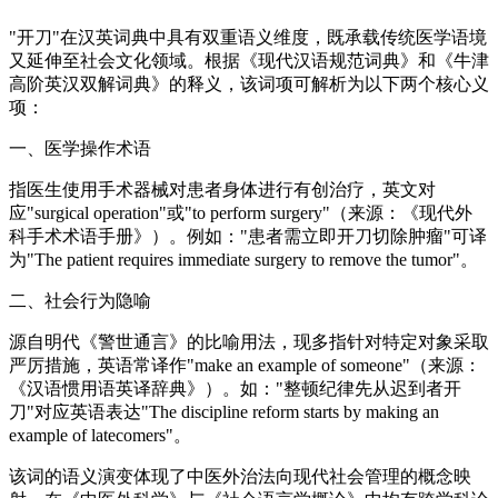
"开刀"在汉英词典中具有双重语义维度，既承载传统医学语境
又延伸至社会文化领域。根据《现代汉语规范词典》和《牛津
高阶英汉双解词典》的释义，该词项可解析为以下两个核心义
项：
一、医学操作术语
指医生使用手术器械对患者身体进行有创治疗，英文对
应"surgical operation"或"to perform surgery"（来源：《现代外
科手术术语手册》）。例如："患者需立即开刀切除肿瘤"可译
为"The patient requires immediate surgery to remove the tumor"。
二、社会行为隐喻
源自明代《警世通言》的比喻用法，现多指针对特定对象采取
严厉措施，英语常译作"make an example of someone"（来源：
《汉语惯用语英译辞典》）。如："整顿纪律先从迟到者开
刀"对应英语表达"The discipline reform starts by making an
example of latecomers"。
该词的语义演变体现了中医外治法向现代社会管理的概念映