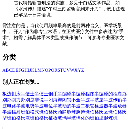
古代特指斩首刑法的实施，多见于白话文学作品。如
《水浒传》描述"午时三刻监斩官到来开刀" ，该用法现
已罕见于日常语境。
需注意的是，当代使用频率最高的是前两种含义。医学场景
中，"开刀"作为非专业术语，在正式医疗文件中多表述为"手
术"。如需了解具体手术类型或操作细节，可参考专业医学文
献。
分类
A
B
C
D
E
F
G
H
I
J
K
L
M
N
O
P
Q
R
S
T
U
V
W
X
Y
Z
别人正在浏览...
板边刨床
半便士
半便士铜币
半编译
半编译程序
半编译的程序
办
别
办别力
办别是非说
半闭海
瓣闭锁不全
半波
半波层
半波传输
半
波电路
半波电势
半波电位
半波动的
半波二极管检波器
半波放器
半波幅射
班伯格式
班伯格氏颈静脉球脉搏
班伯格氏区
班伯格氏
型
班伯格氏液
班伯格氏征
板玻璃
半玻璃化的
班伯里混炼机