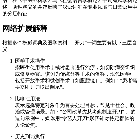
射，在《中医外科学》与《社会语言学概论》中均有跨学科论
述。两种释义的并存反映了汉语词汇在专业领域与日常语用中
的分层特征。
网络扩展解释
根据多个权威词典及医学资料，"开刀"一词主要有以下三层含
义：
医学手术操作
指医生使用手术器械对患者进行治疗，如切除病变组织
或修复器官。该词为传统外科手术的俗称，现代医学中
包括开放手术和微创手术（如腹腔镜）。例如："患者需
要立即开刀取出阑尾"。
比喻性用法
表示选择特定对象作为首要处理目标，常见于社会、政
治或管理场景。如："公司改革先从考勤制度开刀" 。的
造句示例中，媒体用"拿艺人开刀"形容针对特定群体的
舆论聚焦。
历史刑罚执行