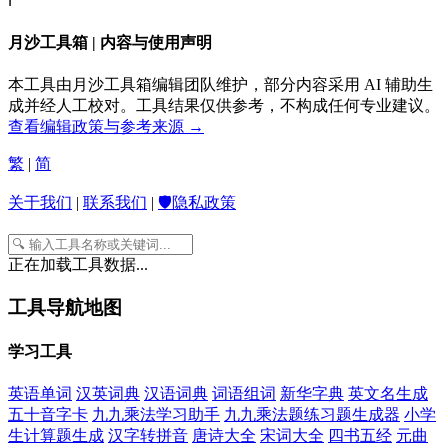
ℹ️
月沙工具箱 | 内容与使用声明
本工具由月沙工具箱编辑团队维护，部分内容采用 AI 辅助生
成并经人工校对。工具结果仅供参考，不构成任何专业建议。
查看编辑政策与参考来源 →
繁
|
简
关于我们
|
联系我们
|
🛡️隐私政策
正在加载工具数据...
工具导航地图
学习工具
英语单词
汉英词典
汉语词典
词语组词
新华字典
英文名生成
五十音字卡
九九乘法学习助手
九九乘法题练习题生成器
小学
生计算题生成
汉字转拼音
唐诗大全
宋词大全
四书五经
元曲