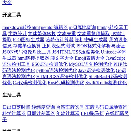
大全
开发工具
markdown转换html
ueditor编辑器
ip归属地查询
html/js转换器工
具
字数统计
简体繁体转换
文本去重
文本重复项提取
IP地址
提取
ICO图标生成器
哈希值计算器
随机密码生成器
我的设备
信息
存储单位换算
正则表达式测试
JSON格式化解析与验证
JSON代码修改对比工具
JS/HTML/CSS压缩美化
Unicode字体
生成器
html链接提取器
颜文字大全
Emoji表情大全
JavaScript
语法检测工具
ES6语法检测优化
MySQL语句检测优化
PHP代
码语法检测优化
python语法检测优化
Java语法检测优化
Go语
言语法检测优化
HTML/CSS语法检测优化
Shell/Bash代码检测
优化
C#代码检测优化
Rust代码检测优化
Swift/Kotlin检测优化
生活工具
日出日落时间
经纬度查询
台湾车牌选号
车牌号码归属地查询
科学计算器
日期计差算器
年龄计算器
LED跑马灯
在线屏幕尺
子