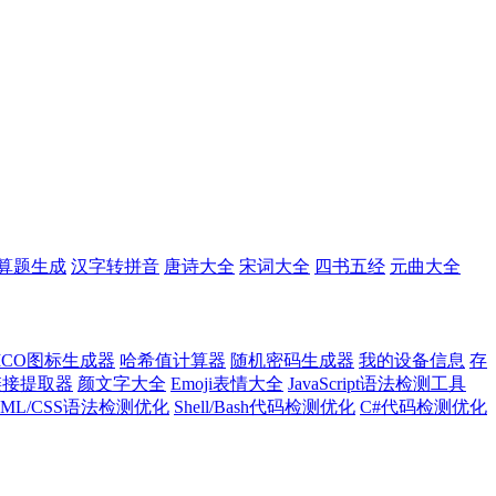
算题生成
汉字转拼音
唐诗大全
宋词大全
四书五经
元曲大全
ICO图标生成器
哈希值计算器
随机密码生成器
我的设备信息
存
l链接提取器
颜文字大全
Emoji表情大全
JavaScript语法检测工具
TML/CSS语法检测优化
Shell/Bash代码检测优化
C#代码检测优化