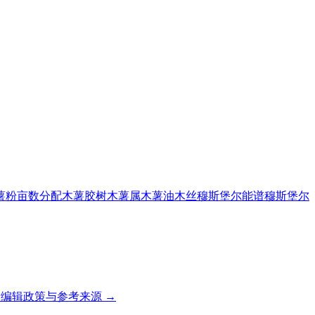
薯粉
亩数分配
木薯胶树
木薯属
木薯油
木丝
穆斯堡尔能谱
穆斯堡尔
编辑政策与参考来源 →