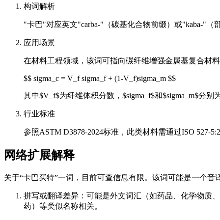
构词解析
"卡巴"对应英文"carba-"（碳基化合物前缀）或"kab
应用场景
在材料工程领域，该词可指向碳纤维增强金属基复合材料（Carbon-Fib
$$ sigma_c = V_f sigma_f + (1-V_f)sigma_m $$
其中$V_f$为纤维体积分数，$sigma_f$和$sigma_m
行业标准
参照ASTM D3878-2024标准，此类材料需通过ISO 
网络扩展解释
关于“卡巴买特”一词，目前可查信息有限。该词可能是一个音
拼写或翻译差异：可能是外文词汇（如药品、化学物质、品牌名）
药）等类似名称相关。