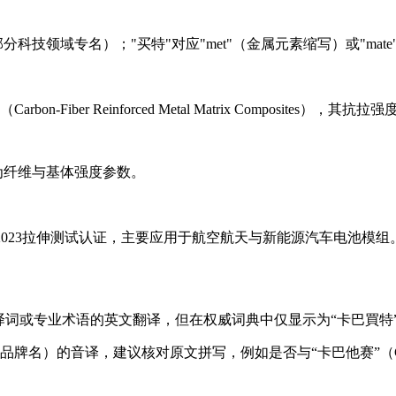
a-"（部分科技领域专名）；"买特"对应"met"（金属元素缩写）或
er Reinforced Metal Matrix Composites），其抗
$分别为纤维与基体强度参数。
527-5:2023拉伸测试认证，主要应用于航空航天与新能源汽车电池模组
译词或专业术语的英文翻译，但在权威词典中仅显示为“卡巴買特
的音译，建议核对原文拼写，例如是否与“卡巴他赛”（Cabazitax