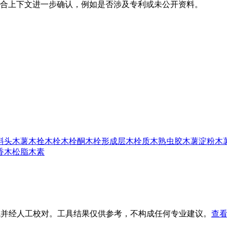
合上下文进一步确认，例如是否涉及专利或未公开资料。
斜头
木薯
木拴
木栓
木栓酮
木栓形成层
木栓质
木熟虫胶
木薯淀粉
木
香
木松脂
木素
生成并经人工校对。工具结果仅供参考，不构成任何专业建议。
查看