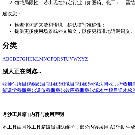
领域局限性：若出现在特定行业（如医药、化工），需结
建议您：
检查该词的来源和语境，确认拼写准确性；
提供更多使用场景或外文原文，以便更精准地追溯词义。
分类
A
B
C
D
E
F
G
H
I
J
K
L
M
N
O
P
Q
R
S
T
U
V
W
X
Y
Z
别人正在浏览...
牧师住所
目视组织
目视组织图像
目视组织照像法
拇收肌
拇收肌
能谱学
穆斯堡尔谱仪
穆斯堡尔效应
穆斯堡尔源
木丝棉
目送
木松
ℹ️
月沙工具箱 | 内容与使用声明
本工具由月沙工具箱编辑团队维护，部分内容采用 AI 辅助