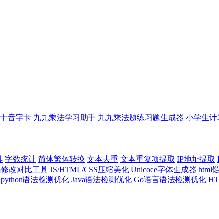
十音字卡
九九乘法学习助手
九九乘法题练习题生成器
小学生计
具
字数统计
简体繁体转换
文本去重
文本重复项提取
IP地址提取
代码修改对比工具
JS/HTML/CSS压缩美化
Unicode字体生成器
htm
python语法检测优化
Java语法检测优化
Go语言语法检测优化
H