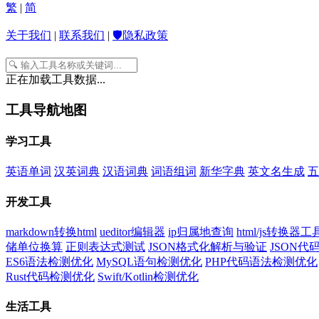
繁
|
简
关于我们
|
联系我们
|
🛡️隐私政策
正在加载工具数据...
工具导航地图
学习工具
英语单词
汉英词典
汉语词典
词语组词
新华字典
英文名生成
五
开发工具
markdown转换html
ueditor编辑器
ip归属地查询
html/js转换器工
储单位换算
正则表达式测试
JSON格式化解析与验证
JSON
ES6语法检测优化
MySQL语句检测优化
PHP代码语法检测优化
Rust代码检测优化
Swift/Kotlin检测优化
生活工具