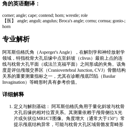
角的英语翻译：
corner; angle; cape; contend; horn; wrestle; role
【医】 angle; anguli; angulus; Broca's angle; cornu; cornua; gonio-;
horn
专业解析
阿耳斯伯格氏角（Asperger's Angle），在解剖学和神经放射学
领域，特指枕骨大孔后缘中点至斜坡（clivus）最前上点的连
线与枕骨大孔平面（或法兰克福平面）之间形成的夹角。该角
度是评估颅颈交界区（Craniovertebral Junction, CVJ）骨骼结构
关系的重要测量指标之一，尤其在诊断颅底凹陷（Basilar
Invagination）等畸形时具有参考价值。
详细解释
定义与解剖基础： 阿耳斯伯格氏角用于量化斜坡与枕骨
大孔后缘的相对位置关系。其测量依赖于颅骨侧位X光
片或矢状位MRI/CT图像。角度增大（通常大于150°）常
提示颅底结构异常，可能与枕骨大孔区域骨骼发育畸形