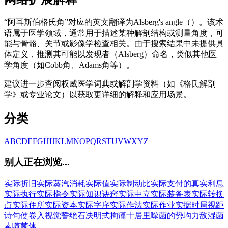
“阿耳斯伯格氏角”对应的英文翻译为Alsberg's angle（）。该术
语属于医学领域，通常用于描述某种解剖结构或测量角度，可
能与骨骼、关节或影像学检查相关。由于搜索结果中未提供具
体定义，推测其可能以发现者（Alsberg）命名，类似其他医
学角度（如Cobb角、Adams角等）。
建议进一步查阅权威医学词典或解剖学资料（如《格氏解剖
学》或专业论文）以获取更详细的解释和应用场景。
分类
A
B
C
D
E
F
G
H
I
J
K
L
M
N
O
P
Q
R
S
T
U
V
W
X
Y
Z
别人正在浏览...
实际折旧
实际蒸汽消耗
实际值
实际制动比
实际支付的真实利息
实际执行
实际指令
实际知识诀窍
实际中立
实际装备表
实际转换
点
实际住所
实际资本
实际字序
实际作法
实际作业
实据
时局
视距
诗句
使卷入
视觉
誓绝
石决明
式拘谨
十居里
噬菌的
势均力敌
湿菌
素
噬菌体