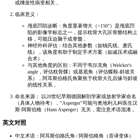
或继发性病变相关 。
临床意义：
颅底凹陷诊断：角度显著增大（>150°）是颅底凹
陷的影像学标志之一，提示枕骨大孔区骨骼结构上
移，可能压迫脑干或脊髓 。
神经外科评估：结合其他参数（如钱氏线、麦氏
线），该角度有助于制定手术方案（如减压术或融
合术）。
与其他角度的区别：不同于韦尔克角（Welcker's
angle，评估枕骨髁）或基底角（评估蝶鞍-斜坡关
系），阿耳斯伯格氏角聚焦于枕骨大孔后缘与斜坡
的线性关系 。
命名来源： 以20世纪早期德国解剖学家或放射学家命名
（具体人物待考），"Asperger"可能与奥地利儿科医生汉
斯·阿斯伯格（Hans Asperger）无关，需注意术语混淆 。
英文对照
中文术语：阿耳斯伯格氏角 / 阿斯伯格角（音译变体）