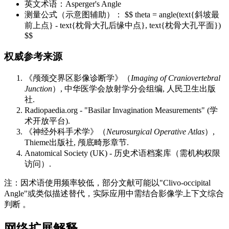
英文术语：Asperger's Angle
测量公式（示意图辅助）： $$ theta = angle(text{斜坡最
前上点} - text{枕骨大孔后缘中点}, text{枕骨大孔平面})
$$
权威参考来源
《颅颈交界区影像诊断学》（
Imaging of Craniovertebral
Junction
）, 中华医学会放射学分会组编, 人民卫生出版
社.
Radiopaedia.org - "Basilar Invagination Measurements" (学
术开放平台).
《神经外科手术学》（
Neurosurgical Operative Atlas
）,
Thieme出版社, 颅底畸形章节.
Anatomical Society (UK) - 历史术语档案库（需机构权限
访问）.
注：因术语使用频率较低，部分文献可能以"Clivo-occipital
Angle"或类似描述替代，实际应用中需结合影像学上下文综合
判断 。
网络扩展解释