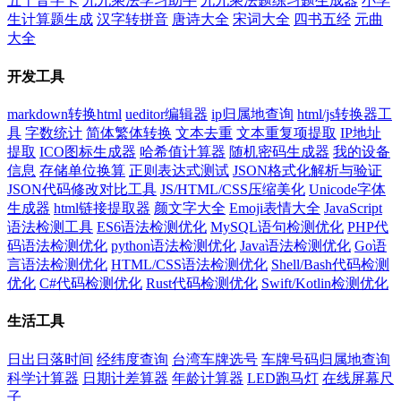
五十音字卡
九九乘法学习助手
九九乘法题练习题生成器
小学
生计算题生成
汉字转拼音
唐诗大全
宋词大全
四书五经
元曲
大全
开发工具
markdown转换html
ueditor编辑器
ip归属地查询
html/js转换器工
具
字数统计
简体繁体转换
文本去重
文本重复项提取
IP地址
提取
ICO图标生成器
哈希值计算器
随机密码生成器
我的设备
信息
存储单位换算
正则表达式测试
JSON格式化解析与验证
JSON代码修改对比工具
JS/HTML/CSS压缩美化
Unicode字体
生成器
html链接提取器
颜文字大全
Emoji表情大全
JavaScript
语法检测工具
ES6语法检测优化
MySQL语句检测优化
PHP代
码语法检测优化
python语法检测优化
Java语法检测优化
Go语
言语法检测优化
HTML/CSS语法检测优化
Shell/Bash代码检测
优化
C#代码检测优化
Rust代码检测优化
Swift/Kotlin检测优化
生活工具
日出日落时间
经纬度查询
台湾车牌选号
车牌号码归属地查询
科学计算器
日期计差算器
年龄计算器
LED跑马灯
在线屏幕尺
子