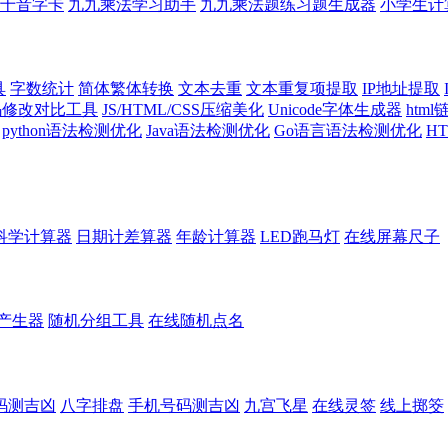
十音字卡
九九乘法学习助手
九九乘法题练习题生成器
小学生计
具
字数统计
简体繁体转换
文本去重
文本重复项提取
IP地址提取
代码修改对比工具
JS/HTML/CSS压缩美化
Unicode字体生成器
htm
python语法检测优化
Java语法检测优化
Go语言语法检测优化
H
科学计算器
日期计差算器
年龄计算器
LED跑马灯
在线屏幕尺子
产生器
随机分组工具
在线随机点名
码测吉凶
八字排盘
手机号码测吉凶
九宫飞星
在线灵签
线上掷筊