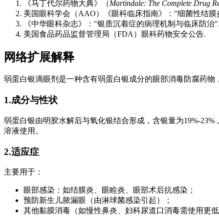
《马丁代尔药物大典》（
Martindale: The Complete Drug Re
美国眼科学会（AAO）《眼科临床指南》："细菌性结膜炎
《中华眼科杂志》："银质沉着症的病理机制与临床防治"
美国食品药品监督管理局（FDA）眼科药物安全公告.
网络扩展解释
弱蛋白银滴眼剂是一种含有弱蛋白银成分的眼部消毒防腐药物
1.成分与性状
弱蛋白银由明胶水解后与氧化银结合形成，含银量为19%-23%
溶液使用。
2.适应症
主要用于：
眼部感染：如结膜炎、眼睑炎、眼部术后抗感染；
预防新生儿脓漏眼（由淋球菌感染引起）；
其他黏膜消毒（如慢性鼻炎、妇科尿道口消毒需使用更低