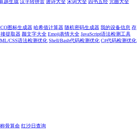
算题生成
汉字转拼音
唐诗大全
宋词大全
四书五经
元曲大全
ICO图标生成器
哈希值计算器
随机密码生成器
我的设备信息
存
l链接提取器
颜文字大全
Emoji表情大全
JavaScript语法检测工具
TML/CSS语法检测优化
Shell/Bash代码检测优化
C#代码检测优化
称骨算命
红沙日查询