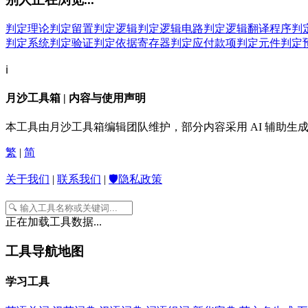
判定理论
判定留置
判定逻辑
判定逻辑电路
判定逻辑翻译程序
判
判定系统
判定验证
判定依据寄存器
判定应付款项
判定元件
判定
ℹ️
月沙工具箱 | 内容与使用声明
本工具由月沙工具箱编辑团队维护，部分内容采用 AI 辅助
繁
|
简
关于我们
|
联系我们
|
🛡️隐私政策
正在加载工具数据...
工具导航地图
学习工具