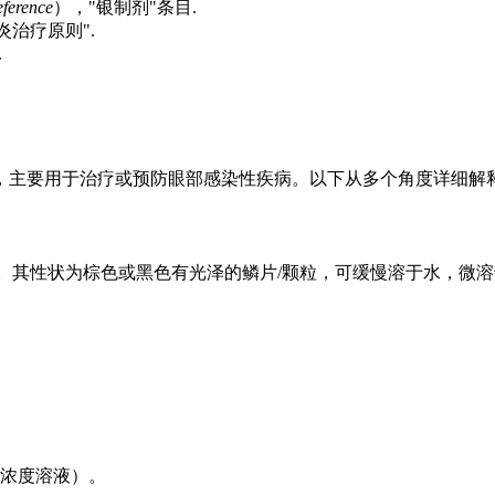
ference
），"银制剂"条目.
治疗原则".
.
，主要用于治疗或预防眼部感染性疾病。以下从多个角度详细解
 。其性状为棕色或黑色有光泽的鳞片/颗粒，可缓慢溶于水，微溶
浓度溶液）。