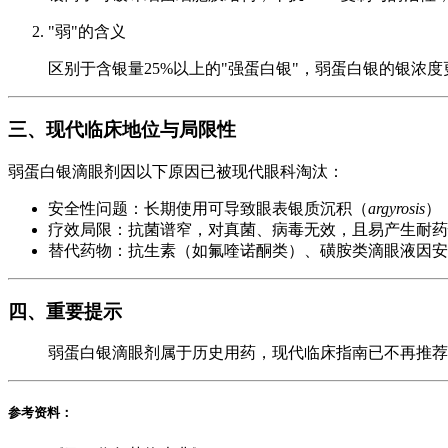
"弱"的含义
区别于含银量25%以上的"强蛋白银"，弱蛋白银的银浓
三、现代临床地位与局限性
弱蛋白银滴眼剂因以下原因已被现代眼科淘汰：
安全性问题：长期使用可导致眼表银质沉积（
argyrosis
）
疗效局限：抗菌谱窄，对真菌、病毒无效，且易产生耐药
替代药物：抗生素（如氟喹诺酮类）、磺胺类滴眼液因安
四、重要提示
弱蛋白银滴眼剂属于历史用药，现代临床指南已不再推荐
参考资料：