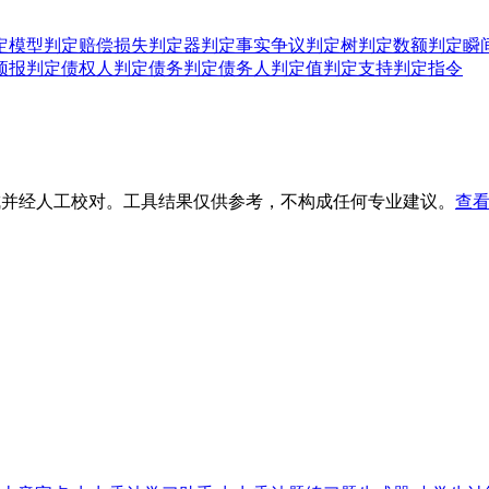
定模型
判定赔偿损失
判定器
判定事实争议
判定树
判定数额
判定瞬
预报
判定债权人
判定债务
判定债务人
判定值
判定支持
判定指令
生成并经人工校对。工具结果仅供参考，不构成任何专业建议。
查看