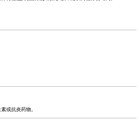
。
生素或抗炎药物。