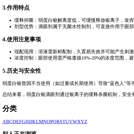
3.作用特点
缓释抑菌：弱蛋白银解离度低，可缓慢释放银离子，发挥
剂型优势：滴眼剂属于无菌水性制剂，可直接作用于眼部
4.使用注意事项
现配现用：溶液需新鲜配制，久置易失效并可能产生刺激
浓度控制：眼部使用需严格遵循10%-20%的浓度范围，
5.历史与安全性
弱蛋白银曾因不当使用（如过量或长期使用）导致“蓝色人”等
总结来看，弱蛋白银滴眼剂通过银离子的缓释杀菌机制，安全
分类
A
B
C
D
E
F
G
H
I
J
K
L
M
N
O
P
Q
R
S
T
U
V
W
X
Y
Z
别人正在浏览...