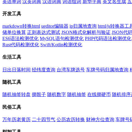
英语单词
汉英词典
汉语词典
词语组词
新华字典
英文名生成
五
开发工具
markdown转换html
ueditor编辑器
ip归属地查询
html/js转换器工
储单位换算
正则表达式测试
JSON格式化解析与验证
JSON
ES6语法检测优化
MySQL语句检测优化
PHP代码语法检测优化
Rust代码检测优化
Swift/Kotlin检测优化
生活工具
日出日落时间
经纬度查询
台湾车牌选号
车牌号码归属地查询
随机工具
随机抽签转盘
掷骰子
随机数字
随机抽签
在线掷硬币
随机排序
民俗工具
万年历老黄历
二十四节气
公历农历转换
财神方位查询
车牌号
财智工具