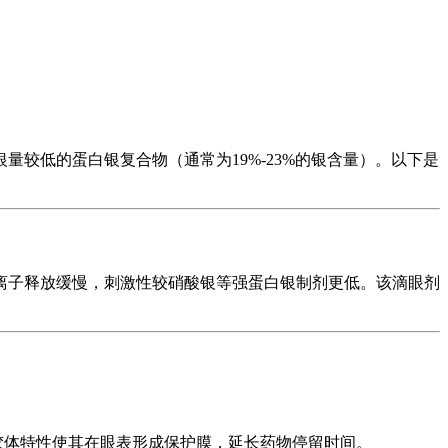
具体指含银量较低的蛋白银复合物（通常为19%-23%的银含量）。以下是
离子释放缓慢，刺激性较硝酸银等强蛋白银制剂更低。该滴眼剂
胶体特性使其在眼表形成保护膜，延长药物停留时间。