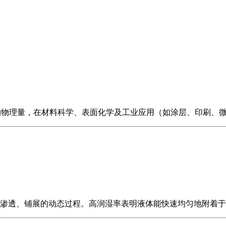
力或效率的物理量，在材料科学、表面化学及工业应用（如涂层、印
渗透、铺展的动态过程。高润湿率表明液体能快速均匀地附着于