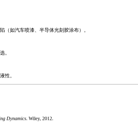
陷（如汽车喷漆、半导体光刻胶涂布）。
选。
液性。
）
ding Dynamics
. Wiley, 2012.