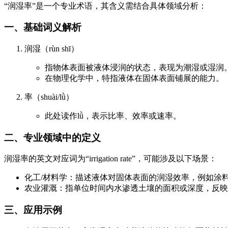
“润湿率”是一个专业术语，其含义需结合具体领域分析：
一、基础词义解析
润湿（rùn shī）
指物体表面被液体浸润的状态，表现为潮湿或湿润
在物理化学中，特指液体在固体表面铺展的能力。
率（shuài/lǜ）
此处读作lǜ，表示比率、效率或速率。
二、专业领域中的定义
润湿率的英文对应词为“irrigation rate”，可能涉及以下场景：
化工/材料学：描述液体对固体表面的润湿效率，例如涂
农业灌溉：指单位时间内水渗透土壤的面积或深度，反映
三、应用示例