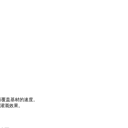
。
料覆盖基材的速度。
灌溉效果。