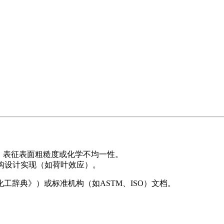
角的差异，表征表面粗糙度或化学不均一性。
纳结构设计实现（如荷叶效应）。
工辞典》）或标准机构（如ASTM、ISO）文档。