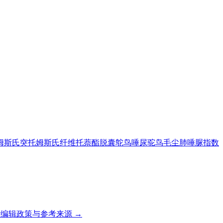
姆斯氏突
托姆斯氏纤维
托萘酯
脱囊
鸵鸟
唾尿
驼鸟毛尘肺
唾脲指数
编辑政策与参考来源 →