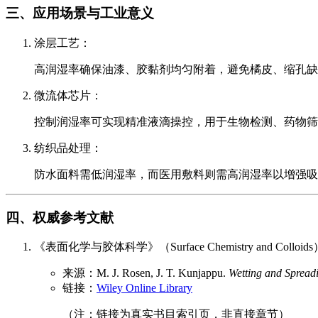
三、应用场景与工业意义
涂层工艺：
高润湿率确保油漆、胶黏剂均匀附着，避免橘皮、缩孔缺
微流体芯片：
控制润湿率可实现精准液滴操控，用于生物检测、药物筛
纺织品处理：
防水面料需低润湿率，而医用敷料则需高润湿率以增强吸
四、权威参考文献
《表面化学与胶体科学》（Surface Chemistry and Colloids
来源：M. J. Rosen, J. T. Kunjappu.
Wetting and Sprea
链接：
Wiley Online Library
（注：链接为真实书目索引页，非直接章节）